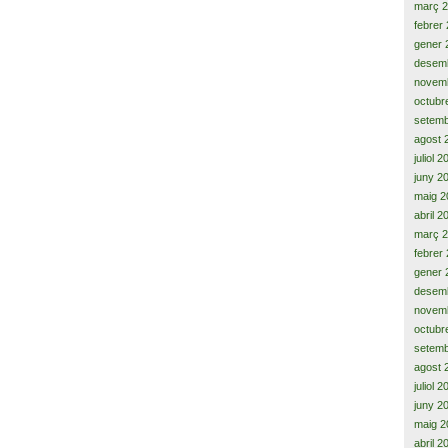
març 
febrer
gener 
desem
novem
octubr
setemb
agost 
juliol 
juny 2
maig 2
abril 2
març 
febrer
gener 
desem
novem
octubr
setemb
agost 
juliol 
juny 2
maig 2
abril 2