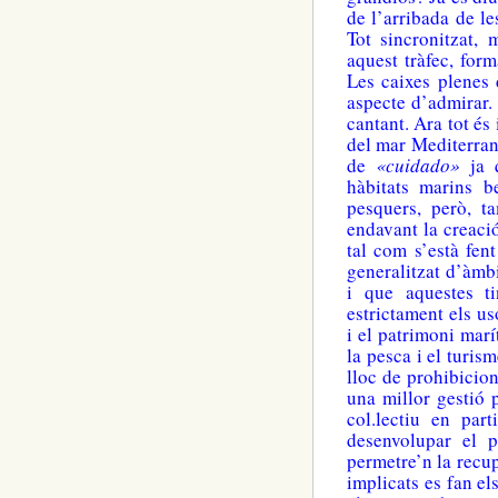
de l’arribada de le
Tot sincronitzat, 
aquest tràfec, form
Les caixes plenes 
aspecte d’admirar. 
cantant. Ara tot és 
del mar Mediterran
de
«cuidado»
ja q
hàbitats marins b
pesquers, però, ta
endavant la creaci
tal com s’està fen
generalitzat d’àmbi
i que aquestes t
estrictament els us
i el patrimoni marí
la pesca i el turis
lloc de prohibicio
una millor gestió 
col.lectiu en part
desenvolupar el 
permetre’n la recup
implicats es fan els