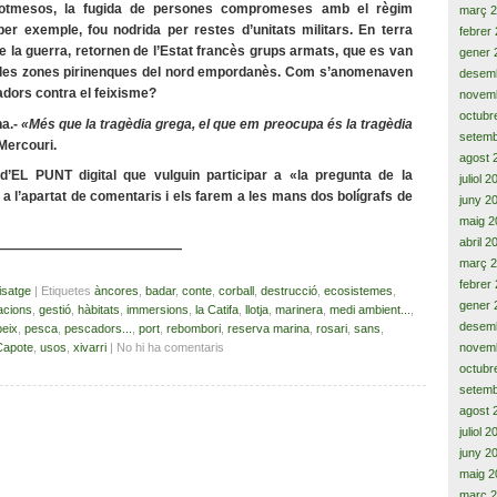
s sotmesos, la fugida de persones compromeses amb el règim
març 
per exemple, fou nodrida per restes d’unitats militars. En terra
febrer
de la guerra, retornen de l’Estat francès grups armats, que es van
gener 
r les zones pirinenques del nord empordanès. Com s’anomenaven
desem
adors contra el feixisme?
novem
octubr
a.-
«Més que la tragèdia grega, el que em preocupa és la tragèdia
setemb
Mercouri.
agost 
EL PUNT digital que vulguin participar a «la pregunta de la
juliol 
a l’apartat de comentaris i els farem a les mans dos bolígrafs de
juny 2
maig 2
abril 2
——————————————
març 
febrer
isatge
| Etiquetes
àncores
,
badar
,
conte
,
corball
,
destrucció
,
ecosistemes
,
gener 
acions
,
gestió
,
hàbitats
,
immersions
,
la Catifa
,
llotja
,
marinera
,
medi ambient...
,
desem
peix
,
pesca
,
pescadors...
,
port
,
rebombori
,
reserva marina
,
rosari
,
sans
,
novem
Capote
,
usos
,
xivarri
| No hi ha comentaris
octubr
setemb
agost 
juliol 
juny 2
maig 2
març 