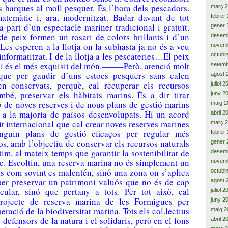
s barques al moll pesquer. És l’hora dels pescadors.
març 
matemàtic i, ara, modernitzat. Badar davant de tot
febrer
a part d’un espectacle mariner tradicional i gratuït.
gener 
de peix formen un rosari de colors brillants i d’un
desem
Les esperen a la llotja on la subhasta ja no és a veu
novem
informatitzat. I de la llotja a les pescateries…El peix
octubr
i és el més exquisit del món.——–Però, atenció molt
setemb
ue per gaudir d’uns estocs pesquers sans calen
agost 
en conservats, perquè, cal recuperar els recursos
juliol 
mbé, preservar els hàbitats marins. És a dir tirar
juny 2
ó de noves reserves i de nous plans de gestió marins
maig 2
t a la majoria de països desenvolupats. Hi un acord
abril 2
t internacional que cal crear noves reserves marines
març 
inguin plans de gestió eficaços per regular més
febrer
os, amb l’objectiu de conservar els recursos naturals
gener 
tim, al mateix temps que garantir la sostenibilitat de
desem
me. Escoltin, una reserva marina no és simplement un
novem
ns com sovint es malentén, sinó una zona on s’aplica
octubr
per preservar un patrimoni valuós que no és de cap
agost 
icular, sinó que pertany a tots. Per tot això, cal
juliol 
projecte de reserva marina de les Formigues per
juny 2
eració de la biodiversitat marina. Tots els col.lectius
maig 2
 defensors de la natura i el solidaris, però en el fons
abril 2