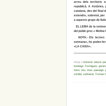
arreu dels territori
republicà. A Astúries, 
catalana, des del final 
estendre, sobretot, pe
a aquests grups de lluit
EL LEMA de la setman
del poble grec.»
Melina 
NOTA.- Els lectors d’
setmana», ho poden fer 
«LA CAIXA».
———————————
Afegit a
General
,
natura i pa
fondeigs
,
Formigues
,
gener
mero
,
neu
,
ones
,
paisatge
,
sortida
,
subhasta
,
Truman 