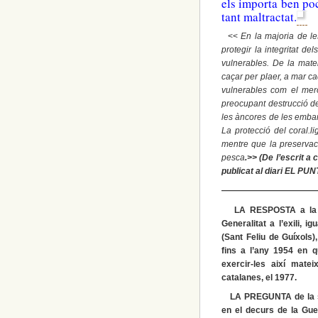
els importa ben poc
tant maltractat.
<<
En la majoria de l
protegir la integritat d
vulnerables. De la mate
caçar per plaer, a mar c
vulnerables com el mero
preocupant destrucció d
les àncores de les emba
La protecció del coral.
mentre que la preservac
pesca
.>> (De l’escrit a
publicat al diari EL PUN
———————————
LA RESPOSTA a la pre
Generalitat a l’exili,
(Sant Feliu de Guíxols)
fins a l’any 1954 en q
exercir-les així mate
catalanes, el 1977.
LA PREGUNTA de la set
en el decurs de la Gue