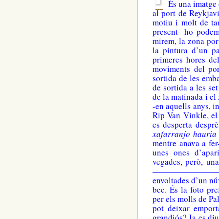
És una imatge d
al port de Reykjavi
motiu i molt de ta
present- ho podem
mirem, la zona por
la pintura d’un p
primeres hores del
moviments del port
sortida de les emb
de sortida a les se
de la matinada i el
-en aquells anys, in
Rip Van Vinkle, el
es desperta desprè
xafarranjo hauria
mentre anava a fer
unes ones d’apar
vegades, però, una
——————————-A 
envoltades d’un nú
bec. És la foto pr
per els molls de Pa
pot deixar emport
grandiós? Ja es diu