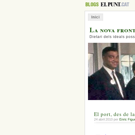
Inici
La nova fron
Dietari dels ideals poss
El port, des de l
24 abril 2010 per
Enric Figu