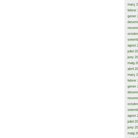
març 
febrer
gener 
desem
novem
octubr
setemb
agost 
juliol 
juny 2
maig 2
abril 2
març 
febrer
gener 
desem
novem
octubr
setemb
agost 
juliol 
juny 2
maig 2