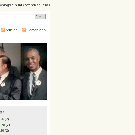
://blogs.elpunt.cat/enricfigueras
Articles
Comentaris
iu
026
(2)
026
(2)
026
(2)