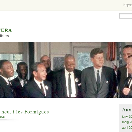
https
tera
ibles
Arx
a neu, i les Formigues
juny 2
eras
maig 2
abril 2