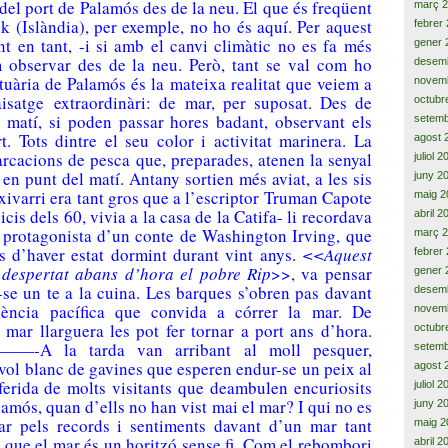
el port de Palamós des de la neu. El que és freqüent
març 
k (Islàndia), per exemple, no ho és aquí. Per aquest
febrer
nt en tant, -i si amb el canvi climàtic no es fa més
gener 
 observar des de la neu. Però, tant se val com ho
desem
tuària de Palamós és la mateixa realitat que veiem a
novem
aisatge extraordinàri: de mar, per suposat. Des de
octubr
 matí, si poden passar hores badant, observant els
setemb
. Tots dintre el seu color i activitat marinera. La
agost 
arcacions de pesca que, preparades, atenen la senyal
juliol 
t en punt del matí. Antany sortien més aviat, a les sis
juny 2
 xivarri era tant gros que a l’escriptor Truman Capote
maig 2
icis dels 60, vivia a la casa de la Catifa- li recordava
abril 2
 protagonista d’un conte de Washington Irving, que
març 
s d’haver estat dormint durant vint anys.
<<Aquest
febrer
 despertat abans d’hora el pobre Rip
>>, va pensar
gener 
-se un te a la cuina. Les barques s’obren pas davant
desem
iència pacífica que convida a córrer la mar. De
novem
 mar llarguera les pot fer tornar a port ans d’hora.
octubr
la tarda van arribant al moll pesquer,
setemb
vol blanc de gavines que esperen endur-se un peix al
agost 
eferida de molts visitants que deambulen encuriosits
juliol 
lamós, quan d’ells no han vist mai el mar? I qui no es
juny 2
ar pels records i sentiments davant d’un mar tant
maig 2
 que el mar és un horitzó sense fi. Com el rebombori
abril 2