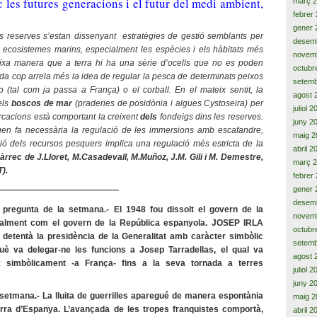
 les futures generacions i el futur del medi ambient,
març 
febrer
gener 
es reserves s’estan dissenyant estratègies de gestió semblants per
desem
els ecosistemes marins, especialment les espècies i els hàbitats més
novem
ixa manera que a terra hi ha una sèrie d’ocells que no es poden
octubr
ada cop arrela més la idea de regular la pesca de determinats peixos
setemb
 (tal com ja passa a França) o el corball. En el mateix sentit, la
agost 
els
boscos de mar
(praderies de posidònia i algues Cystoseira) per
juliol 
rcacions està comportant la creixent
dels
fondeigs dins les reserves.
juny 2
ligen fa necessària la regulació de les immersions amb escafandre,
maig 2
ió dels recursos pesquers implica una regulació més estricta de la
abril 2
 càrrec de J.Lloret, M.Casadevall, M.Muñoz, J.M. Gili i M. Demestre,
març 
T).
febrer
gener 
——————————————-
desem
gunta de la setmana.- El 1948 fou dissolt el govern de la
novem
 igualment com el govern de la República espanyola. JOSEP IRLA
octubr
, detentà la presidència de la Generalitat amb caràcter simbòlic
setemb
uè va delegar-ne les funcions a Josep Tarradellas, el qual va
agost 
ix simbòlicament -a França- fins a la seva tornada a terres
juliol 
juny 2
mana.- La lluita de guerrilles aparegué de manera espontània
maig 2
rra d’Espanya. L’avançada de les tropes franquistes comportà,
abril 2