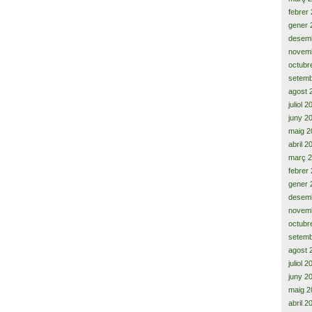
febrer
gener 
desem
novem
octubr
setemb
agost 
juliol 
juny 2
maig 2
abril 2
març 
febrer
gener 
desem
novem
octubr
setemb
agost 
juliol 
juny 2
maig 2
abril 2