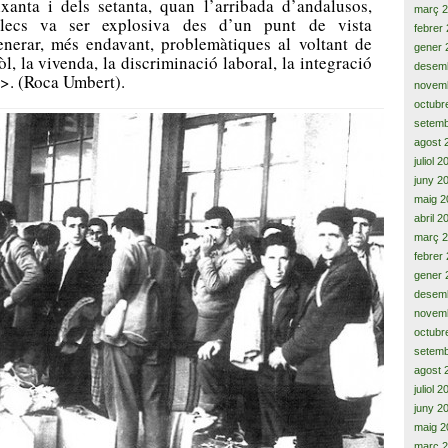
xanta i dels setanta, quan l’arribada d’andalusos,
març 
lecs va ser explosiva des d’un punt de vista
febrer
enerar, més endavant, problemàtiques al voltant de
gener 
òl, la vivenda, la discriminació laboral, la integració
desem
>>. (Roca Umbert).
novem
octubr
setemb
agost 
juliol 
juny 2
maig 2
abril 2
març 
febrer
gener 
desem
novem
octubr
setemb
agost 
juliol 
juny 2
maig 2
març 