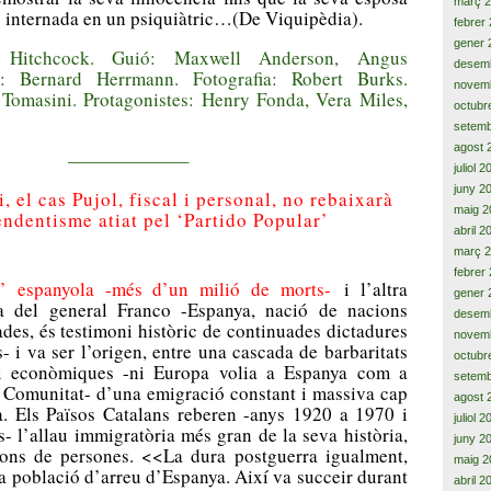
març 
és internada en un psiquiàtric…(De Viquipèdia).
febrer
gener 
d Hitchcock. Guió: Maxwell Anderson, Angus
desem
: Bernard Herrmann. Fotografia: Robert Burks.
novem
Tomasini. Protagonistes: Henry Fonda, Vera Miles,
octubr
setemb
agost 
——————–
juliol 
juny 2
i, el cas Pujol, fiscal i personal, no rebaixarà
maig 2
endentisme atiat pel ‘Partido Popular’
abril 2
març 
febrer
il’ espanyola -més d’un milió de morts-
i l’altra
gener 
ra del general Franco -Espanya, nació de nacions
desem
des, és testimoni històric de continuades dictadures
novem
is- i va ser l’origen, entre una cascada de barbaritats
octubr
 i econòmiques -ni Europa volia a Espanya com a
setemb
 Comunitat- d’una emigració constant i massiva cap
agost 
a. Els Països Catalans reberen -anys 1920 a 1970 i
juliol 
- l’allau immigratòria més gran de la seva història,
juny 2
ions de persones. <<La dura postguerra igualment,
maig 2
a població d’arreu d’Espanya. Així va succeir durant
abril 2