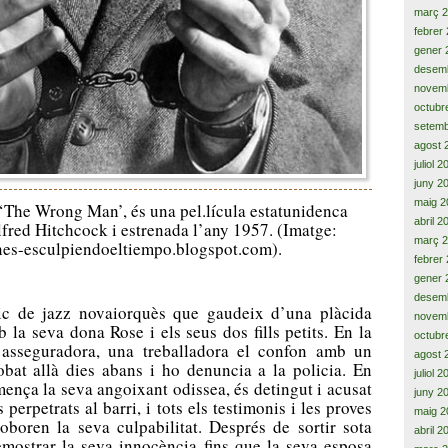
març 
febrer
gener 
desem
novem
octubr
setemb
agost 
juliol 
juny 2
maig 2
, ‘The Wrong Man’, és una pel.lícula estatunidenca
abril 2
lfred Hitchcock i estrenada l’any 1957. (Imatge:
març 
es-esculpiendoeltiempo.blogspot.com).
febrer
gener 
desem
c de jazz novaiorquès que gaudeix d’una plàcida
novem
la seva dona Rose i els seus dos fills petits. En la
octubr
 asseguradora, una treballadora el confon amb un
agost 
obat allà dies abans i ho denuncia a la policia. En
juliol 
nça la seva angoixant odissea, és detingut i acusat
juny 2
 perpetrats al barri, i tots els testimonis i les proves
maig 2
roboren la seva culpabilitat. Després de sortir sota
abril 2
demostrar la seva innocència fins que la seva esposa