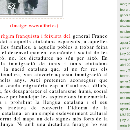
març 
febrer
gener 
desem
(Imatge: www.alibri.es)
novem
octubr
 règim franquista i feixista del
general Franco
setemb
dat a aquells ciutadans espanyols, a aquelles
agost 
lles famílies, a aquells pobles a trobar feina
juliol 
 el desenvolupament econòmic i social de les
juny 2
erò, no, les dictadures no són per això. En
maig 2
la immigració de tants i tants ciutadans
abril 2
a la nació catalana que, al no fer res els
març 
dictadura, van afavorir aquesta immigració al
febrer
olts anys. Així pretenien aconseguir que
gener 
na onada migratòria cap a Catalunya, diluís,
desem
s, fes desaparèixer el catalanisme humà, social
novem
jar-se per bandejar les aspiracions immemorials
octubr
à i prohibint la llengua catalana i el seu
setemb
Es tractava de convertir l’idioma de la
agost 
ó catalana, en un simple esdeveniment cultural
juliol 
sborrar del mapa un dels signes més forts de la
juny 2
talunya. Ni amb una dictadura ferotge ho van
maig 2