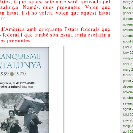
àries, i que aquest setembre serà aprovada pel
març 
atalunya. Només, dues preguntes: Volen que
febrer
un Estat, i si ho volen, volen que aquest Estat
gener 
t?
desem
novem
 d’Amèrica amb cinquanta Estats federals que
octubr
federal i que també són Estat, faria esclafir a
setemb
ues preguntes.
agost 
juliol 
juny 2
maig 2
abril 2
març 
febrer
gener 
desem
novem
octubr
setemb
agost 
juliol 
juny 2
maig 2
abril 2