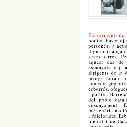
Els dirigents del
podien haver aju
persones, a aque
digna mitjançant
seves terres. P
aquest cas de 
espanyols cap 
dirigents de la 
menys durant m
aquesta geganti
esborrés, ofegué
i polític. Barre
del poble catal
ensenyament. 
mil.lenària naci
i folclorista. E
identitat de Ca
aconseguir.