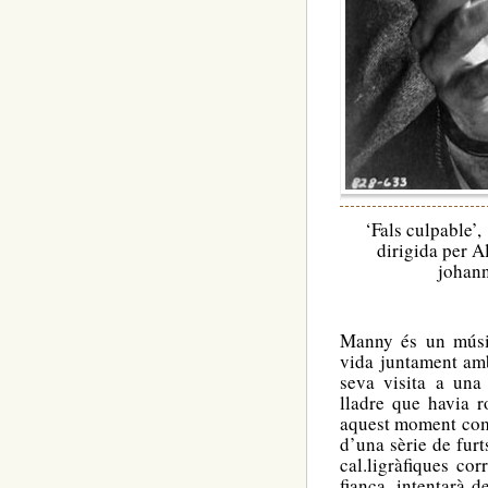
‘Fals culpable’
dirigida per A
johann
Manny és un músi
vida juntament amb 
seva visita a una
lladre que havia r
aquest moment come
d’una sèrie de furts
cal.ligràfiques cor
fiança, intentarà 