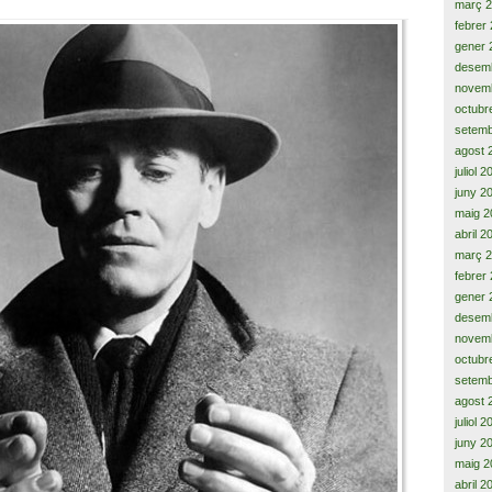
març 
febrer
gener 
desem
novem
octubr
setemb
agost 
juliol 
juny 2
maig 2
abril 2
març 
febrer
gener 
desem
novem
octubr
setemb
agost 
juliol 
juny 2
maig 2
abril 2