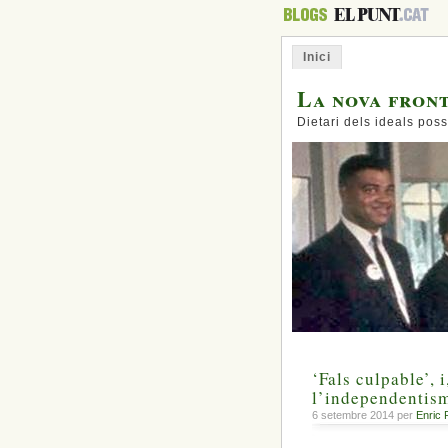
Inici
La nova fron
Dietari dels ideals poss
‘Fals culpable’, i
l’independentism
6 setembre 2014 per
Enric 