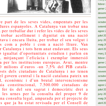
febrer
gener 
desem
novem
e part de les seves vides, empentats per les
octubr
dures espanyoles. A Catalunya van trobar una
setemb
 per treballar dur i refer les vides de les seves
agost 
 trobar acolliment i dignitat en una nació
juliol 
tava i encara lluita, per trobar el seu volgut i
juny 2
rés com a poble i com a nació lliure. Van
maig 2
er Catalunya i tots hem anat endavant. Els seus
abril 2
mb igualtat d’oportunitats estudien i parlen en
març 
à, mitjançant l’eficàcia i exemplar immersió
febrer
da per les institucions europeas. Avui, mentre
gener 
0 milions d’euros -un 7,5% del PIB català-
desem
osts dels ciutadans de Catalunya i no tenen
novem
el govern central i la nació catalana pateix un
octubr
l, econòmic i d’un brutal intervencionisme
setemb
mia constitucional, 7.500.000 ciutadans de
agost 
 fer ús del seu sagrat i democràtic dret a
juliol 
a les urnes per la consulta del proper 9 de
juny 2
na consulta legal, amparada per el projecte de
maig 2
s que ja ha estat revisada per el Consell de
abril 2