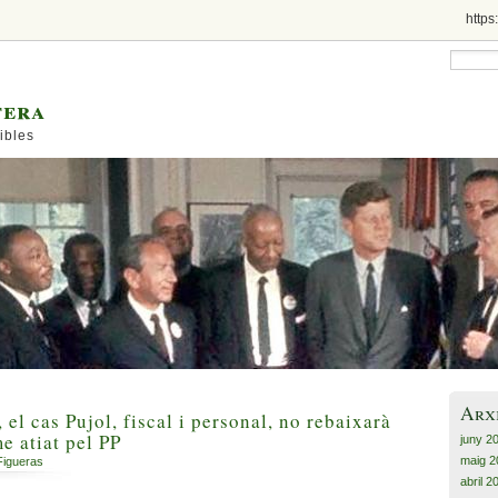
https
tera
ibles
Arx
, el cas Pujol, fiscal i personal, no rebaixarà
e atiat pel PP
juny 2
maig 2
Figueras
abril 2