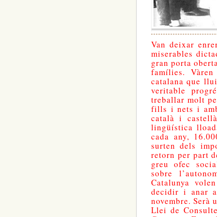
Van deixar enrer
miserables dicta
gran porta oberta
famílies. Vàren
catalana que llui
veritable prog
treballar molt p
fills i nets i a
català i castell
lingüística lloa
cada any, 16.00
surten dels imp
retorn per part d
greu ofec socia
sobre l’autono
Catalunya volen
decidir i anar 
novembre. Serà u
Llei de Consulte