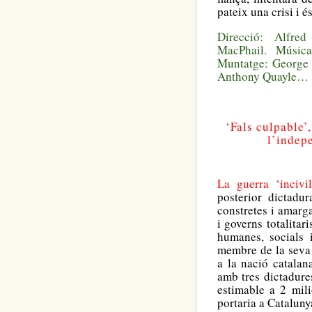
pateix una crisi i 
Direcció: Alfre
MacPhail. Música
Muntatge: George 
Anthony Quayle…
‘Fals culpable’,
l’indep
La guerra ‘inciv
posterior dictadu
constretes i amarga
i governs totalitar
humanes, socials
membre de la seva
a la nació catalan
amb tres dictadures
estimable a 2 mil
portaria a Cataluny