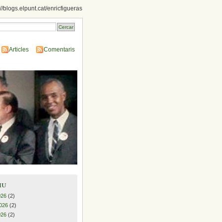
://blogs.elpunt.cat/enricfigueras
Articles
Comentaris
iu
026
(2)
026
(2)
026
(2)