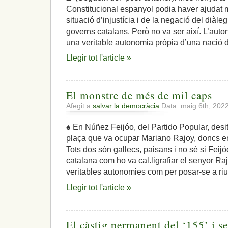
Constitucional espanyol podia haver ajudat 
situació d’injustícia i de la negació del diàl
governs catalans. Però no va ser així. L’aut
una veritable autonomia pròpia d’una nació d
Llegir tot l'article »
El monstre de més de mil caps
Afegit a
salvar la democràcia
Data: maig 6th, 202
♠ En Núñez Feijóo, del Partido Popular, desit
plaça que va ocupar Mariano Rajoy, doncs end
Tots dos són gallecs, paisans i no sé si Feijóo
catalana com ho va cal.ligrafiar el senyor Ra
veritables autonomies com per posar-se a riu
Llegir tot l'article »
El càstig permanent del ‘155’ i s