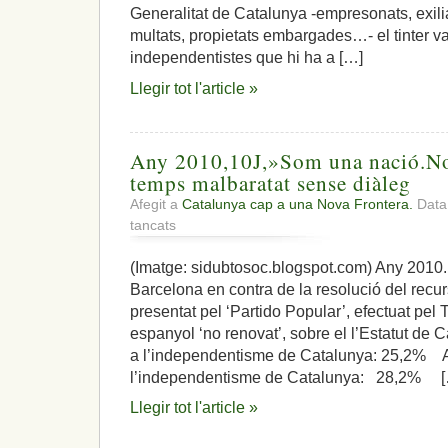
Generalitat de Catalunya -empresonats, exiliat
multats, propietats embargades…- el tinter va
independentistes que hi ha a […]
Llegir tot l'article »
Any 2010,10J,»Som una nació.Nos
temps malbaratat sense diàleg
Afegit a
Catalunya cap a una Nova Frontera.
Data:
a
tancats
Any
2010,10J,»Som
(Imatge: sidubtosoc.blogspot.com) Any 2010.
una
Barcelona en contra de la resolució del recurs
nació.Nosaltres
decidim»,i,el
presentat pel ‘Partido Popular’, efectuat pel 
temps
espanyol ‘no renovat’, sobre el l’Estatut de
malbaratat
a l’independentisme de Catalunya: 25,2% A
sense
l’independentisme de Catalunya: 28,2% 
diàleg
Llegir tot l'article »