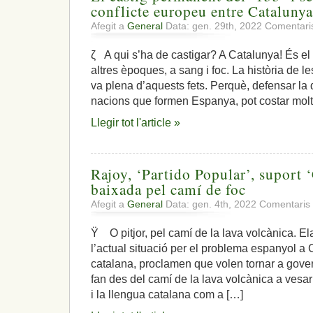
conflicte europeu entre Catalunya
Afegit a
General
Data: gen. 29th, 2022
Comentaris
ζ A qui s’ha de castigar? A Catalunya! És el
altres èpoques, a sang i foc. La història de 
va plena d’aquests fets. Perquè, defensar la dig
nacions que formen Espanya, pot costar molt 
Llegir tot l'article »
Rajoy, ‘Partido Popular’, suport 
baixada pel camí de foc
Afegit a
General
Data: gen. 4th, 2022
Comentaris 
Ÿ O pitjor, pel camí de la lava volcànica. E
l’actual situació per el problema espanyol a
catalana, proclamen que volen tornar a gove
fan des del camí de la lava volcànica a vesar 
i la llengua catalana com a […]