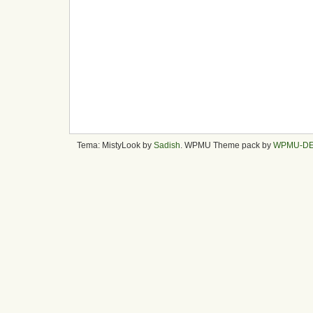
Tema: MistyLook by
Sadish
. WPMU Theme pack by
WPMU-D