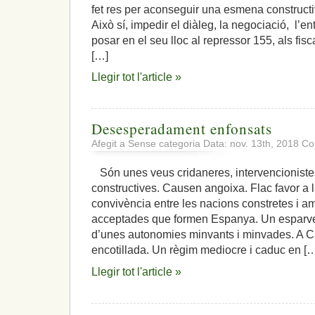
fet res per aconseguir una esmena constructi
Això sí, impedir el diàleg, la negociació, l’ente
posar en el seu lloc al repressor 155, als fisca
[…]
Llegir tot l'article »
Desesperadament enfonsats
Afegit a Sense categoria Data: nov. 13th, 2018
Co
Són unes veus cridaneres, intervencioniste
constructives. Causen angoixa. Flac favor a l
convivència entre les nacions constretes i 
acceptades que formen Espanya. Un esparver
d’unes autonomies minvants i minvades. A C
encotillada. Un règim mediocre i caduc en [
Llegir tot l'article »