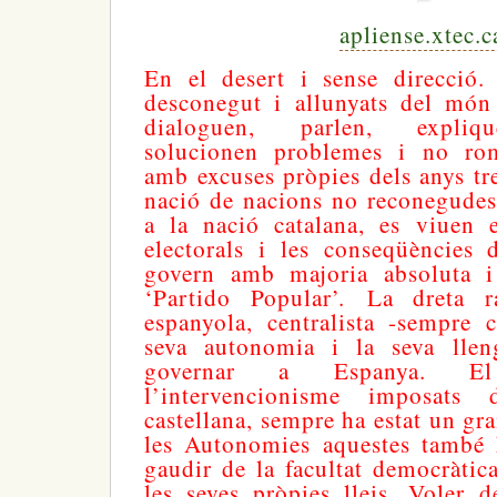
apliense.xtec.c
En el desert i sense direcció.
desconegut i allunyats del món
dialoguen, parlen, expliqu
solucionen problemes i no ro
amb excuses pròpies dels anys tr
nació de nacions no reconegudes
a la nació catalana, es viuen e
electorals i les conseqüències 
govern amb majoria absoluta i
‘Partido Popular’.
La dreta ra
espanyola, centralista -sempre 
seva autonomia i la seva lle
governar a Espanya. El
l’intervencionisme imposat
castellana, sempre ha estat un gra
les Autonomies aquestes també h
gaudir de la facultat democràtic
les seves pròpies lleis. Voler 