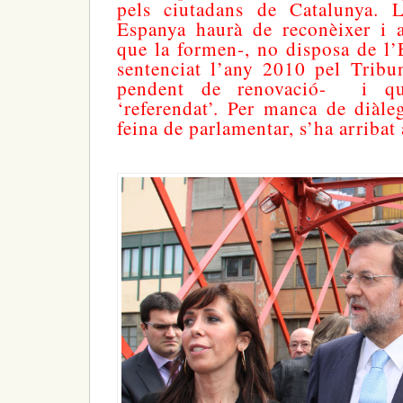
pels ciutadans de Catalunya. L
Espanya haurà de reconèixer i a
que la formen-, no disposa de l
sentenciat l’any 2010 pel Tribu
pendent de renovació- i qu
‘referendat’. Per manca de diàl
feina de parlamentar, s’ha arribat 