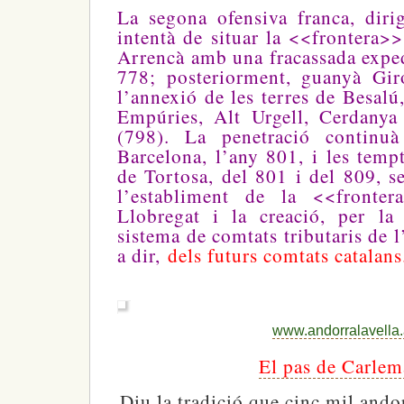
La segona ofensiva franca, diri
intentà de situar la <<frontera>>
Arrencà amb una fracassada exped
778; posteriorment, guanyà Gir
l’annexió de les terres de Besalú,
Empúries, Alt Urgell, Cerdanya
(798). La penetració continu
Barcelona, l’any 801, i les temp
de Tortosa, del 801 i del 809, se
l’establiment de la <<fronte
Llobregat i la creació, per la
sistema de comtats tributaris de l
a dir,
dels futurs comtats catalan
www.andorralavella
El pas de Carle
Diu la tradició que cinc mil ando