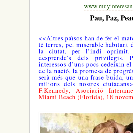
www.muyinteresant
Pau, Paz, Pea
<<Altres països han de fer el mat
té terres, pel miserable habitant 
la ciutat, per l’indi oprimit
desprende’s dels privilegis.
interessos d’uns pocs cedeixin el 
de la nació, la promesa de progré
serà més que una frase buida, un
milions dels nostres ciutadan
F.Kennedy, Asociació Interam
Miami Beach (Florida), 18 novem