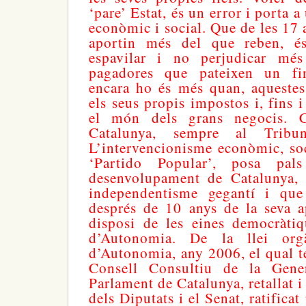
‘pare’ Estat, és un error i porta a
econòmic i social. Que de les 1
aportin més del que reben, és
espavilar i no perjudicar mé
pagadores que pateixen un fi
encara ho és més quan, aquestes
els seus propis impostos i, fins i
el món dels grans negocis.
Catalunya, sempre al Tribuna
L’intervencionisme econòmic, so
‘Partido Popular’, posa pa
desenvolupament de Catalunya, 
independentisme gegantí i que 
després de 10 anys de la seva a
disposi de les eines democràtiq
d’Autonomia. De la llei orgà
d’Autonomia, any 2006, el qual te
Consell Consultiu de la Genera
Parlament de Catalunya, retallat 
dels Diputats i el Senat, ratificat 