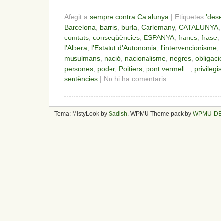
Afegit a
sempre contra Catalunya
| Etiquetes
'dese
Barcelona
,
barris
,
burla
,
Carlemany
,
CATALUNYA
comtats
,
conseqüències
,
ESPANYA
,
francs
,
frase
,
l'Albera
,
l'Estatut d'Autonomia
,
l'intervencionisme
,
musulmans
,
nació
,
nacionalisme
,
negres
,
obligaci
persones
,
poder
,
Poitiers
,
pont vermell...
,
privilegi
sentències
| No hi ha comentaris
Tema: MistyLook by
Sadish
. WPMU Theme pack by
WPMU-D