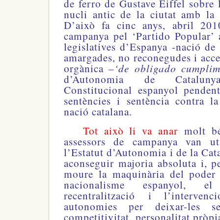
de ferro de Gustave Eiffel sobre
nucli antic de la ciutat amb l
D’això fa cinc anys, abril 201
campanya pel ‘Partido Popular’ a
legislatives d’Espanya -nació de 
amargades, no reconegudes i accep
‘de obligado cumpli
orgànica –
d’Autonomia de Cataluny
Constitucional espanyol penden
sentències i sentència contra l
nació catalana.
Tot això li va anar
molt b
assessors de campanya van uti
l’Estatut d’Autonomia i de la Cat
aconseguir majoria absoluta i, p
moure la maquinària del poder 
nacionalisme espanyol, el
recentralització
i l’intervenc
autonomies per deixar-les se
competitivitat, personalitat pròpia