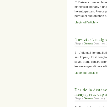
⊆ Deixar expressar la ve
manifestar, pertany a un
ho entorpeixen. Presos p
perquè el que obtenen pel
Llegir tot l'article »
‘Invictus’, malgr
Afegit a
General
Data: nov. 
∃ L’idioma i llengua lla
seu Imperi, i tot el cong
seves grans construccion
les seves grandioses edif
Llegir tot l'article »
Des de la distànc
menyspreu, cap a
Afegit a
General
Data: juny 