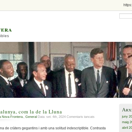
https
tera
ibles
Arx
talunya, com la de la Lluna
juny 2
a
a Nova Frontera.
,
General
Data: set. 4th, 2024
Comentaris tancats
La
maig 2
solitud
abril 2
 de cràters gegantins i amb una solitud indescriptible. Contrasta
de