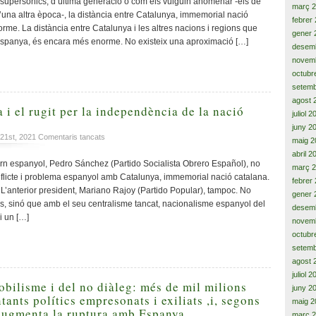
supersònics, d’última generació o com els vulguin anomenar -els de
març 
la
 d’una altra època-, la distància entre Catalunya, immemorial nació
febrer
distància,
orme. La distància entre Catalunya i les altres nacions i regions que
gener 
la
spanya, és encara més enorme. No existeix una aproximació […]
diferència,
desem
la
novem
llunyania
octubr
desèrtica
setemb
i
agost 
del
a i el rugit per la independència de la nació
juliol 
menyspreu,
juny 2
cap
a
 21st, 2021
Comentaris tancats
maig 2
a
L’impuls,
la
abril 2
la
rn espanyol, Pedro Sánchez (Partido Socialista Obrero Español), no
independència
març 
força
nflicte i problema espanyol amb Catalunya, immemorial nació catalana.
de
febrer
i
Catalunya
 L’anterior president, Mariano Rajoy (Partido Popular), tampoc. No
gener 
el
, sinó que amb el seu centralisme tancat, nacionalisme espanyol del
desem
rugit
i un […]
per
novem
la
octubr
independència
setemb
de
agost 
la
juliol 
nació
obilisme i del no diàleg: més de mil milions
juny 2
catalana
tants polítics empresonats i exiliats ,i, segons
maig 2
augmenta la ruptura amb Espanya
març 