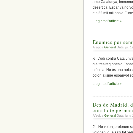
amb Catalunya, immemori
desèrtica. Espanya no vol
els 22 mil milions d’Euro
Llegir tot l'article »
Enemics per sem
Afegit a
General
Data: jul. 
ℵ L’odi contra Catalunya
d’altres regiones d’Espa
crònica. No és una nota 
colonialisme espanyol so
Llegir tot l'article »
Des de Madrid, de
conflicte perma
Afegit a
General
Data: juny 
ℑ Ho volen, pretenen sen
voldrien, que salti tot p