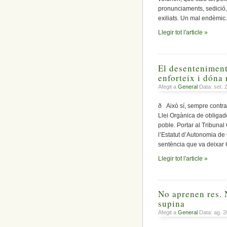
pronunciaments, sedició, re
exiliats. Un mal endèmic
Llegir tot l'article »
El desenteniment
enforteix i dóna 
Afegit a
General
Data: set. 
ð Això sí, sempre contra C
Llei Orgànica de obligado
poble. Portar al Tribuna
l’Estatut d’Autonomia de 
sentència que va deixar 
Llegir tot l'article »
No aprenen res. 
supina
Afegit a
General
Data: ag. 2