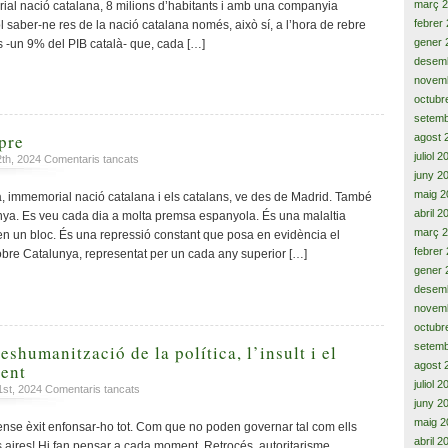
març 
al nació catalana, 8 milions d’habitants i amb una companyia
Catalunya,
febrer
 saber-ne res de la nació catalana només, això sí, a l’hora de rebre
com
gener 
s -un 9% del PIB català- que, cada […]
la
desem
de
novem
la
octubr
Lluna
setemb
pre
agost 
juliol 
a
12th, 2024
Comentaris tancats
Enemics
juny 2
per
maig 2
, immemorial nació catalana i els catalans, ve des de Madrid. També
sempre
abril 2
nya. Es veu cada dia a molta premsa espanyola. És una malaltia
març 
en un bloc. És una repressió constant que posa en evidència el
febrer
bre Catalunya, representat per un cada any superior […]
gener 
desem
novem
octubr
setemb
shumanització de la política, l’insult i el
agost 
nent
juliol 
a
1st, 2024
Comentaris tancats
juny 2
Des
de
maig 2
se èxit enfonsar-ho tot. Com que no poden governar tal com ells
Madrid,
abril 2
els aires! Hi fan pensar a cada moment. Retrocés, autoritarisme,