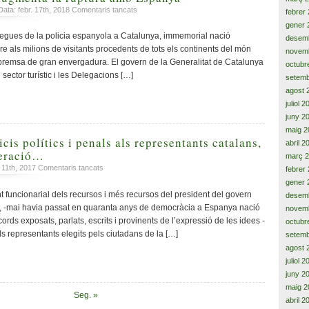
a
ata: febr. 17th, 2018
Comentaris tancats
febrer
El
gener 
preu
egues de la policia espanyola a Catalunya, immemorial nació
desem
de
e als milions de visitants procedents de tots els continents del món
novem
l’immobilisme
premsa de gran envergadura. El govern de la Generalitat de Catalunya
octubr
i
sector turístic i les Delegacions […]
setemb
del
agost 
no
diàleg:
juliol 
més
juny 2
de
maig 2
mil
icis polítics i penals als representants catalans,
abril 2
milions
leració…
març 
perduts,
a
 11th, 2017
Comentaris tancats
febrer
representants
Judicis
gener 
polítics
i
funcionarial dels recursos i més recursos del president del govern
desem
empresonats
més
, -mai havia passat en quaranta anys de democràcia a Espanya nació
i
novem
judicis
exiliats
ords exposats, parlats, escrits i provinents de l’expressió de les idees -
octubr
polítics
,i,
els representants elegits pels ciutadans de la […]
setemb
i
segons
agost 
penals
veiem
juliol 
als
cada
representants
juny 2
dia,
catalans,
maig 2
augmenta
Seg. »
dèficit,
abril 2
la
desacceleració…