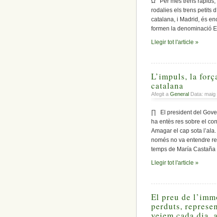
Ω Per més trens ràpids, 
rodalies els trens petits
catalana, i Madrid, és en
formen la denominació E
Llegir tot l'article »
L’impuls, la forç
catalana
Afegit a
General
Data: maig
∏ El president del Gove
ha entès res sobre el co
Amagar el cap sota l’ala.
només no va entendre res
temps de María Castaña 
Llegir tot l'article »
El preu de l’imm
perduts, represen
veiem cada dia, 