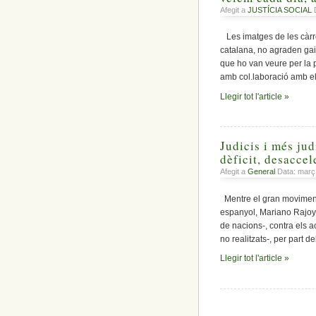
Afegit a
JUSTÍCIA SOCIAL
D
Les imatges de les càrr
catalana, no agraden gair
que ho van veure per la 
amb col.laboració amb el 
Llegir tot l'article »
Judicis i més jud
dèficit, desacce
Afegit a
General
Data: març
Mentre el gran moviment 
espanyol, Mariano Rajoy
de nacions-, contra els ac
no realitzats-, per part d
Llegir tot l'article »