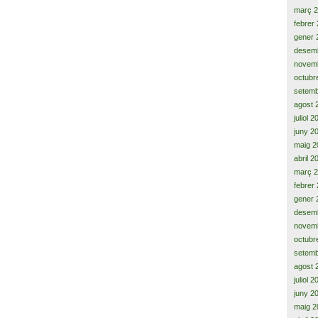
març 
febrer
gener 
desem
novem
octubr
setemb
agost 
juliol 
juny 2
maig 2
abril 2
març 
febrer
gener 
desem
novem
octubr
setemb
agost 
juliol 
juny 2
maig 2