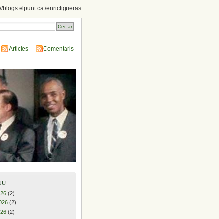
://blogs.elpunt.cat/enricfigueras
Articles
Comentaris
iu
026
(2)
026
(2)
026
(2)