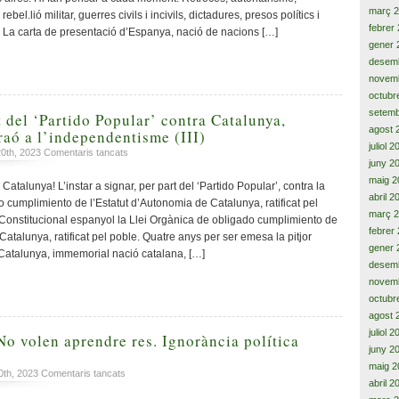
deshumanització
març 
bel.lió militar, guerres civils i incivils, dictadures, presos polítics i
de
febrer
. La carta de presentació d’Espanya, nació de nacions […]
la
gener 
política,
desem
l’insult
novem
i
octubr
el
setemb
conflicte
 del ‘Partido Popular’ contra Catalunya,
permanent
agost 
raó a l’independentisme (III)
juliol 
a
20th, 2023
Comentaris tancats
juny 2
El
maig 2
desenteniment
atalunya! L’instar a signar, per part del ‘Partido Popular’, contra la
del
abril 2
 cumplimiento de l’Estatut d’Autonomia de Catalunya, ratificat pel
‘Partido
març 
l Constitucional espanyol la Llei Orgànica de obligado cumplimiento de
Popular’
febrer
Catalunya, ratificat pel poble. Quatre anys per ser emesa la pitjor
contra
gener 
Catalunya, immemorial nació catalana, […]
Catalunya,
desem
enforteix
novem
i
octubr
dóna
agost 
raó
juliol 
a
No volen aprendre res. Ignorància política
l’independentisme
juny 2
(III)
maig 2
a
0th, 2023
Comentaris tancats
abril 2
No