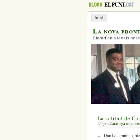
Inici
La nova fron
Dietari dels ideals poss
La solitud de Ca
Afegit a
Catalunya cap a un
⇔ Una bola rodona, plena