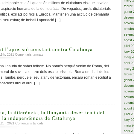
març 
aprenen
u del poble català i quan són milions de ciutadans els que la volen
febrer
res.
a aspiració humana de la democràcia. De vegades, arrels dictatorials
No
gener 
olítics, exiliats polítics a Europa. Mantenen una actitud de demanda
volen
desem
 seu esforç de treball i aportació […]
aprendre
novem
res.
octubr
Ignorància
setemb
política
agost 
supina
juliol 
at l’opressió constant contra Catalunya
juny 2
a
11th, 2021
Comentaris tancats
maig 2
‘Invictus’,
abril 2
malgrat
tina l’hauria de saber tothom. No només perquè venim de Roma, del
març 
l’opressió
lomerat de saviesa ens ve dels escriptoris de la Roma erudita i de les
febrer
constant
s. També, perquè el seu afany de victoriam, encara roman esculpit a
contra
gener 
icacions urbi et orbi. […]
Catalunya
desem
novem
octubr
setemb
agost 
ia, la diferència, la llunyania desèrtica i del
juliol 
 la independència de Catalunya
juny 2
a
12th, 2021
Comentaris tancats
maig 2
Des
abril 2
de