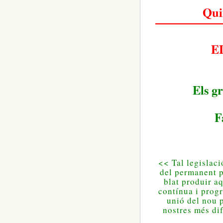
Qui
—————
E
Els
g
F
<<
Tal
legislaci
del
permanent
blat
produir
aq
contínua
i
progr
unió
del nou
nostres
més
dif