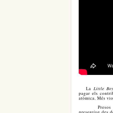
La
Little B
pagar els contri
atòmica. Més vio
Presos
preventiva
des d