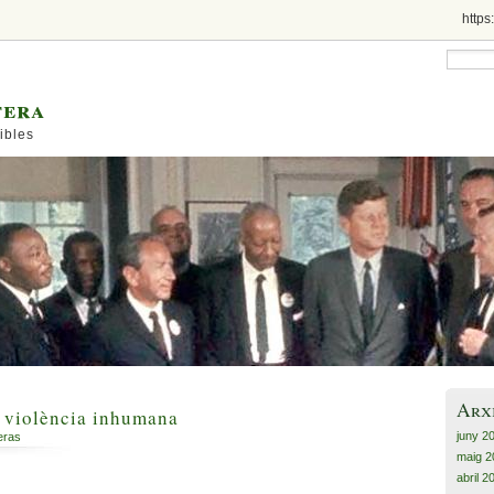
https
tera
ibles
Arx
a violència inhumana
juny 2
eras
maig 2
abril 2