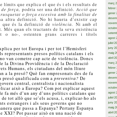
límits que explica el que és i els resultats de
març 
 de força,
podria ser una definició.
Acció que
febrer
brusquetat o força excesiva amb la finalitat de
gener 
a altra definició. No hi hauria d’existir cap
desem
 que és la definició de
violència.
Ni amb el
novem
t. Més quan els tractants de la seva existència
octubr
t o no-, ostenten grans carreres i títols
setemb
agost 
juliol 
xplica per tot Europa i per tot l’Hemisferi
juny 2
s representants presos polítics catalans i els
maig 2
, no van cometre cap acte de violència. Doncs
abril 2
de la Divina Providència i de la Declaració
març 
rets Humans, els ciutadans del món lliure
febrer
an a la presó? Què fan empresonats des de fa
gener 
n presó qualificada com a
preventiva?
De
desem
overn central, centralista i nacionalista
novem
plicar això a Europa? Com pot explicar aquest
octubr
 fa més d’un any d’uns polítics catalans que
agost 
de tot allò que se’els acusa, i, explicar-ho als
juliol 
nts estrangers i als seus governs que no
juny 2
manera que passa a Espanya? Pertany Espanya
maig 2
le XXI? Pot passar això en una nació de
abril 2