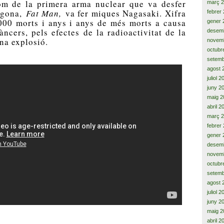
om de la primera arma nuclear que va desfer
març 
egona,
Fat Man,
va fer miques Nagasaki. Xifra
febrer
.000 morts i anys i anys de més morts a causa
gener 
àncers, pels efectes de la radioactivitat de la
desem
na explosió.
novem
octubr
setemb
agost 
juliol 
juny 2
maig 2
abril 2
març 
febrer
gener 
desem
novem
octubr
setemb
agost 
juliol 
juny 2
maig 2
abril 2