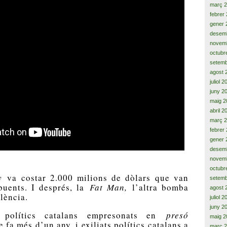
març 
febrer
gener 
desem
novem
octubr
setemb
agost 
juliol 
juny 2
maig 2
abril 2
març 
febrer
gener 
desem
novem
octubr
oy
va costar 2.000 milions de dòlars que van
setemb
buents. I després, la
Fat Man,
l’altra bomba
agost 
lència.
juliol 
juny 2
 polítics catalans empresonats en
presó
maig 2
e fa més d’un any, i exiliats polítics catalans a
març 