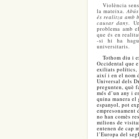
Violència sense 
la mateixa.
Abús
és realitza amb 
causar dany.
Un
problema amb el
que és en realita
-si hi ha hagu
universitaris.
Tothom diu i e
Occidental que el
exiliats polítics
així i en el nom 
Universal dels D
pregunten, què f
més d’un any i e
quina manera el g
espanyol, pot ex
empresonament de
no han comès res 
milions de visita
entenen de cap 
l’Europa del seg