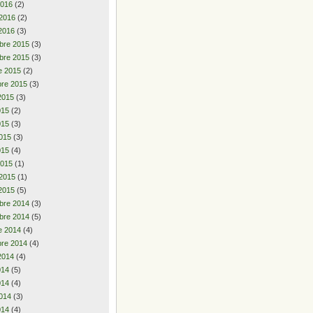
2016
(2)
 2016
(2)
—-
2016
(3)
bre 2015
(3)
bre 2015
(3)
e 2015
(2)
re 2015
(3)
2015
(3)
2015
(2)
015
(3)
015
(3)
015
(4)
2015
(1)
 2015
(1)
2015
(5)
bre 2014
(3)
bre 2014
(5)
e 2014
(4)
re 2014
(4)
2014
(4)
2014
(5)
014
(4)
014
(3)
014
(4)