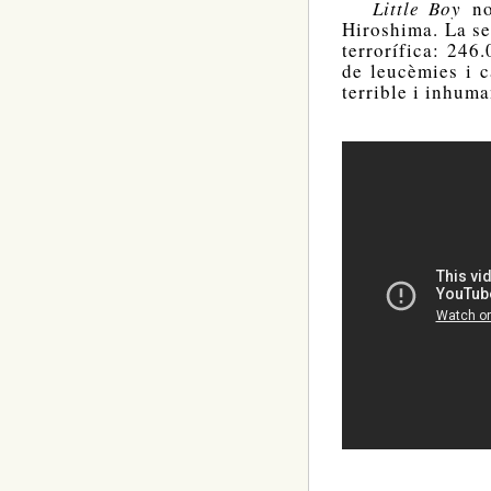
Little Boy
n
Hiroshima. La s
terrorífica: 246
de leucèmies i c
terrible i inhuma