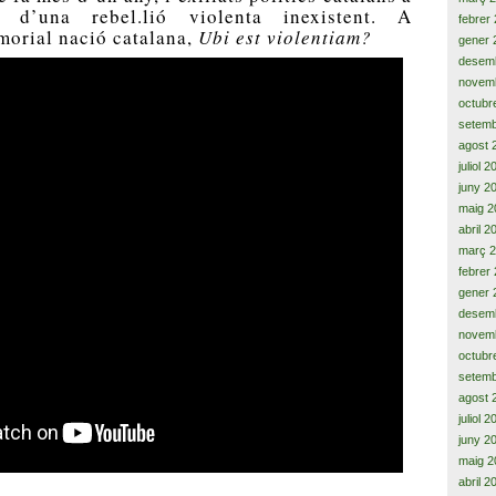
 d’una rebel.lió violenta inexistent. A
febrer
morial nació catalana,
Ubi est violentiam?
gener 
desem
novem
octubr
setemb
agost 
juliol 
juny 2
maig 2
abril 2
març 
febrer
gener 
desem
novem
octubr
setemb
agost 
juliol 
juny 2
maig 2
abril 2