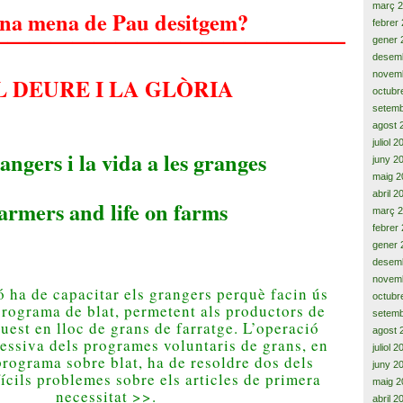
març 
na mena
de Pau
desitgem
?
febrer
———————————————————
gener 
desem
novem
L DEURE I LA GLÒRIA
octubr
setemb
agost 
juliol 
rangers
i
la vida a les
granges
juny 2
maig 2
abril 2
armers and life on farms
març 
febrer
gener 
desem
novem
ó
ha de capacitar els
grangers
perquè facin
ús
octubr
programa
de blat
, permetent als
productors
de
setemb
uest en
lloc
de grans de
farratge.
L’operació
agost 
essiva dels
programes
voluntaris
de grans,
en
juliol 
programa sobre
blat
,
ha de resoldre
dos dels
juny 2
ícils
problemes
sobre els
articles
de primera
maig 2
necessitat
>>
.
abril 2