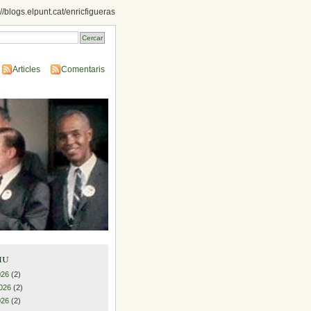
://blogs.elpunt.cat/enricfigueras
Articles
Comentaris
iu
026
(2)
026
(2)
026
(2)