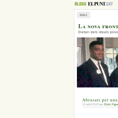
Inici
La nova fron
Dietari dels ideals poss
Abrasats per un
13 abril 2019 per
Enric Figu