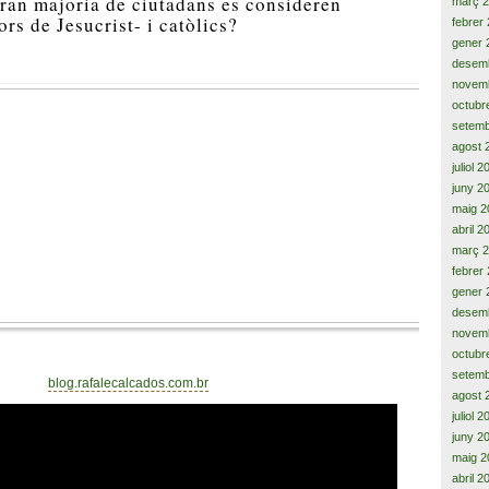
ran majoria de ciutadans es consideren
març 
ors de Jesucrist- i catòlics?
febrer
gener 
desem
novem
octubr
setemb
agost 
juliol 
juny 2
maig 2
abril 2
març 
febrer
gener 
desem
novem
octubr
setemb
blog.rafalecalcados.com.br
agost 
juliol 
juny 2
maig 2
abril 2