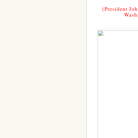
(
President Jo
Wash