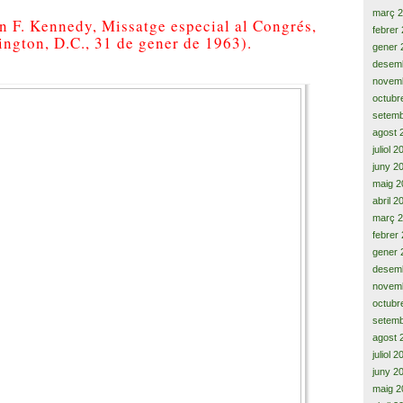
març 
hn
F. Kennedy
,
Missatge
especial al
Congrés,
febrer
ington,
D.C.
, 31 de gener
de 1963)
.
gener 
desem
novem
octubr
setemb
agost 
juliol 
juny 2
maig 2
abril 2
març 
febrer
gener 
desem
novem
octubr
setemb
agost 
juliol 
juny 2
maig 2