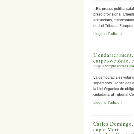
Els presos polítics catal
presó provisional. L’hemi
acusacions, empresonamen
no, i el Tribunal Europe
Llegir tot l'article »
L’endarreriment,
carpetovetònic, 
Afegit a
sempre contra Cata
La democràcia és votar 
separadors. Ho fan des d
la Llei Orgànica de oblig
ciutadans, al Tribunal Co
Llegir tot l'article »
Carles Domingo, ’
cap a Mart