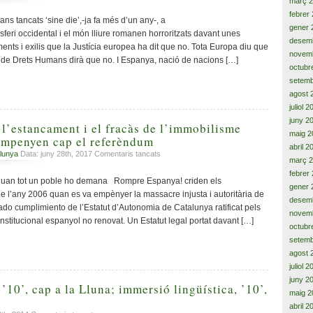
març 
Innocents,
un
febrer
inocentes,
ans tancats ‘sine die’,-ja fa més d’un any-, a
judici
gener 
innocent
sferi occidental i el món lliure romanen horroritzats davant unes
innecessari
desem
ts i exilis que la Justícia europea ha dit que no. Tota Europa diu que
i
novem
un
u de Drets Humans dirà que no. I Espanya, nació de nacions […]
octubr
conflicte
setemb
propi
agost 
de
la
juliol 
Guerra
juny 2
 l’estancament i el fracàs de l’immobilisme
Freda
maig 2
empenyen cap el referèndum
abril 2
a
lunya
Data: juny 28th, 2017
Comentaris tancats
març 
L’endarreriment,
febrer
l’estancament
quan tot un poble ho demana Rompre Espanya! criden els
gener 
i
e l’any 2006 quan es va empènyer la massacre injusta i autoritària de
desem
el
ado cumplimiento de l’Estatut d’Autonomia de Catalunya ratificat pels
fracàs
novem
nstitucional espanyol no renovat. Un Estatut legal portat davant […]
de
octubr
l’immobilisme
setemb
carpetovetònic,
agost 
empenyen
juliol 
cap
juny 2
el
10’, cap a la Lluna; immersió lingüística, ’10’,
maig 2
referèndum
abril 2