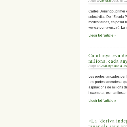
Afegit a
General
Data: jul. 
Carles Domingo, primer e
selectivitat. De l’Escola
moltes tardes, és posar m
www.elpuntavui.cat). La i
Llegir tot l'article »
Catalunya «va de
milions, cada an
Afegit a
Catalunya cap a un
Les portes tancades per 
Les portes tancades a qu
aspiracions de milions d
i exemplar, es manifesten
Llegir tot l'article »
«La ‘deriva inde
tapar els seus er