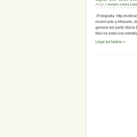
Afegit a
sempre contra Cata
(Fotografia: http://notí
recent acte a Albacete, d
general del partit, María
Mas ha estat una estratèg
Llegir tot l'article »