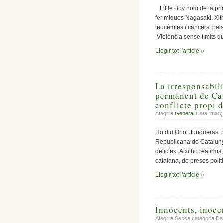
Little Boy nom de la pr
fer miques Nagasaki. Xifr
leucèmies i càncers, pels
Violència sense límits qu
Llegir tot l'article »
La irresponsabili
permanent de Cat
conflicte propi 
Afegit a
General
Data: març
Ho diu Oriol Junqueras, p
Republicana de Cataluny
delicte». Així ho reafirm
catalana, de presos políti
Llegir tot l'article »
Innocents, inoce
Afegit a Sense categoria Da