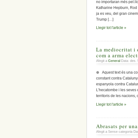
no importaran més pel.lí
Katharine Hepburn, Rod S
ja es veu, del gran cine
Trump […]
Llegir tot l'article »
La mediocritat i 
com a arma elect
Afegit a
General
Data: des. 
⊕ Aquest text és una conti
constant contra Cataluny
espanyola contra Catalun
L’hecatombe i les seves
territoris de les nacion
Llegir tot l'article »
Abrasats per un
Afegit a Sense categoria Da