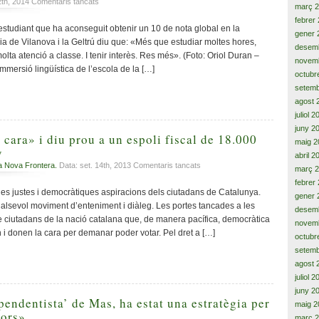
a
12th, 2014
Comentaris tancats
març 
Carles
febrer
Domingo,
studiant que ha aconseguit obtenir un 10 de nota global en la
gener 
’10’,
 Pia de Vilanova i la Geltrú diu que: «Més que estudiar moltes hores,
desem
cap
olta atenció a classe. I tenir interès. Res més». (Foto: Oriol Duran –
novem
a
mmersió lingüística de l’escola de la […]
la
octubr
Lluna;
setemb
immersió
agost 
lingüística,
juliol 
’10’,
juny 2
cap
 cara» i diu prou a un espoli fiscal de 18.000
maig 2
a
y
abril 2
Mart
a
a Nova Frontera.
Data: set. 14th, 2013
Comentaris tancats
març 
Catalunya
febrer
«va
les justes i democràtiques aspiracions dels ciutadans de Catalunya.
gener 
de
alsevol moviment d’enteniment i diàleg. Les portes tancades a les
desem
cara»
e ciutadans de la nació catalana que, de manera pacífica, democràtica
novem
i
 i donen la cara per demanar poder votar. Pel dret a […]
octubr
diu
prou
setemb
a
agost 
un
juliol 
espoli
juny 2
fiscal
pendentista’ de Mas, ha estat una estratègia per
maig 2
de
rors»
març 