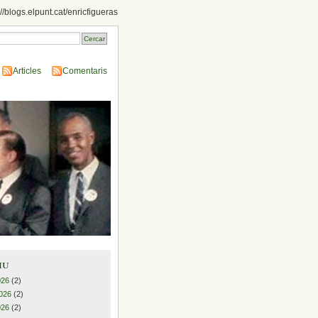
://blogs.elpunt.cat/enricfigueras
Articles
Comentaris
iu
026
(2)
026
(2)
026
(2)