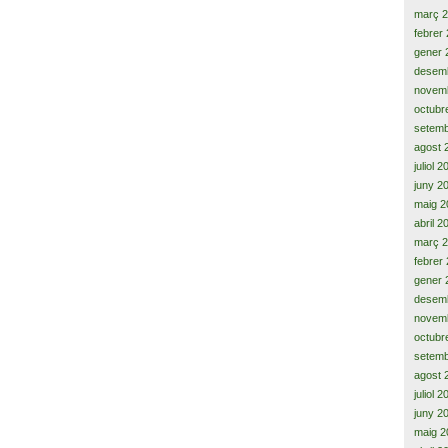
març 
febrer
gener 
desem
novem
octubr
setemb
agost 
juliol 
juny 2
maig 2
abril 2
març 
febrer
gener 
desem
novem
octubr
setemb
agost 
juliol 
juny 2
maig 2