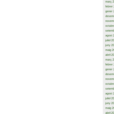
març 
febrer
gener 
desem
novem
octubr
setemb
agost 
juliol 
juny 2
maig 2
abril 2
març 
febrer
gener 
desem
novem
octubr
setemb
agost 
juliol 
juny 2
maig 2
abril 2