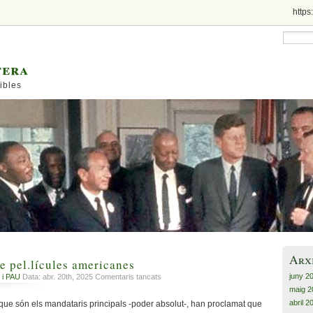
https
tera
ibles
Arx
se pel.lícules americanes
juny 2
a
 i PAU
Data: abr. 20th, 2025
Comentaris tancats
Els
maig 2
xinesos,
abril 2
 que són els mandataris principals -poder absolut-, han proclamat que
sense