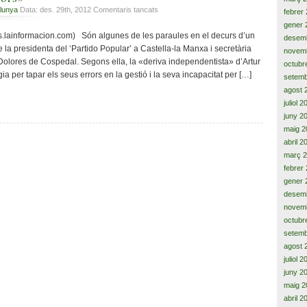
18.000
a
lunya
Data: des. 29th, 2012
Comentaris tancats
febrer
milions,
«La
gener 
cada
‘deriva
cias.lainformacion.com) Són algunes de les paraules en el decurs d’un
any
desem
independentista’
e la presidenta del ‘Partido Popular’ a Castella-la Manxa i secretària
novem
de
 Dolores de Cospedal. Segons ella, la «deriva independentista» d’Artur
octubr
Mas,
ia per tapar els seus errors en la gestió i la seva incapacitat per […]
setemb
ha
agost 
estat
una
juliol 
estratègia
juny 2
per
maig 2
tapar
abril 2
els
març 
seus
febrer
errors»
gener 
desem
novem
octubr
setemb
agost 
juliol 
juny 2
maig 2
abril 2