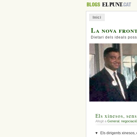
Inici
La nova fron
Dietari dels ideals poss
Els xinesos, sen
Afegit a
General
,
negociació
♥ Els dirigents xinesos,