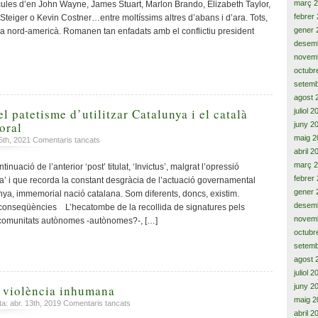
març 
cules d’en John Wayne, James Stuart, Marlon Brando, Elizabeth Taylor,
pel.lícules
febrer
teiger o Kevin Costner…entre moltíssims altres d’abans i d’ara. Tots,
americanes
gener 
ma nord-americà. Romanen tan enfadats amb el conflictiu president
desem
novem
octubr
setemb
agost 
el patetisme d’utilitzar Catalunya i el català
juliol 
oral
juny 2
maig 2
a
5th, 2021
Comentaris tancats
La
abril 2
mediocritat
març 
nuació de l’anterior ‘post’ titulat, ‘Invictus’, malgrat l’opressió
i
febrer
a’ i que recorda la constant desgràcia de l’actuació governamental
el
gener 
ya, immemorial nació catalana. Som diferents, doncs, existim.
patetisme
desem
 conseqüències L’hecatombe de la recollida de signatures pels
d’utilitzar
novem
s, comunitats autònomes -autònomes?-, […]
Catalunya
octubr
i
setemb
el
agost 
català
com
juliol 
a
juny 2
a violència inhumana
arma
maig 2
a
ta: abr. 13th, 2019
Comentaris tancats
electoral
abril 2
Abrasats