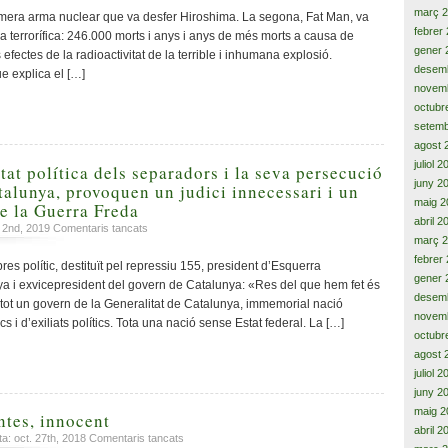
per
març 
imera arma nuclear que va desfer Hiroshima. La segona, Fat Man, va
una
febrer
a terrorífica: 246.000 morts i anys i anys de més morts a causa de
violència
gener 
 efectes de la radioactivitat de la terrible i inhumana explosió.
inhumana
desem
e explica el […]
novem
octubr
setemb
agost 
juliol 
tat política dels separadors i la seva persecució
juny 2
alunya, provoquen un judici innecessari i un
maig 2
de la Guerra Freda
abril 2
a
 2nd, 2019
Comentaris tancats
març 
La
febrer
irresponsabilitat
res polític, destituït pel repressiu 155, president d’Esquerra
política
gener 
a i exvicepresident del govern de Catalunya: «Res del que hem fet és
dels
desem
a tot un govern de la Generalitat de Catalunya, immemorial nació
separadors
novem
cs i d’exiliats polítics. Tota una nació sense Estat federal. La […]
i
octubr
la
agost 
seva
juliol 
persecució
juny 2
permanent
maig 2
de
ntes, innocent
abril 2
Catalunya,
a
ta: oct. 27th, 2018
Comentaris tancats
provoquen