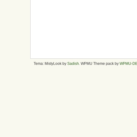
Tema: MistyLook by
Sadish
. WPMU Theme pack by
WPMU-D