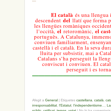
El català
és una llengua
del
descendent
llatí que forma p
les llengües romàniques occide
el
el cast
l’occità,
retoromànic,
portuguès. A Catalunya, immemor
conviuen familiarment, ensenyam
castellà i el català. En la seva du
lluita per subsistir, mai a Cata
Catalans s’ha perseguit la llen
conviscut i conviuen. El catal
perseguit i es torna
—————————————
Afegit a
General
| Etiquetes
castellana
,
català
,
cat
irresponsabilitat
,
l'Estatut
,
l'independentisme...
,
La
públic
,
ratificat
,
temps
,
votat
| No hi ha comentaris