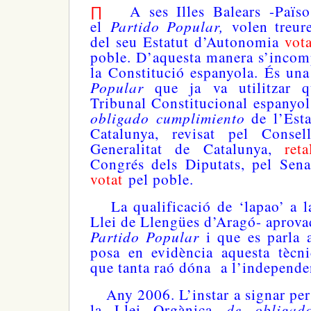
∏
A ses Illes Balears -Païso
Partido Popular,
el
volen treur
del seu Estatut d’Autonomia
vota
poble. D’aquesta manera s’incomp
la Constitució espanyola. És una
Popular
que ja va utilitzar 
Tribunal Constitucional espanyol
obligado cumplimiento
de l’Esta
Catalunya, revisat pel Conse
Generalitat de Catalunya,
reta
Congrés dels Diputats, pel Senat,
votat
pel poble.
La qualificació de ‘lapao’ a l
Llei de Llengües d’Aragó- aprovad
Partido Popular
i que es parla 
posa en evidència aquesta tècni
que tanta raó dóna a l’independe
Any 2006. L’instar a signar per
de obligad
la Llei Orgànica