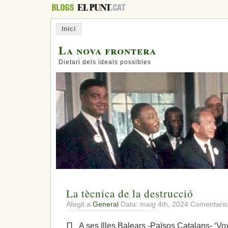
Inici
La nova frontera
Dietari dels ideals possibles
La tècnica de la destrucció
Afegit a
General
Data: maig 4th, 2024
Comentaris
∏ A ses Illes Balears -Països Catalans- ‘Vox’