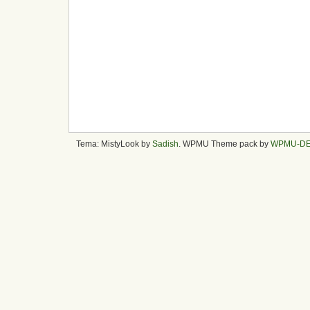
Tema: MistyLook by
Sadish
. WPMU Theme pack by
WPMU-D