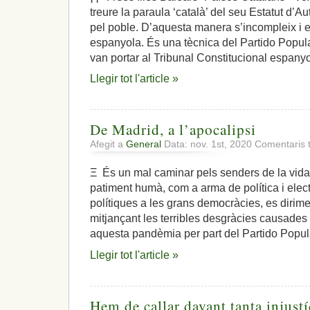
treure la paraula ‘català’ del seu Estatut d’Au
pel poble. D’aquesta manera s’incompleix i es
espanyola. És una tècnica del Partido Popular
van portar al Tribunal Constitucional espanyo
Llegir tot l'article »
De Madrid, a l’apocalipsi
Afegit a
General
Data: nov. 1st, 2020
Comentaris 
Ξ És un mal caminar pels senders de la vida u
patiment humà, com a arma de política i elect
polítiques a les grans democràcies, es dirim
mitjançant les terribles desgràcies causades pe
aquesta pandèmia per part del Partido Popula
Llegir tot l'article »
Hem de callar davant tanta injustí