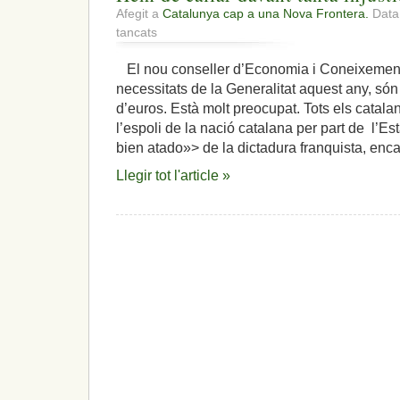
Afegit a
Catalunya cap a una Nova Frontera.
Data
a
tancats
Hem
de
El nou conseller d’Economia i Coneixement,
callar
necessitats de la Generalitat aquest any, són
davant
tanta
d’euros. Està molt preocupat. Tots els catal
injustícia
l’espoli de la nació catalana per part de l’Es
social?
bien atado»> de la dictadura franquista, enca
Llegir tot l'article »