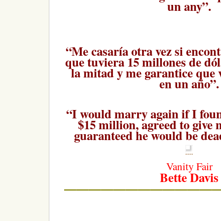
un any”.
“Me casaría otra vez si enco
que tuviera 15 millones de dó
la mitad y me garantice que 
en un año”.
“I would marry again if I fo
$15 million, agreed to give 
guaranteed he would be dead
Vanity Fair
Bette Davis
————————————