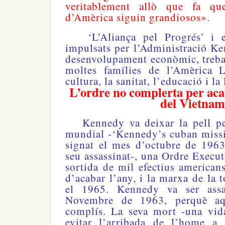
veritablement allò que fa qu
d’Amèrica siguin grandiosos».
‘L’Aliança pel Progrés’ i e
impulsats per l’Administració Ke
desenvolupament econòmic, trebal
moltes famílies de l’Amèrica L
cultura, la sanitat, l’educació i la
L’ordre no complerta per ac
del Vietna
Kennedy va deixar la pell per
mundial -‘Kennedy’s cuban missi
signat el mes d’octubre de 196
seu assassinat-, una Ordre Execut
sortida de mil efectius america
d’acabar l’any, i la marxa de la to
el 1965. Kennedy va ser assa
Novembre de 1963, perquè aq
complís. La seva mort -una vid
evitar l’arribada de l’home a