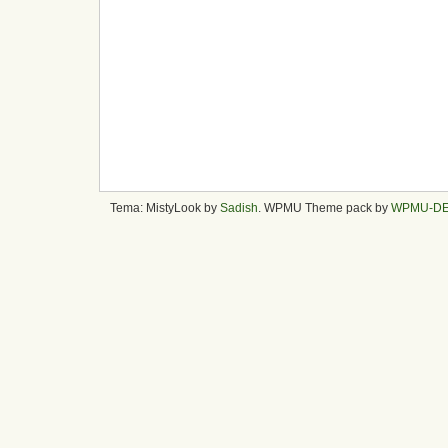
Tema: MistyLook by
Sadish
. WPMU Theme pack by
WPMU-D