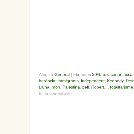
Afegit a
General
| Etiquetes
90%
,
arraconar
,
assas
herència
,
immigrants
,
independent
,
Kennedy
,
l'es
Lluna
,
món
,
Palestina
,
pell
,
Robert...
,
totalitarisme
hi ha comentaris