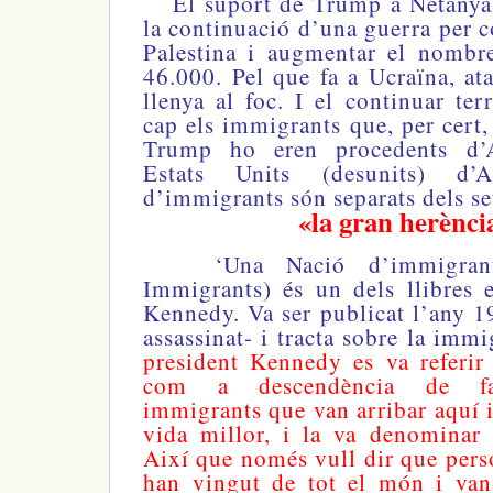
El suport de Trump a Netanyahu
la continuació d’una guerra per c
Palestina i augmentar el nombr
46.000. Pel que fa a Ucraïna, at
llenya al foc. I el continuar ter
cap els immigrants que, per cert,
Trump ho eren procedents d’A
Estats Units (desunits) d’A
d’immigrants són separats dels se
«la gran herènci
‘Una Nació d’immigrants
Immigrants) és un dels llibres e
Kennedy. Va ser publicat l’any 1
assassinat- i tracta sobre la im
president Kennedy es va referir 
com a descendència de fam
immigrants que van arribar aquí 
vida millor, i la va denominar 
Així que només vull dir que per
han vingut de tot el món i van