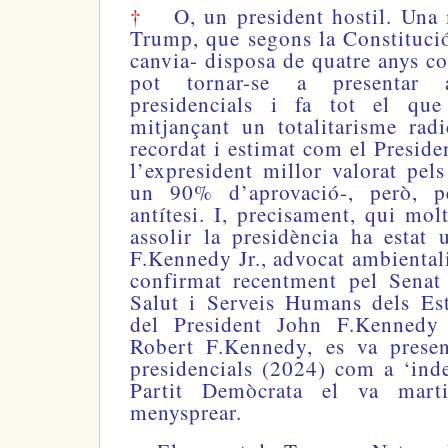
†
O, un president hostil. Una 
Trump, que segons la Constituci
canvia- disposa de quatre anys co
pot tornar-se a presentar 
presidencials i fa tot el qu
mitjançant un totalitarisme radi
recordat i estimat com el Presid
l’expresident millor valorat pel
un 90% d’aprovació-, però, p
antítesi. I, precisament, qui mo
assolir la presidència ha estat
F.Kennedy Jr., advocat ambientalis
confirmat recentment pel Senat
Salut i Serveis Humans dels Est
del President John F.Kennedy 
Robert F.Kennedy, es va presen
presidencials (2024) com a ‘ind
Partit Demòcrata el va martir
menysprear.