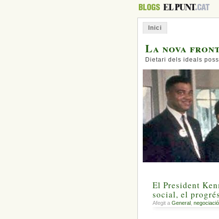
Inici
La nova fron
Dietari dels ideals poss
El President Kenn
social, el progrés
Afegit a
General
,
negociació