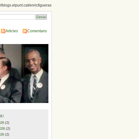
://blogs.elpunt.cat/enricfigueras
Articles
Comentaris
iu
026
(2)
026
(2)
026
(2)