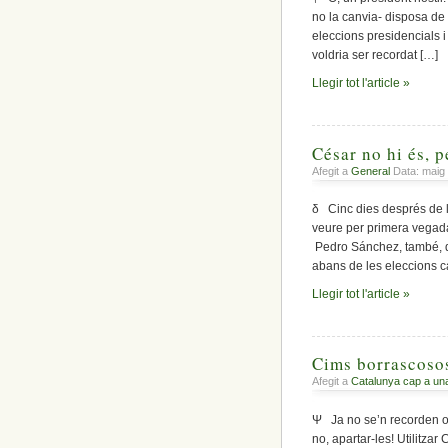
no la canvia- disposa de 
eleccions presidencials i 
voldria ser recordat […]
Llegir tot l'article »
César no hi és, p
Afegit a
General
Data: maig
δ Cinc dies després de l
veure per primera vegada a
Pedro Sánchez, també, des
abans de les eleccions c
Llegir tot l'article »
Cims borrascosos
Afegit a
Catalunya cap a un
Ψ Ja no se’n recorden o 
no, apartar-les! Utilitz