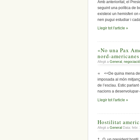
Amb anterioritat, el Pres
seguint una política de 
existeixi un hemisferi on
nen pugui estudiar i cada
Llegir tot l'article »
«No una Pax Ame
nord-americane
Afegit a
General
,
negociació
∝ <<De quina mena de 
imposada al món mitjança
de l’esclau. Estic parlan
nacions a desenvolupar-
Llegir tot l'article »
Hostilitat ameri
Afegit a
General
Data: febr.
† O, un president hostil.