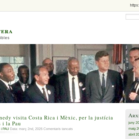
https
tera
ibles
Arx
edy visita Costa Rica i Mèxic, per la justícia
 i la Pau
juny 2
maig 2
a
 i PAU
Data: març 2nd, 2026
Comentaris tancats
El
abril 2