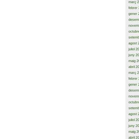
març 
febrer
gener 
desem
novem
octubr
setemb
agost 
juliol 
juny 2
maig 2
abril 2
març 
febrer
gener 
desem
novem
octubr
setemb
agost 
juliol 
juny 2
maig 2
abril 2