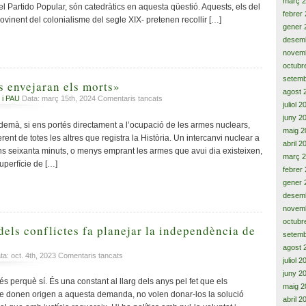
cauen
març 
del Partido Popular, són catedràtics en aquesta qüestió. Aquests, els del
llampecs
febrer
provinent del colonialisme del segle XIX- pretenen recollir […]
que
gener 
ceguen
desem
la
novem
visió
octubr
setemb
s envejaran els morts»
agost 
a
 i PAU
Data: març 15th, 2024
Comentaris tancats
juliol 
«Els
juny 2
supervivents
emà, si ens portés directament a l’ocupació de les armes nuclears,
maig 2
envejaran
rent de totes les altres que registra la Història. Un intercanvi nuclear a
abril 2
els
s seixanta minuts, o menys emprant les armes que avui dia existeixen,
morts»
març 
uperfície de […]
febrer
gener 
desem
novem
octubr
dels conflictes fa planejar la independència de
setemb
agost 
a
a: oct. 4th, 2023
Comentaris tancats
juliol 
La
juny 2
no
 perquè sí. És una constant al llarg dels anys pel fet que els
maig 2
superació
ue donen origen a aquesta demanda, no volen donar-los la solució
abril 2
dels