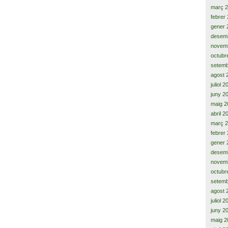
març 
febrer
gener 
desem
novem
octubr
setemb
agost 
juliol 
juny 2
maig 2
abril 2
març 
febrer
gener 
desem
novem
octubr
setemb
agost 
juliol 
juny 2
maig 2