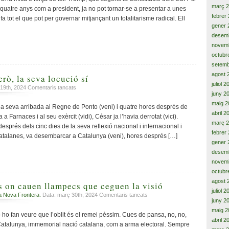
març 
quatre anys com a president, ja no pot tornar-se a presentar a unes
febrer
fa tot el que pot per governar mitjançant un totalitarisme radical. Ell
gener 
desem
novem
octubr
setemb
agost 
erò, la seva locució sí
juliol 
a
 19th, 2024
Comentaris tancats
juny 2
César
maig 2
no
a seva arribada al Regne de Ponto (veni) i quatre hores després de
hi
abril 2
 Farnaces i al seu exèrcit (vidi), César ja l’havia derrotat (vici).
és,
març 
prés dels cinc dies de la seva reflexió nacional i internacional i
però,
febrer
atalanes, va desembarcar a Catalunya (veni), hores després […]
la
gener 
seva
desem
locució
novem
sí
octubr
agost 
 on cauen llampecs que ceguen la visió
juliol 
a
a Nova Frontera.
Data: març 30th, 2024
Comentaris tancats
juny 2
Cims
maig 2
borrascosos
ho fan veure que l’oblit és el remei pèssim. Cues de pansa, no, no,
abril 2
on
ar Catalunya, immemorial nació catalana, com a arma electoral. Sempre