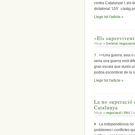
contra Catalunya! I, els 
dictatorial ‘155’ -càstig 
Llegir tot l'article »
«Els supervivent
Afegit a
General
,
negociació
ℑ <<Una guerra, avui o d
seria una guerra molt dife
gran escala que durés un
podria escombrar de la s
Llegir tot l'article »
La no superació 
Catalunya
Afegit a
negociació i PAU
Dat
¥ La independència no és
problemes i conflictes q