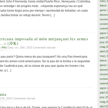
President
març 
ident John F.Kennedy, havia visitat Puerto Rico, Veneçuela i Colòmbia,
Kennedy
febrer
bon veïnatge i de progrés mutu. «Aquesta esperança rau en què
visita
gener 
 cada home tingui prou per menjar i oportunitat de treballar; on cada
Costa
desem
 família trobar un refugi decent. Tenim […]
Rica
novem
i
octubr
Mèxic,
setemb
per
la
agost 
justícia
ricana imposada al món mitjançant les armes
juliol 
social,
s…» (JFK)
juny 2
el
maig 2
a
 i PAU
Data: oct. 25th, 2025
Comentaris tancats
progrés
«No
abril 2
i
una
març 
pau parlo? Quina mena de pau busquem? No una Pax Americana
la
Pax
febrer
nt les armes nord-americanes. No la pau de la tomba o la seguretat
Pau
Americana
gener 
t de l’autèntica pau, de la classe de pau que ajuda els homes i les
imposada
desem
se, a […]
al
novem
món
octubr
mitjançant
setemb
les
agost 
armes
nord-
juliol 
cana
americanes…»
juny 2
a
 17th, 2025
Comentaris tancats
(JFK)
maig 2
Hostilitat
americana
abril 2
 Una mica o força de tot. Trump, que segons la Constitució dels EUA -si