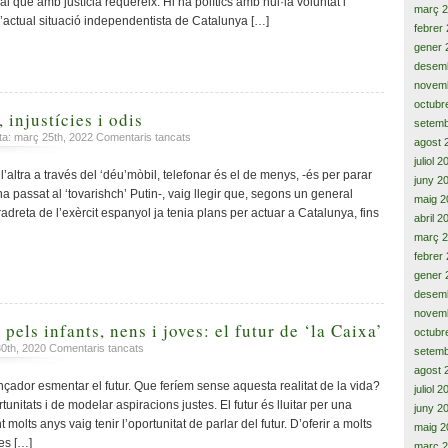
al que amb justícia requereix. Hi ha polítics amb nul·la voluntat i
març 
conflictes
l’actual situació independentista de Catalunya […]
fa
febrer
planejar
gener 
la
desem
independència
novem
de
octubr
Catalunya
 injustícies i odis
setemb
a
ata: març 25th, 2022
Comentaris tancats
agost 
Vides
juliol 
paral.leles,
l’altra a través del ‘déu’mòbil, telefonar és el de menys, -és per parar
juny 2
injustícies
 ha passat al ‘tovarishch’ Putin-, vaig llegir que, segons un general
maig 2
i
ltradreta de l’exèrcit espanyol ja tenia plans per actuar a Catalunya, fins
abril 2
odis
març 
febrer
gener 
desem
novem
 pels infants, nens i joves: el futur de ‘la Caixa’
octubr
a
30th, 2020
Comentaris tancats
setemb
La
agost 
Llibreta
çador esmentar el futur. Que feríem sense aquesta realitat de la vida?
juliol 
Futur
rtunitats i de modelar aspiracions justes. El futur és lluitar per una
juny 2
pels
olts anys vaig tenir l’oportunitat de parlar del futur. D’oferir a molts
maig 2
infants,
ves […]
març 