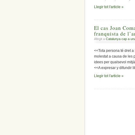
Llegir tot l'article »
El cas Joan Coma
franquista de l’
Afegit a
Catalunya cap a un
<<Tota persona té dret a l
molestat a causa de les pr
idees per qualsevol mitj
<<A expresar y difundir l
Llegir tot l'article »