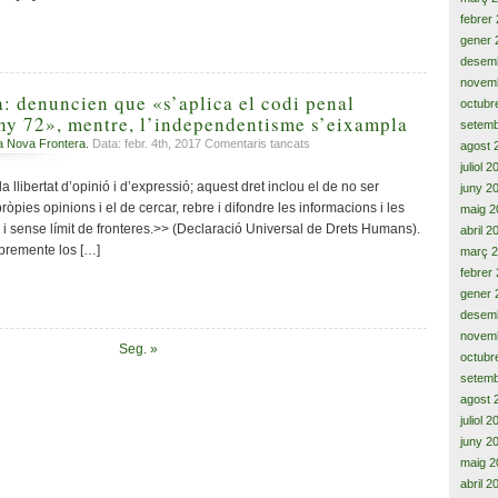
nens
febrer
i
joves:
gener 
el
desem
futur
novem
de
: denuncien que «s’aplica el codi penal
octubr
‘la
any 72», mentre, l’independentisme s’eixampla
setemb
Caixa’
a
a Nova Frontera.
Data: febr. 4th, 2017
Comentaris tancats
agost 
El
juliol 
cas
a llibertat d’opinió i d’expressió; aquest dret inclou el de no ser
juny 2
Joan
òpies opinions i el de cercar, rebre i difondre les informacions i les
maig 2
Coma:
à i sense límit de fronteres.>> (Declaració Universal de Drets Humans).
abril 2
denuncien
ibremente los […]
març 
que
febrer
«s’aplica
gener 
el
codi
desem
penal
novem
Seg. »
franquista
octubr
de
setemb
l’any
agost 
72»,
juliol 
mentre,
juny 2
l’independentisme
maig 2
s’eixampla
abril 2