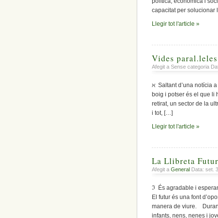
política, econòmica i soci
capacitat per solucionar 
Llegir tot l'article »
Vides paral.leles,
Afegit a Sense categoria D
ℵ Saltant d’una notícia a 
boig i potser és el que li
retirat, un sector de la u
i tot, […]
Llegir tot l'article »
La Llibreta Futur
Afegit a
General
Data: set. 
ℑ És agradable i esperan
El futur és una font d’opo
manera de viure. Durant m
infants, nens, nenes i jo