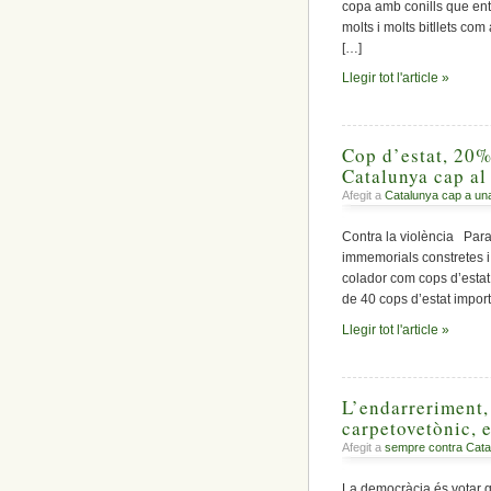
copa amb conills que entr
molts i molts bitllets c
[…]
Llegir tot l'article »
Cop d’estat, 20% 
Catalunya cap al
Afegit a
Catalunya cap a un
Contra la violència Para
immemorials constretes i
colador com cops d’estat,
de 40 cops d’estat import
Llegir tot l'article »
L’endarreriment,
carpetovetònic, 
Afegit a
sempre contra Cata
La democràcia és votar 