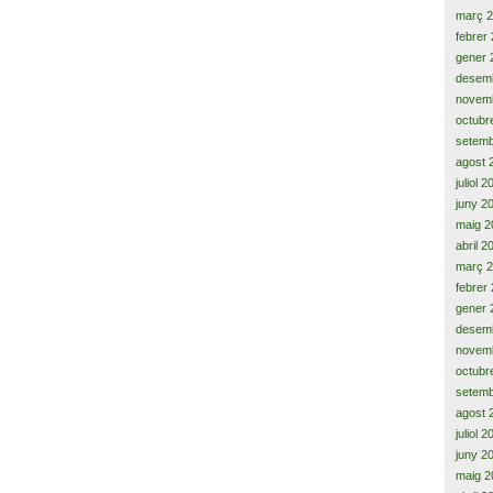
març 
febrer
gener 
desem
novem
octubr
setemb
agost 
juliol 
juny 2
maig 2
abril 2
març 
febrer
gener 
desem
novem
octubr
setemb
agost 
juliol 
juny 2
maig 2