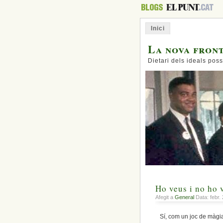
Inici
La nova fron
Dietari dels ideals poss
Ho veus i no ho 
Afegit a
General
Data: febr.
Sí, com un joc de màgia.