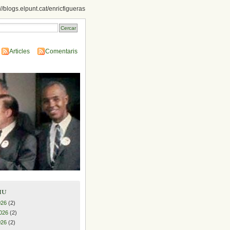
://blogs.elpunt.cat/enricfigueras
Articles
Comentaris
iu
026
(2)
026
(2)
026
(2)