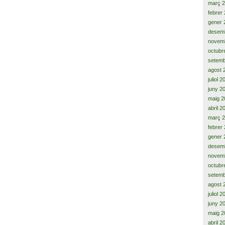
març 
febrer
gener 
desem
novem
octubr
setemb
agost 
juliol 
juny 2
maig 2
abril 2
març 
febrer
gener 
desem
novem
octubr
setemb
agost 
juliol 
juny 2
maig 2
abril 2