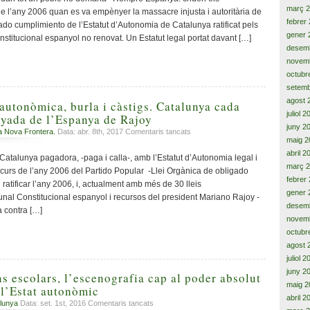
i
març 
e l’any 2006 quan es va empènyer la massacre injusta i autoritària de
el
febrer
ado cumplimiento de l’Estatut d’Autonomia de Catalunya ratificat pels
fracàs
gener 
nstitucional espanyol no renovat. Un Estatut legal portat davant […]
de
desem
l’immobilisme
novem
carpetovetònic,
octubr
empenyen
setemb
cap
agost 
el
 autonòmica, burla i càstigs. Catalunya cada
referèndum
juliol 
yada de l’Espanya de Rajoy
juny 2
a
a Nova Frontera.
Data: abr. 8th, 2017
Comentaris tancats
maig 2
Injustícia
abril 2
social
Catalunya pagadora, -paga i calla-, amb l’Estatut d’Autonomia legal i
autonòmica,
març 
ecurs de l’any 2006 del Partido Popular -Llei Orgànica de obligado
burla
febrer
ratificar l’any 2006, i, actualment amb més de 30 lleis
i
gener 
al Constitucional espanyol i recursos del president Mariano Rajoy -
càstigs.
desem
a contra […]
Catalunya
novem
cada
octubr
vegada
agost 
més
juliol 
allunyada
juny 2
de
s escolars, l’escenografia cap al poder absolut
l’Espanya
maig 2
 l’Estat autonòmic
de
abril 2
a
lunya
Data: set. 1st, 2016
Comentaris tancats
Rajoy