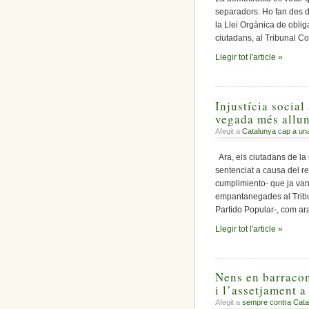
separadors. Ho fan des d
la Llei Orgànica de oblig
ciutadans, al Tribunal Co
Llegir tot l'article »
Injustícia social
vegada més allun
Afegit a
Catalunya cap a un
Ara, els ciutadans de la 
sentenciat a causa del r
cumplimiento- que ja van 
empantanegades al Tribun
Partido Popular-, com ar
Llegir tot l'article »
Nens en barracon
i l’assetjament a
Afegit a
sempre contra Cata