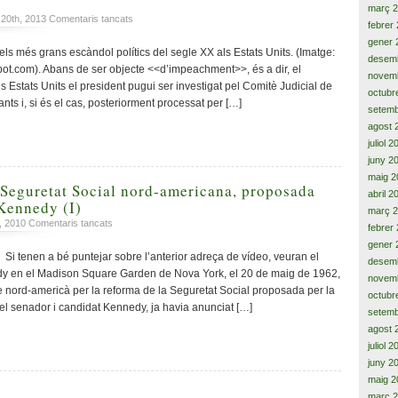
març 
la
a
. 20th, 2013
Comentaris tancats
febrer
unió
Els
de
gener 
22
ls més grans escàndol polítics del segle XX als Estats Units. (Imatge:
l’escola
desem
actes
pot.com). Abans de ser objecte <<d’impeachment>>, és a dir, el
catalana
novem
corruptes
 Estats Units el president pugui ser investigat pel Comitè Judicial de
octubr
i
s i, si és el cas, posteriorment processat per […]
polítics
setemb
del
agost 
Watergate
juliol 
i
juny 2
la
maig 2
dimissió
 Seguretat Social nord-americana, proposada
abril 2
de
 Kennedy (I)
març 
Nixon
a
h, 2010
Comentaris tancats
febrer
La
gener 
reforma
tenen a bé puntejar sobre l’anterior adreça de vídeo, veuran el
desem
de
dy en el Madison Square Garden de Nova York, el 20 de maig de 1962,
novem
la
 nord-americà per la reforma de la Seguretat Social proposada per la
octubr
Seguretat
 el senador i candidat Kennedy, ja havia anunciat […]
setemb
Social
nord-
agost 
americana,
juliol 
proposada
juny 2
per
maig 2
el
març 