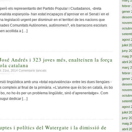
març 
Nens
febrer
en
 però els representants del Partido Popular i Ciudadanos, -dreta
gener 
barracons
cionalista espanyola- han estat incapaços d’aprovar en el Senat i en el
escolars,
desem
a legislació urgent per disminuir en el territori de les nacions que
l’escenografia
novem
ades Comunitats Autònomes, autònomes?, els barracons escolars
cap
octubr
nen acollida a […]
al
setemb
poder
agost 
absolut
juliol 
i
juny 2
l’assetjament
maig 2
a
osé Andrés i 323 joves més, enalteixen la força
abril 2
l’Estat
cola catalana
autonòmic
març 
a
l. 21st, 2014
Comentaris tancats
febrer
Domingo,
gener 
Koch,
sió lingüística amb una «total equivalència» entre les dues llengües -
desem
José
 es compleix al final de la primària. «L’alumne que és bo en català, és bo
novem
Andrés
s bo, no ho és per un problema lingüístic, sinó d’aprenentatge». Com
i
octubr
 pugui dedicar […]
323
setemb
joves
agost 
més,
juliol 
enalteixen
juny 2
la
maig 2
força
uptes i polítics del Watergate i la dimissió de
abril 2
i