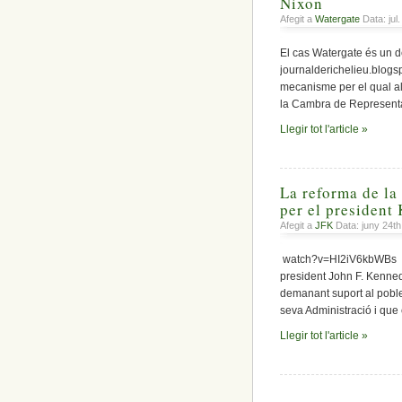
Nixon
Afegit a
Watergate
Data: jul
El cas Watergate és un de
journalderichelieu.blogs
mecanisme per el qual als
la Cambra de Representant
Llegir tot l'article »
La reforma de la
per el president
Afegit a
JFK
Data: juny 24t
watch?v=HI2iV6kbWBs Si 
president John F. Kenne
demanant suport al poble
seva Administració i que
Llegir tot l'article »