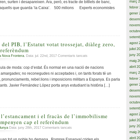
març 
en, surten i desapareixen. Ara, però, es tracte de bitllets de banc,
no
febrer
om aquells que guarda ‘la Caixa’. 500 milions Experts economistes
ho
gener 
veus
desem
novem
octubr
setemb
del PIB, l’Estatut votat trossejat, diàleg zero,
agost 
 referèndum
juliol 
juny 2
a
a Nova Frontera.
Data: jul. 22nd, 2017
Comentaris tancats
Cop
maig 2
d’estat,
abril 2
ula de moda: cop d’estat. És normal en una nació de nacions
20%
març 
 amargades; no reconegudes ni acceptades i, on tants forats té un
del
febrer
 pronunciaments, rebel.lions i imposicions militars a Espanya. Es parla
PIB,
gener 
ants. Javier Fernández López porta anys estudiant la història […]
l’Estatut
desem
votat
novem
trossejat,
octubr
diàleg
setemb
zero,
Catalunya
agost 
 l’estancament i el fracàs de l’immobilisme
cap
juliol 
empenyen cap el referèndum
al
juny 2
a
lunya
Data: juny 28th, 2017
Comentaris tancats
referèndum
maig 2
L’endarreriment,
l’estancament
abril 2
quan tot un poble ho demana Rompre Espanya! criden els