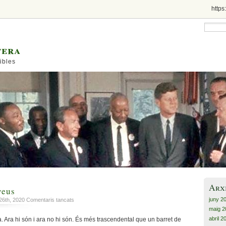
https
tera
ibles
Arx
veus
juny 2
a
 26th, 2020
Comentaris tancats
Ho
maig 2
veus
abril 2
 Ara hi són i ara no hi són. És més trascendental que un barret de
i