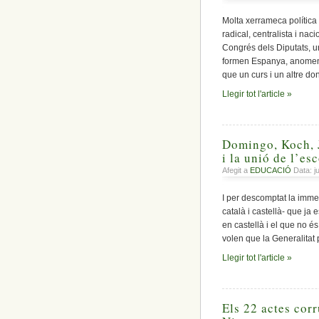
Molta xerrameca política
radical, centralista i na
Congrés dels Diputats, un
formen Espanya, anomen
que un curs i un altre do
Llegir tot l'article »
Domingo, Koch, J
i la unió de l’es
Afegit a
EDUCACIÓ
Data: ju
I per descomptat la immer
català i castellà- que ja
en castellà i el que no é
volen que la Generalitat
Llegir tot l'article »
Els 22 actes corr