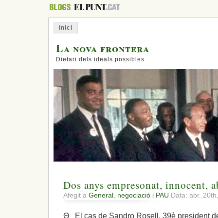
Inici
La nova frontera
Dietari dels ideals possibles
Dos anys empresonat, innocent, ab
Afegit a
General
,
negociació i PAU
Data: abr. 20t
Θ El cas de Sandro Rosell, 39è president de