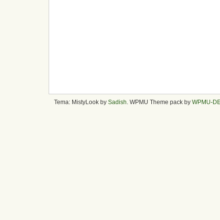
Tema: MistyLook by
Sadish
. WPMU Theme pack by
WPMU-D