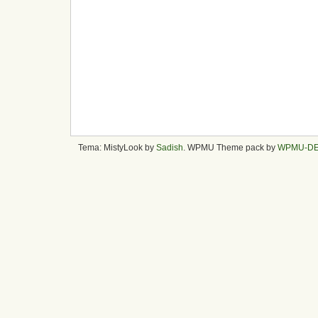
Tema: MistyLook by
Sadish
. WPMU Theme pack by
WPMU-D