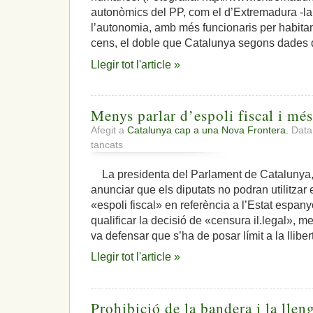
autonòmics del PP, com el d’Extremadura -la 
l’autonomia, amb més funcionaris per habitan
cens, el doble que Catalunya segons dades 
Llegir tot l'article »
Menys parlar d’espoli fiscal i mé
Afegit a
Catalunya cap a una Nova Frontera.
Data:
a
tancats
Menys
parlar
La presidenta del Parlament de Catalunya, 
d’espoli
anunciar que els diputats no podran utilitza
fiscal
i
«espoli fiscal» en referència a l’Estat espany
més
qualificar la decisió de «censura il.legal», m
d’independència
va defensar que s’ha de posar límit a la lliber
Llegir tot l'article »
Prohibició de la bandera i la lle