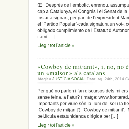
Œ Després de l’embolic, enrenou, assumpte
cap a Catalunya, el Congrés i el Senat de la 
instar a signar-, per part de l’expresident Ma
el ‘Partido Popular’-cada signatura un vot-, c
obligado cumplimiento de l’Estatut d’Autono
camí […]
Llegir tot l'article »
«Cowboy de mitjanit», i, no, no 
un «malson» als catalans
Afegit a
JUSTÍCIA SOCIAL
Data: ag. 24th, 2014
C
Per què no parlen i fan discursos dels milers 
sense feina, a l’atur? (Imatge: www.fronte
importants per viure són la llum del sol i la ll
‘Cowboy de mitjanit’). ‘Cowboy de mitjanit’,
pel.lícula estatunidenca dirigida per […]
Llegir tot l'article »