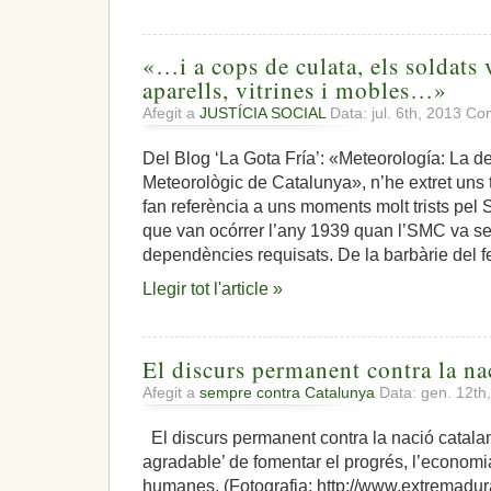
«…i a cops de culata, els soldats v
aparells, vitrines i mobles…»
Afegit a
JUSTÍCIA SOCIAL
Data: jul. 6th, 2013
Com
Del Blog ‘La Gota Fría’: «Meteorología: La de
Meteorològic de Catalunya», n’he extret uns t
fan referència a uns moments molt trists pel 
que van ocórrer l’any 1939 quan l’SMC va ser 
dependències requisats. De la barbàrie del f
Llegir tot l'article »
El discurs permanent contra la na
Afegit a
sempre contra Catalunya
Data: gen. 12th
El discurs permanent contra la nació catala
agradable’ de fomentar el progrés, l’economia,
humanes. (Fotografia: http://www.extremad