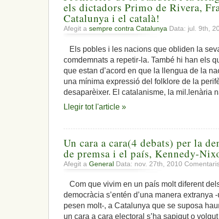
els dictadors Primo de Rivera, Fr
Catalunya i el català!
Afegit a
sempre contra Catalunya
Data: jul. 9th, 
Els pobles i les nacions que obliden la seva
comdemnats a repetir-la. També hi han els q
que estan d’acord en que la llengua de la na
una mínima expressió del folklore de la perifèri
desaparèixer. El catalanisme, la mil.lenària n
Llegir tot l'article »
Un cara a cara(4 debats) per la dem
de premsa i el país, Kennedy-Nix
Afegit a
General
Data: nov. 27th, 2010
Comentaris
Com que vivim en un país molt diferent dels E
democràcia s’entén d’una manera extranya -un
pesen molt-, a Catalunya que se suposa hau
un cara a cara electoral s’ha sapigut o volgut