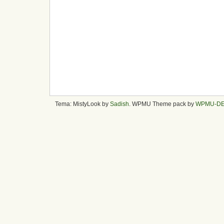
Tema: MistyLook by
Sadish
. WPMU Theme pack by
WPMU-D