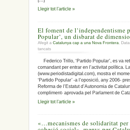
Llegir tot l'article »
El foment de l’independentisme pe
Popular’, un disbarat de dimensio
Afegit a
Catalunya cap a una Nova Frontera.
Data:
a
tancats
El
foment
Federico Trillo, ‘Partido Popular’, es va ret
de
comandant per entrar en l’activitat política. La
l’independentisme
per
(www.periodistadigital.com), mostra el mome
part
‘Partido Popular’ -a l’oposició, any 2006- pre
del
Reforma de l’Estatut d’Autonomia de Catalun
‘Partido
compliment- aprovada pel Parlament de Catalu
Popular’,
un
Llegir tot l'article »
disbarat
de
dimensions
colossals
«…mecanismes de solidaritat per 
cohesió social», menys per Catalu