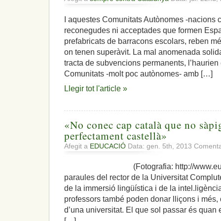
I aquestes Comunitats Autònomes -nacions c
reconegudes ni acceptades que formen Espa
prefabricats de barracons escolars, reben mé
on tenen superàvit. La mal anomenada solidari
tracta de subvencions permanents, l’haurien 
Comunitats -molt poc autònomes- amb […]
Llegir tot l'article »
«No conec cap català que no sàpig
perfectament castellà»
Afegit a
EDUCACIÓ
Data: gen. 5th, 2013
Comentar
(Fotografia: http://www.europ
paraules del rector de la Universitat Compl
de la immersió lingüística i de la intel.ligènci
professors també poden donar lliçons i més, 
d’una universitat. El que sol passar és quan e
[…]