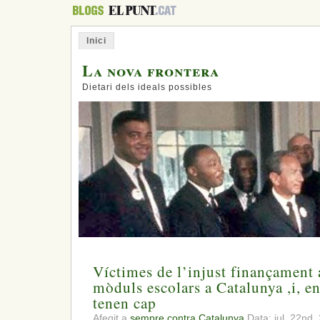
Inici
La nova frontera
Dietari dels ideals possibles
Víctimes de l’injust finançament
mòduls escolars a Catalunya ,i, e
tenen cap
Afegit a
sempre contra Catalunya
Data: jul. 22nd