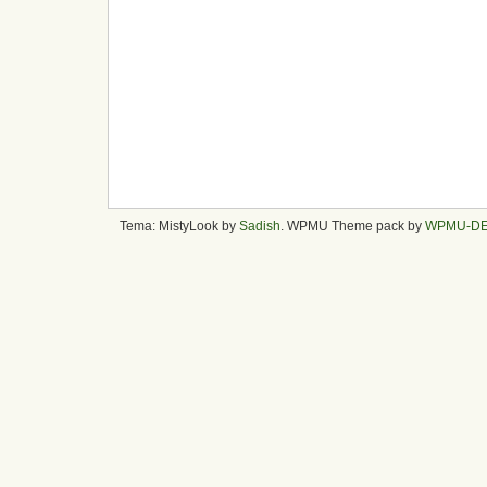
Tema: MistyLook by
Sadish
. WPMU Theme pack by
WPMU-D