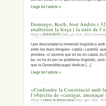
canvi
necessari
Llegir tot l'article »
i
urgent
Domingo, Koch, José Andrés i 32
enalteixen la força i la unió de l’
Afegit a
EDUCACIÓ
Data: jul. 21st, 2014
Comentar
I per descomptat la immersió lingüística amb
entre les dues llengües -català i castellà- que
primària. «L’alumne que és bo en català, és b
bo, no ho és per un problema lingüístic, sin
que la Generalitat pugui dedicar […]
Llegir tot l'article »
«Confondre la Constitució amb l
l’objectiu de «castigar, amenaçar 
Afegit a
salvar la democràcia
Data: gen. 26th, 20