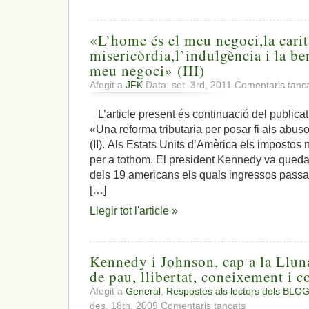
«L’home és el meu negoci,la carit
misericòrdia,l’indulgència i la be
meu negoci» (III)
Afegit a
JFK
Data: set. 3rd, 2011
Comentaris tanc
L’article present és continuació del publicat 
«Una reforma tributaria per posar fi als abus
(II). Als Estats Units d’Amèrica els impostos 
per a tothom. El president Kennedy va queda
dels 19 americans els quals ingressos passa
[…]
Llegir tot l'article »
Kennedy i Johnson, cap a la Llun
de pau, llibertat, coneixement i 
Afegit a
General
,
Respostes als lectors dels BLOG
a
des. 18th, 2009
Comentaris tancats