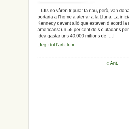
Kennedy
i
Ells no vàren tripular la nau, però, van dona
Johnson,
portaria a l’home a aterrar a la Lluna. La inici
cap
a
Kennedy davant allò que estaven d’acord la 
la
americans: un 58 per cent dels ciutadans p
Lluna:
idea gastar uns 40.000 milions de […]
«Per
una
Llegir tot l'article »
bandera
de
pau,
llibertat,
« Ant.
coneixement
i
comprensió.»
(IV)