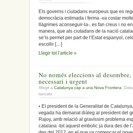
«Si
els
Els governs i ciutadans europeus que es re
catalans
democràcia estimada i ferma -va costar molte
escullen
un
llàgrimes aconseguir-la-, es fan creus i no 
govern
manera, que als ciutadans de la nació catala
diferent,
se’ls permet per part de l’Estat espanyol, ce
els
escollir […]
governs
europeus
Llegir tot l'article »
hauran
de
reaccionar»
No només eleccions al desembre, 
necessari i urgent
Afegit a
Catalunya cap a una Nova Frontera.
Data:
a
tancats
No
només
• El president de la Generalitat de Catalunya
eleccions
vegada ha demanat diàleg al president del 
al
desembre,
Rajoy, amb relació al gravíssim problema es
esperança
catalana -tot aquest embolic ja dura des de l
d’un
des del 2012, en el que va començar el gove