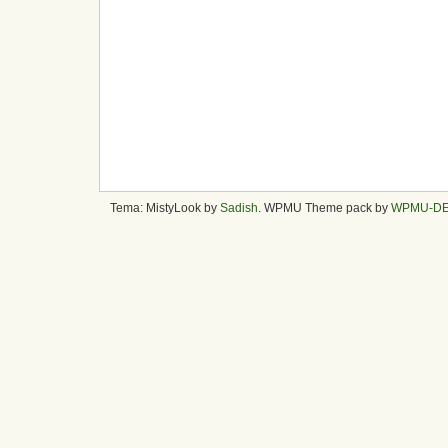
Tema: MistyLook by
Sadish
. WPMU Theme pack by
WPMU-D