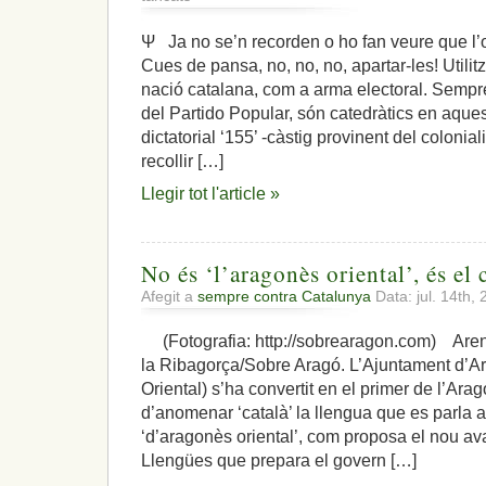
Cims
borrascosos
Ψ Ja no se’n recorden o ho fan veure que l’o
on
Cues de pansa, no, no, no, apartar-les! Utili
cauen
llampecs
nació catalana, com a arma electoral. Sempre
que
del Partido Popular, són catedràtics en aques
ceguen
dictatorial ‘155’ -càstig provinent del coloni
la
recollir […]
visió
Llegir tot l'article »
No és ‘l’aragonès oriental’, és el c
Afegit a
sempre contra Catalunya
Data: jul. 14th,
(Fotografia: http://sobrearagon.com) Are
la Ribagorça/Sobre Aragó. L’Ajuntament d’
Oriental) s’ha convertit en el primer de l’Arag
d’anomenar ‘català’ la llengua que es parla a
‘d’aragonès oriental’, com proposa el nou ava
Llengües que prepara el govern […]