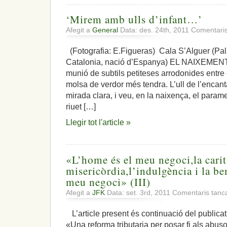
‘Mirem amb ulls d’infant…’
Afegit a
General
Data: des. 24th, 2011
Comentaris
(Fotografia: E.Figueras) Cala S’Alguer (Pa
Catalonia, nació d’Espanya) EL NAIXEMENT
munió de subtils petiteses arrodonides entre e
molsa de verdor més tendra. L’ull de l’encant
mirada clara, i veu, en la naixença, el parame
riuet […]
Llegir tot l'article »
«L’home és el meu negoci,la carit
misericòrdia,l’indulgència i la be
meu negoci» (III)
Afegit a
JFK
Data: set. 3rd, 2011
Comentaris tanc
L’article present és continuació del publicat 
«Una reforma tributaria per posar fi als abus