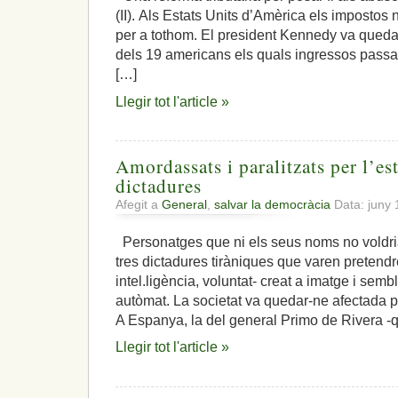
(II). Als Estats Units d’Amèrica els impostos 
per a tothom. El president Kennedy va queda
dels 19 americans els quals ingressos passa
[…]
Llegir tot l'article »
Amordassats i paralitzats per l’es
dictadures
Afegit a
General
,
salvar la democràcia
Data: juny 
Personatges que ni els seus noms no voldria
tres dictadures tiràniques que varen pretendre 
intel.ligència, voluntat- creat a imatge i semb
autòmat. La societat va quedar-ne afectada p
A Espanya, la del general Primo de Rivera -q
Llegir tot l'article »