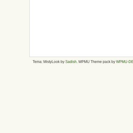
Tema: MistyLook by
Sadish
. WPMU Theme pack by
WPMU-D