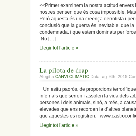
<<Primer examinem la nostra actitud envers 
nostres pensen que és cosa impossible. Mass
Però aquesta és una creença derrotista i peri
conclusió que la guerra és inevitable, que la
condemnada, i que estem dominats per force
No […]
Llegir tot l'article »
La pilota de drap
Afegit a
CANVI CLIMÀTIC
Data: ag. 6th, 2019
Com
Un estiu paorós, de proporcions terrorífiqu
infernals que serren i assolen la vida dels ar
persones i dels animals, sinó, a més, a caus
elevades que ens recorden la d’altres plane
que aquestes es registren. www.castroconfi
Llegir tot l'article »