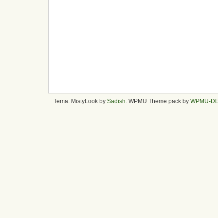
Tema: MistyLook by
Sadish
. WPMU Theme pack by
WPMU-D