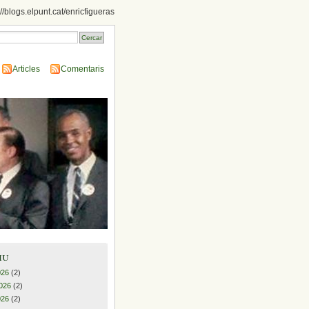
://blogs.elpunt.cat/enricfigueras
Articles
Comentaris
iu
026
(2)
026
(2)
026
(2)