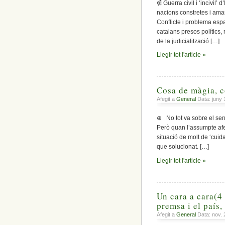
∉ Guerra civil i ‘incivil
nacions constretes i ama
Conflicte i problema es
catalans presos polítics,
de la judicialització […]
Llegir tot l'article »
Cosa de màgia, c
Afegit a
General
Data: juny 
⊕ No tot va sobre el seny
Però quan l’assumpte afe
situació de molt de ‘cui
que solucionat. […]
Llegir tot l'article »
Un cara a cara(4 
premsa i el país
Afegit a
General
Data: nov. 