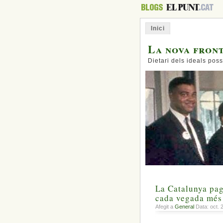
Inici
La nova fron
Dietari dels ideals poss
La Catalunya pag
cada vegada més
Afegit a
General
Data: oct. 