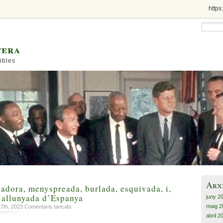
https
tera
ibles
Arx
adora, menyspreada, burlada, esquivada, i,
 allunyada d’Espanya
juny 2
maig 2
a
27th, 2023
Comentaris tancats
La
abril 2