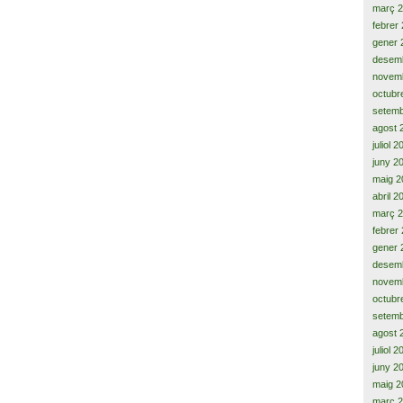
març 
febrer
gener 
desem
novem
octubr
setemb
agost 
juliol 
juny 2
maig 2
abril 2
març 
febrer
gener 
desem
novem
octubr
setemb
agost 
juliol 
juny 2
maig 2
març 