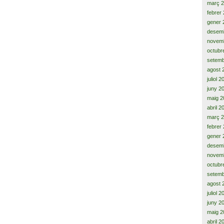
març 
febrer
gener 
desem
novem
octubr
setemb
agost 
juliol 
juny 2
maig 2
abril 2
març 
febrer
gener 
desem
novem
octubr
setemb
agost 
juliol 
juny 2
maig 2
abril 2