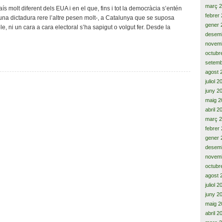
cara
març 
molt diferent dels EUA i en el que, fins i tot la democràcia s’entén
a
febrer
na dictadura rere l’altre pesen molt-, a Catalunya que se suposa
cara(4
gener 
 ni un cara a cara electoral s’ha sapigut o volgut fer. Desde la
debats)
desem
per
novem
la
octubr
democràcia,
setemb
la
agost 
llibertat
juliol 
de
premsa
juny 2
i
maig 2
el
abril 2
país,
març 
Kennedy-
febrer
Nixon
gener 
desem
novem
octubr
agost 
juliol 
juny 2
maig 2
abril 2