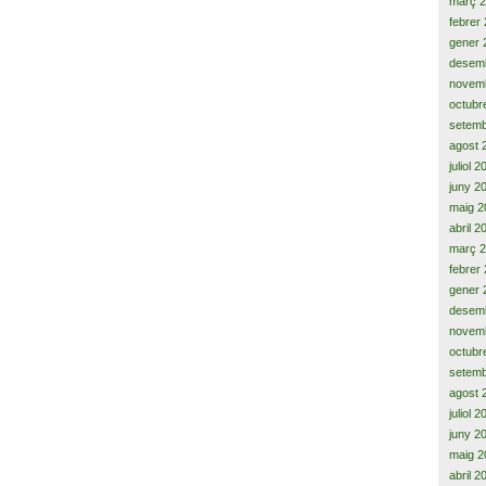
març 
febrer
gener 
desem
novem
octubr
setemb
agost 
juliol 
juny 2
maig 2
abril 2
març 
febrer
gener 
desem
novem
octubr
setemb
agost 
juliol 
juny 2
maig 2
abril 2