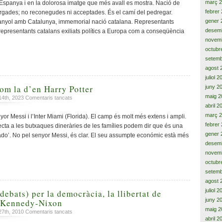
Catalunya
març 
’ d’Espanya i en la dolorosa imatge que més avall es mostra. Nació de
pagadora,
febrer
rgades; no reconegudes ni acceptades. És el camí del pedregar.
menyspreada,
gener 
panyol amb Catalunya, immemorial nació catalana. Representants
burlada,
desem
 representants catalans exiliats polítics a Europa com a conseqüència
esquivada,
novem
i,
octubr
cada
setemb
vegada
més
agost 
allunyada
juliol 
d’Espanya
om la d’en Harry Potter
juny 2
maig 2
a
14th, 2023
Comentaris tancats
Cosa
abril 2
de
març 
or Messi i l’Inter Miami (Florida). El camp és molt més extens i ampli.
màgia,
febrer
cta a les butxaques dineràries de les famílies podem dir que és una
com
gener 
dado’. No pel senyor Messi, és clar. El seu assumpte económic està més
la
desem
d’en
novem
Harry
octubr
Potter
setemb
agost 
juliol 
debats) per la democràcia, la llibertat de
juny 2
, Kennedy-Nixon
maig 2
a
27th, 2010
Comentaris tancats
abril 2
Un