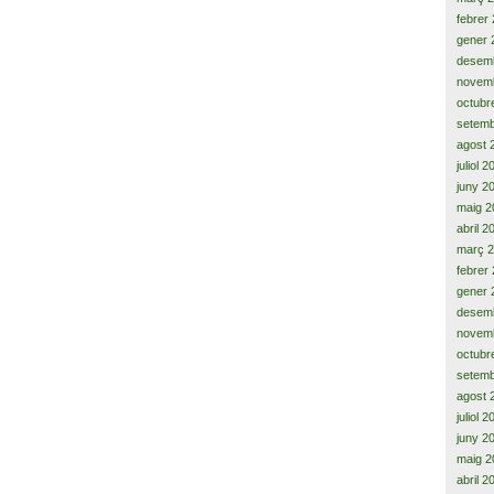
febrer
gener 
desem
novem
octubr
setemb
agost 
juliol 
juny 2
maig 2
abril 2
març 
febrer
gener 
desem
novem
octubr
setemb
agost 
juliol 
juny 2
maig 2
abril 2