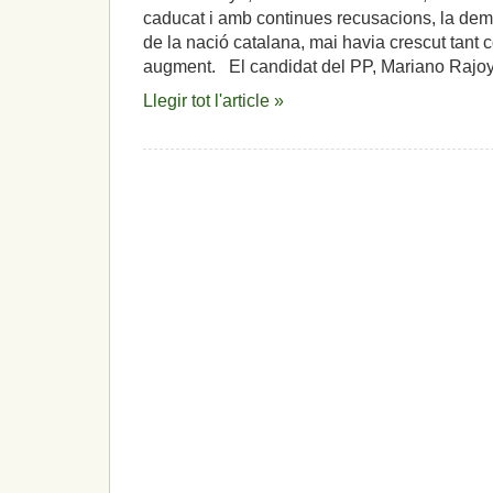
l’infern…,ho
caducat i amb continues recusacions, la de
permetrem?
de la nació catalana, mai havia crescut tant 
augment. El candidat del PP, Mariano Rajoy
Llegir tot l'article »