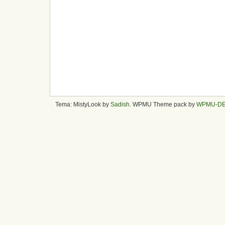
Tema: MistyLook by
Sadish
. WPMU Theme pack by
WPMU-D