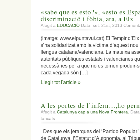
«sabe que es esto?», «esto es Esp
discriminació i fòbia, ara, a Elx
Afegit a
EDUCACIÓ
Data: set. 21st, 2013
Comenta
(Imatge: www.elpuntavui.cat) El Tempir d’Elx 
s’ha solidaritzat amb la víctima d’aquest nou 
llengua catalana/valenciana. La mateixa asso
autoritats públiques estatals i valencianes 
necessàries per a que no es tornen produir-
cada vegada són […]
Llegir tot l'article »
A les portes de l’infern…,ho per
Afegit a
Catalunya cap a una Nova Frontera.
Data:
a
tancats
A
les
Des que els jerarques del ‘Partido Popular’ v
portes
de Catalunya, l’Estatut d’Autonomia, al Trib
de