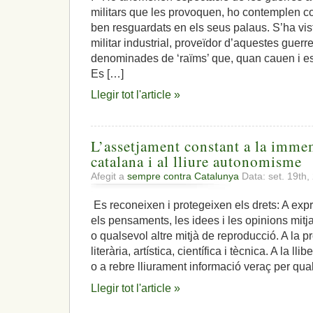
militars que les provoquen, ho contemplen com
ben resguardats en els seus palaus. S’ha vis
militar industrial, proveïdor d’aquestes guer
denominades de ‘raïms’ que, quan cauen i e
Es […]
Llegir tot l'article »
L’assetjament constant a la imme
catalana i al lliure autonomisme
Afegit a
sempre contra Catalunya
Data: set. 19th
Es reconeixen i protegeixen els drets: A expr
els pensaments, les idees i les opinions mitja
o qualsevol altre mitjà de reproducció. A la p
literària, artística, científica i tècnica. A la l
o a rebre lliurament informació veraç per qua
Llegir tot l'article »