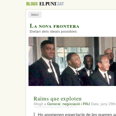
Inici
La nova frontera
Dietari dels ideals possibles
Raïms que exploten
Afegit a
General
,
negociació i PAU
Data: juny 29t
Ï Ho anomenen espectacle de les guerres ac