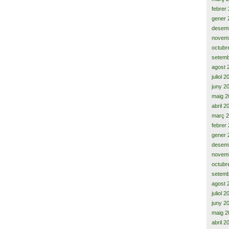
febrer
gener 
desem
novem
octubr
setemb
agost 
juliol 
juny 2
maig 2
abril 2
març 
febrer
gener 
desem
novem
octubr
setemb
agost 
juliol 
juny 2
maig 2
abril 2