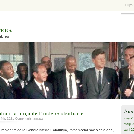
https
tera
ibles
Arx
 dia i la força de l’independentisme
juny 2
a
 4th, 2021
Comentaris tancats
El
maig 2
jutjat
abril 2
residents de la Generalitat de Catalunya, immemorial nació catalana,
de