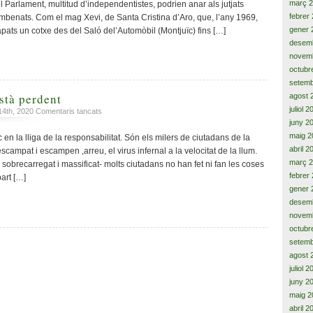
març 
 Parlament, multitud d’independentistes, podrien anar als jutjats
cada
febrer
mbenats. Com el mag Xevi, de Santa Cristina d’Aro, que, l’any 1969,
dia
gener 
apats un cotxe des del Saló del’Automòbil (Montjuïc) fins […]
i
desem
la
novem
força
octubr
de
l’independentisme
setemb
stà perdent
agost 
juliol 
a
14th, 2020
Comentaris tancats
Una
juny 2
lliga
maig 2
en la lliga de la responsabilitat. Són els milers de ciutadans de la
que
abril 2
campat i escampen ,arreu, el virus infernal a la velocitat de la llum.
s’està
març 
u sobrecarregat i massificat- molts ciutadans no han fet ni fan les coses
perdent
febrer
part […]
gener 
desem
novem
octubr
setemb
agost 
juliol 
juny 2
maig 2
abril 2