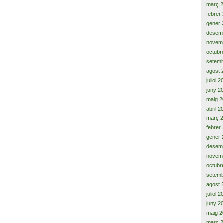
març 
febrer
gener 
desem
novem
octubr
setemb
agost 
juliol 
juny 2
maig 2
abril 2
març 
febrer
gener 
desem
novem
octubr
setemb
agost 
juliol 
juny 2
maig 2
març 