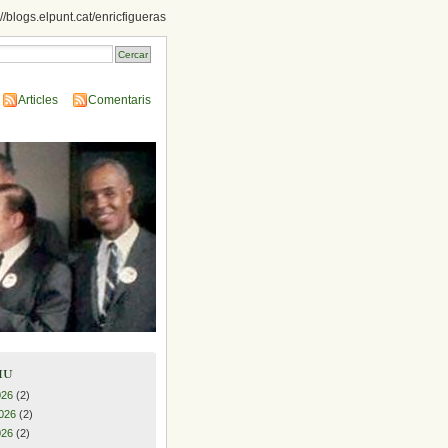
://blogs.elpunt.cat/enricfigueras
Articles
Comentaris
iu
026
(2)
026
(2)
026
(2)