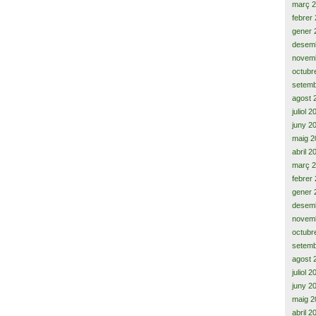
març 
febrer
gener 
desem
novem
octubr
setemb
agost 
juliol 
juny 2
maig 2
abril 2
març 
febrer
gener 
desem
novem
octubr
setemb
agost 
juliol 
juny 2
maig 2
abril 2