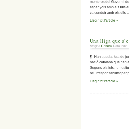
membres del Govern i del
espanyols amb els ulls e
va conduir amb els ulls t
Llegir tot l'article »
Una lliga que s’e
Afegit a
General
Data: nov. 
¶ Han quedat fora de joc 
nació catalana que han es
Segons els fets, -un esti
bé. Irresponsabilitat per 
Llegir tot l'article »