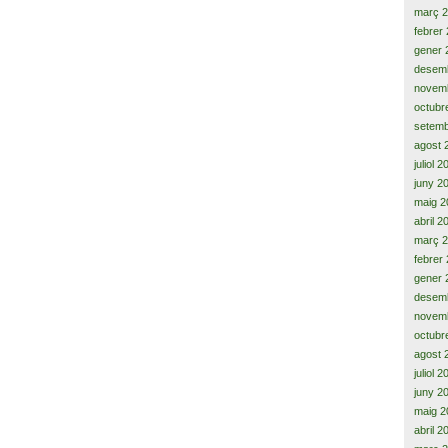
març 
febrer
gener 
desem
novem
octubr
setemb
agost 
juliol 
juny 2
maig 2
abril 2
març 
febrer
gener 
desem
novem
octubr
agost 
juliol 
juny 2
maig 2
abril 2