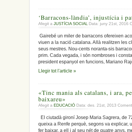
‘Barracons-làndia’, injustícia i p
Afegit a
JUSTÍCIA SOCIAL
Data: juny 21st, 2016
C
Gairebé un miler de barracons ofereixen acol
viuen a la nació catalana. Allà realitzen les
seus mestres. Nou-cents noranta-sis barracons
prim. Cada vegada, i són nombroses i consta
president espanyol en funcions, Mariano Rajoy
Llegir tot l'article »
«Tinc mania als catalans, i ara, p
baixareu»
Afegit a
EDUCACIÓ
Data: des. 21st, 2013
Comenta
El ciutadà gironí Josep Maria Sagrera, de 7
queixa a Renfe perquè, segons va explicar, un
fer baixar, a ell i al seu nét de quatre anys, m