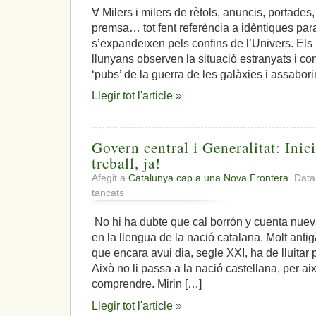
∀ Milers i milers de rètols, anuncis, portades, 
premsa… tot fent referència a idèntiques parau
s’expandeixen pels confins de l’Univers. Els
llunyans observen la situació estranyats i co
‘pubs’ de la guerra de les galàxies i assabor
Llegir tot l'article »
Govern central i Generalitat: Ini
treball, ja!
Afegit a
Catalunya cap a una Nova Frontera.
Data:
a
tancats
Govern
central
No hi ha dubte que cal borrón y cuenta nueva.
i
en la llengua de la nació catalana. Molt anti
Generalitat:
Inici
que encara avui dia, segle XXI, ha de lluitar 
d’una
Això no li passa a la nació castellana, per a
comissió
comprendre. Mirin […]
de
treball,
Llegir tot l'article »
ja!