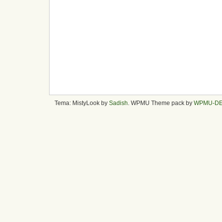
Tema: MistyLook by
Sadish
. WPMU Theme pack by
WPMU-D