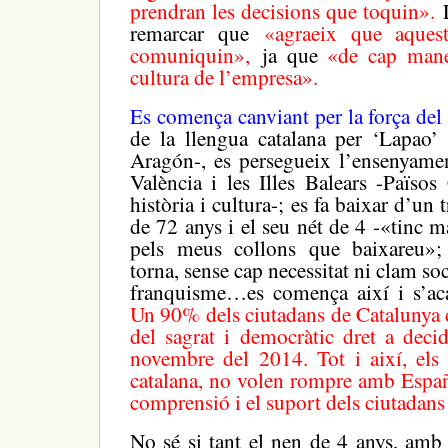
prendran les decisions que toquin».
remarcar que
«agraeix que aquest
comuniquin»,
ja que
«de cap mane
cultura de l’empresa».
Es comença canviant per la força de
de la llengua catalana per ‘Lapao’ 
Aragón-, es persegueix l’ensenyamen
València i les Illes Balears -Països
història i cultura-; es fa baixar d’un
de 72 anys i el seu nét de 4 -«tinc ma
pels meus collons que baixareu»; 
torna, sense cap necessitat ni clam soci
franquisme…es comença així i s’a
Un 90% dels ciutadans de Catalunya 
del sagrat i democràtic dret a decid
novembre del 2014. Tot i així, els 
catalana, no volen rompre amb Españ
comprensió i el suport dels ciutadan
No sé si tant el nen de 4 anys, amb l