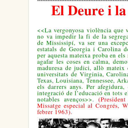
*****************************************************
El Deure i la
<<La vergonyosa violència que v
no va impedir la fi de la segrega
de Mississipí, va ser una excepc
estatals de Georgia i Carolina 
per aquesta mateixa proba en els 
agafar les coses en calma, demo
maduresa de judici, allò mateix 
universitats de Virginia, Carolin
Texas, Louisiana, Tennessee, Ar
els darrers anys. Per afegidura,
integració de l’educació en tots el
notables avenços>>.
(Presiden
Missatge especial al Congrés, W
febrer 1963).