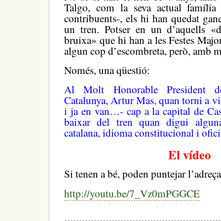
Talgo, com la seva actual família i
contribuents-, els hi han quedat gan
un tren. Potser en un d’aquells «
bruixa» que hi han a les Festes Major
algun cop d’escombreta, però, amb mo
Només, una qüestió:
Al Molt Honorable President de
Catalunya, Artur Mas, quan torni a via
i ja en van…- cap a la capital de Cas
baixar del tren quan digui algun
catalana, idioma constitucional i ofici
El vídeo
Si tenen a bé, poden puntejar l’adreç
http://youtu.be/7_Vz0mPGGCE