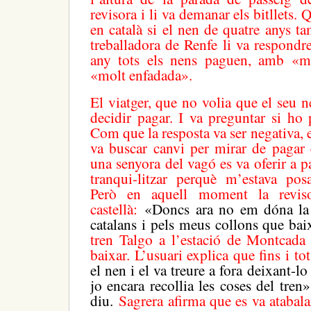
revisora i li va demanar els bitllets. 
en català si el nen de quatre anys t
treballadora de Renfe li va respondr
any tots els nens paguen, amb «m
«molt enfadada».
El viatger, que no volia que el seu n
decidir pagar. I va preguntar si ho 
Com que la resposta va ser negativa,
va buscar canvi per mirar de pagar e
una senyora del vagó es va oferir a p
tranqui-litzar perquè m’estava posa
Però en aquell moment la reviso
castellà:
«Doncs ara no em dóna la 
catalans i pels meus collons que ba
tren Talgo a l’estació de Montcada 
baixar. L’usuari explica que fins i to
el nen i el va treure a fora deixant-l
jo encara recollia les coses del tren
diu.
Sagrera afirma que es va atabala