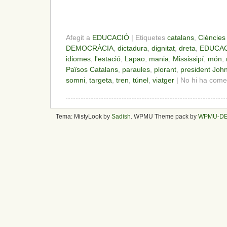
Afegit a
EDUCACIÓ
| Etiquetes
catalans
,
Ciències 
DEMOCRÀCIA
,
dictadura
,
dignitat
,
dreta
,
EDUCA
idiomes
,
l'estació
,
Lapao
,
mania
,
Mississipí
,
món
,
Països Catalans
,
paraules
,
plorant
,
president John
somni
,
targeta
,
tren
,
túnel
,
viatger
| No hi ha come
Tema: MistyLook by
Sadish
. WPMU Theme pack by
WPMU-D