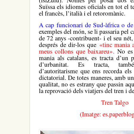
(isiZulu). Només per posar dos 
Suïssa els idiomes oficials en tot el t
el francès, l’italià i el retoromànic.
A cap funcionari de Sud-àfrica o de
exemples del món, se li passaria pel c
de 72 anys -contribuent- i el seu nét,
després de dir-los que
«tinc mania al
meus collons que baixareu».
No es 
mania als catalans, es tracta d’un 
d’urbanitat. Es tracta, tam
d’autoritarisme que ens recorda els
dictatorial. De totes maneres, amb u
qualitat, no es estrany que passin aq
la reprovació dels viatjers del tren i d
Tren Talgo
(Imatge: es.paperblo