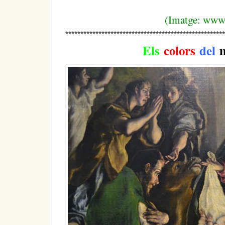
(Imatge: www
*****************************************************
Els
colors
del