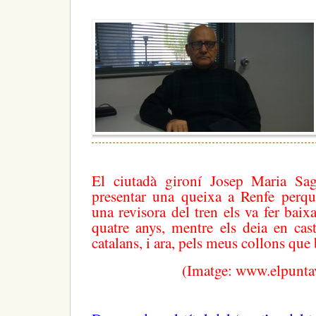
El ciutadà gironí Josep Maria Sag
presentar una queixa a Renfe perquè
una revisora del tren els va fer baixa
quatre anys, mentre els deia en cas
catalans, i ara, pels meus collons que
(Imatge: www.elpuntav