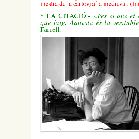
mestra de la cartografía medieval. (
«Fes el que et 
* LA CITACIÓ.-
que faig. Aquesta és la veritabl
Farrell.