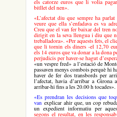
els catorze euros que li volia pagar
bitllet del nen».
«L’afectat diu que sempre ha parlat
veure que ella s’enfadava es va adre
Creu que el van fer baixar del tren 
dirigit en la seva llengua i diu que n
treballadora». «Per aquests fets, el cl
que li tornin els diners -el 12,70 eu
els 14 euros que va donar a la dona pe
perjudicis per haver-se hagut d’espe
«un vespre fred» a l’estació de Mont
passaven menys combois perquè hi ha
haver de fer dos transbords per arr
l’afectat, havia d’arribar a Girona
arribar-hi fins a les 20.00 h tocades».
«Es prendran les decisions que to
van
explicar ahir que, un cop rebuda
un expedient informatiu per aqu
segons el resultat, en les responsab