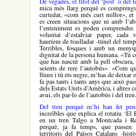
De vegades, el títol del ‘post’ o del 
mica més llarg perquè es comprengu
curtedat, «com més curt millor», et d
es creen situacions que ni amb l’abr
l’enteniment es poden comprendre.
voluntat d’estalviar paper, cada
hauríem de traslladar -túnel del tem
Terribles, fosques i amb un menysp
dignitat de la persona humana. «Tú 
que has nascut amb la pell obscura, 
seients de rere l’autobús». «Com qu
lliure i tú ets negre, m’has de deixar e
fa pas tants i tants anys que això pas
dels Estats Units d’Amèrica, i altres c
avui, els par-lo de l’autobús i del tren
Del tren perquè m’hi han fet pe
increïbles que explica el rotatiu ‘El
en un tren Talgo a Montcada i Re
perquè, ja fa temps, que passen 
territoris del Països Catalans -histò