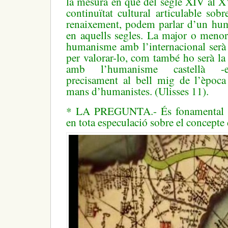
la mesura en què del segle XIV al X
continuïtat cultural articulable sob
renaixement, podem parlar d’un hum
en aquells segles. La major o menor
humanisme amb l’internacional serà 
per valorar-lo, com també ho serà la
amb l’humanisme castellà -es
precisament al bell mig de l’èpoc
mans d’humanistes. (Ulisses 11).
* LA PREGUNTA.- És fonamental un
en tota especulació sobre el concep