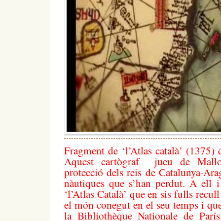
Fragment de ‘l’Atlas català’ (1375)
Aquest cartògraf jueu de Mallor
protecció dels reis de Catalunya-Ara
nàutiques que s’han perdut. A ell i 
‘l’Atlas Català’ que en sis fulls recull
el món conegut en el seu temps i que
la Bibliothèque Nationale de París