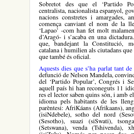
Sobretot des que el ‘Partido Popu
centralista, nacionalista espanyol, g
nacions constretes i amargades, a
comença canviant el nom de la lle
‘Lapao’ -com han fet molt malament
d’Aragó- i s’acaba en una dictadura.
que, bandejant la Constitució, m
catalana i humilien als ciutadans
que 
que també és oficial.
Aquests dies que s’ha parlat tant de
defunció de Nelson Mandela, convind
del ‘Partido Popular’, Congrés i Se
aquell país hi han reconeguts 11 idi
res el lector saben quins són, i amb e
idioma pels habitants de les llengü
parèntesi: AfriKáans (Afrikaans), an
(isiNdebele), sotho del nord (Ses
(Sesotho), suazi (siSwati), tsong
(Setswana), venda (Tshivenda), xh