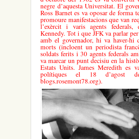
negre d’aquesta Universitat. El gove
Ross Barnet es va oposar de forma te
promoure manifestacions que van requ
l’exèrcit i varis agents federals, 
Kennedy. Tot i que JFK va parlar per
amb el governador, hi va haver-hi d
morts (incloent un periodista franc
soldats ferits i 30 agents federals a
va marcar un punt decisiu en la històr
Estats Units. James Meredith es v
polítiques el 18 d’agost d
blogs.rosemont78.org).