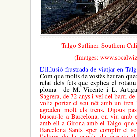
Talgo Sufliner. Southern Cal
(Imatges: www.socalwi
L’il.lusió frustrada de viatjar en Ta
Com que molts de vostès hauran queda
relat dels fets que explica el rotat
ploma de M. Vicente i L. Artig
Sagrera, de 72 anys i veí del barri de
volia portar el seu nét amb un tren 
agraden
molt els trens. Dijous pas
buscar-lo a Barcelona, on viu amb el
amb ell a Girona amb el Talgo
que 
Barcelona Sants «per complir el s
l’altura de la parada de passeig d