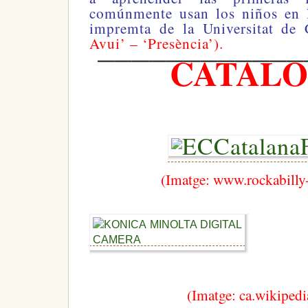
comúnmente usan los niños en l
impremta de la Universitat de 
Avui’ – ‘Presència’).
————————————
CATALO
(Imatge: www.rockabilly-
(Imatge: ca.wikipedi