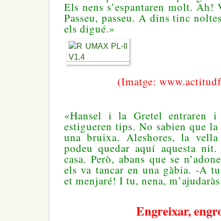
Els nens s’espantaren molt. Ah! 
Passeu, passeu. A dins tinc nolte
els digué.»
(Imatge: www.actitud
«Hansel i la Gretel entraren i
estigueren tips. No sabien que la v
una bruixa. Aleshores, la vella
podeu quedar aquí aquesta nit.
casa. Però, abans que se n’adones
els va tancar en una gàbia. -A tu
et menjaré! I tu, nena, m’ajudaràs
Engreixar, engr