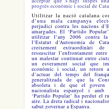
acceptar que s’hagi suspès una
progrés econòmic i social de Cata
Utilitzar la nació catalana 
d’una mala campanya elect
perjudici contra les nacions d’
amargades. El ‘Partido Popular
utilitzar l’any 2006 contra l
l’Estatut d’Autonomia de Catal
creixement extraordinàri de 
ressuscitar l’enfrontament entr
un malestar continuat entre ciuta
un esverament social que im
econòmic i social, un retorn 
d’actuar del temps del franq
generalitzada de que la Cons
absoleta i de que el govern ce
nacionalista espanyol i amb 
‘Partido Popular’ ha perdut el r
aire. La dreta radical i nacionali
sabut governar a Espanya.