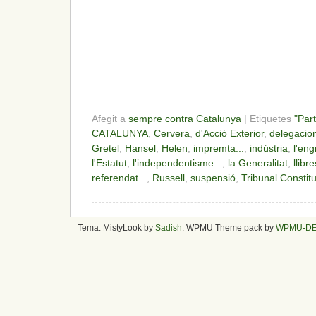
Afegit a
sempre contra Catalunya
| Etiquetes
"Par
CATALUNYA
,
Cervera
,
d'Acció Exterior
,
delegacio
Gretel
,
Hansel
,
Helen
,
impremta...
,
indústria
,
l'en
l'Estatut
,
l'independentisme...
,
la Generalitat
,
llibre
referendat...
,
Russell
,
suspensió
,
Tribunal Constit
Tema: MistyLook by
Sadish
. WPMU Theme pack by
WPMU-D