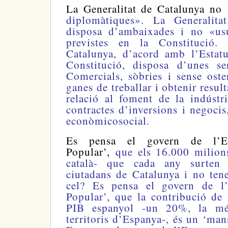
La Generalitat de Catalunya no
diplomàtiques». La Generalit
disposa d’ambaixades i no «us
previstes en la Constitució.
Catalunya, d’acord amb l’Estat
Constitució, disposa d’unes se
Comercials, sòbries i sense ost
ganes de treballar i obtenir result
relació al foment de la indústr
contractes d’inversions i negocis
econòmicosocial.
Es pensa el govern de l’Es
Popular’,
que els 16.000 milio
català- que cada any surten 
ciutadans de Catalunya i no ten
cel? Es pensa el govern de l’E
Popular’, que la contribució de 
PIB espanyol -un 20%, la més
territoris d’Espanya-, és un ‘man