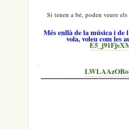
Si tenen a bé, poden veure els
Més enllà de la música i de l
vola, voleu com les a
E5_j91FjsX
LWLAAzOBo
————————————