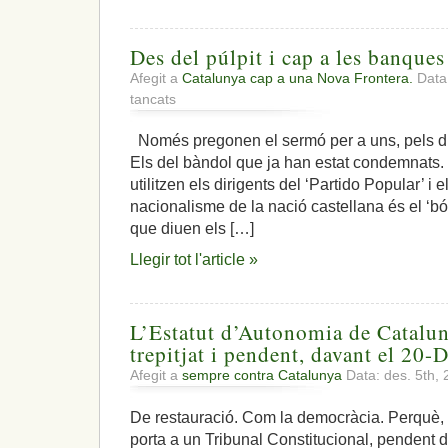
Des del púlpit i cap a les banque
Afegit a
Catalunya cap a una Nova Frontera.
Data:
a
tancats
Des
del
Només pregonen el sermó per a uns, pels d’un
púlpit
Els del bàndol que ja han estat condemnats
i
cap
utilitzen els dirigents del ‘Partido Popular’ i
a
nacionalisme de la nació castellana és el ‘bó’
les
que diuen els […]
banques
de
Llegir tot l'article »
la
congregació
L’Estatut d’Autonomia de Cataluny
trepitjat i pendent, davant el 20-
Afegit a
sempre contra Catalunya
Data: des. 5th,
De restauració. Com la democràcia. Perquè,
porta a un Tribunal Constitucional, pendent d