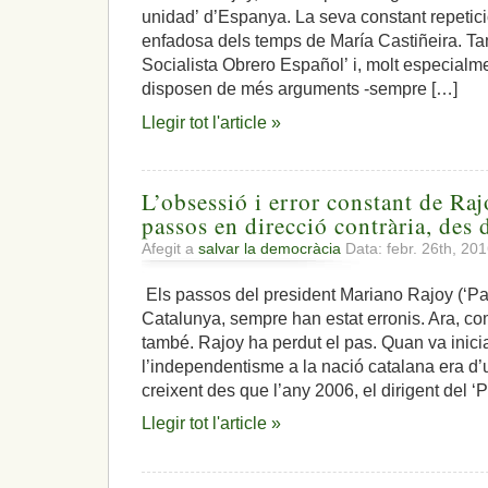
a
unidad’ d’Espanya. La seva constant repetic
les
enfadosa dels temps de María Castiñeira. Tam
nacions
Socialista Obrero Español’ i, molt especialm
que
disposen de més arguments -sempre […]
formen
Espanya,
Llegir tot l'article »
la
unitat
és
una
L’obsessió i error constant de Ra
entelèquia
passos en direcció contrària, des 
Afegit a
salvar la democràcia
Data: febr. 26th, 20
Els passos del president Mariano Rajoy (‘Par
Catalunya, sempre han estat erronis. Ara, co
també. Rajoy ha perdut el pas. Quan va inici
l’independentisme a la nació catalana era d’
creixent des que l’any 2006, el dirigent del ‘
Llegir tot l'article »