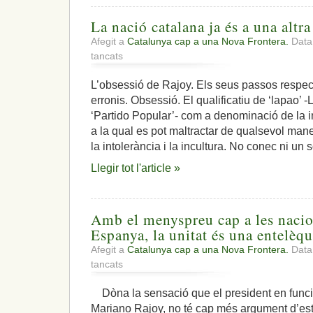
La nació catalana ja és a una altra
Afegit a
Catalunya cap a una Nova Frontera.
Data:
a
tancats
La
nació
L’obsessió de Rajoy. Els seus passos respe
catalana
erronis. Obsessió. El qualificatiu de ‘lapao’ 
ja
és
‘Partido Popular’- com a denominació de la 
a
a la qual es pot maltractar de qualsevol ma
una
la intolerància i la incultura. No conec ni un 
altra
pantalla
Llegir tot l'article »
Amb el menyspreu cap a les naci
Espanya, la unitat és una entelèqu
Afegit a
Catalunya cap a una Nova Frontera.
Data
a
tancats
Amb
el
Dòna la sensació que el president en funcio
menyspreu
Mariano Rajoy, no té cap més argument d’estr
cap