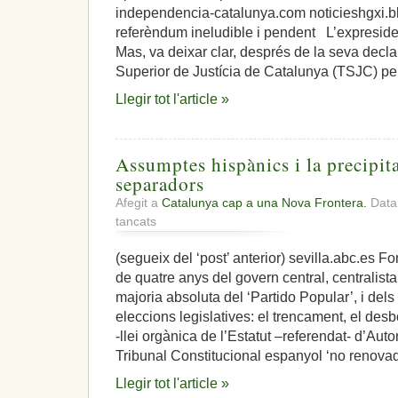
independencia-catalunya.com noticieshgxi.
referèndum ineludible i pendent L’expresident
Mas, va deixar clar, després de la seva decla
Superior de Justícia de Catalunya (TSJC) pe
Llegir tot l'article »
Assumptes hispànics i la precipita
separadors
Afegit a
Catalunya cap a una Nova Frontera.
Data:
a
tancats
Assumptes
hispànics
(segueix del ‘post’ anterior) sevilla.abc.es 
i
de quatre anys del govern central, centralist
la
precipitació
majoria absoluta del ‘Partido Popular’, i dels
al
eleccions legislatives: el trencament, el de
buit
-llei orgànica de l’Estatut –referendat- d’Au
dels
Tribunal Constitucional espanyol ‘no renovad
separadors
Llegir tot l'article »