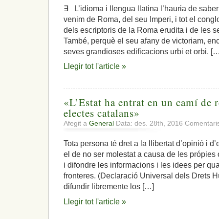
∃ L’idioma i llengua llatina l’hauria de sab
venim de Roma, del seu Imperi, i tot el cong
dels escriptoris de la Roma erudita i de les 
També, perquè el seu afany de victoriam, enc
seves grandioses edificacions urbi et orbi. [
Llegir tot l'article »
«L’Estat ha entrat en un camí de r
electes catalans»
Afegit a
General
Data: des. 28th, 2016
Comentaris
Tota persona té dret a la llibertat d’opinió i d
el de no ser molestat a causa de les própies o
i difondre les informacions i les idees per qua
fronteres. (Declaració Universal dels Drets
difundir libremente los […]
Llegir tot l'article »