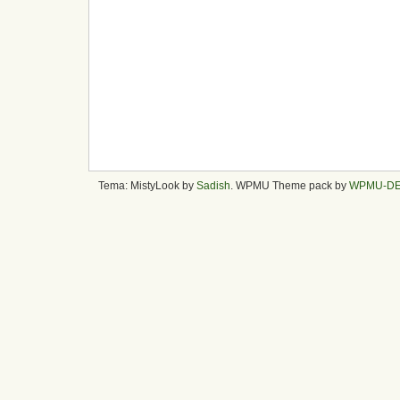
Tema: MistyLook by
Sadish
. WPMU Theme pack by
WPMU-D