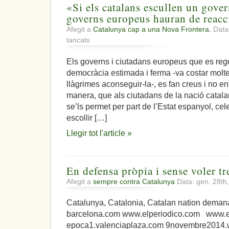
«Si els catalans escullen un govern
governs europeus hauran de reacc
Afegit a
Catalunya cap a una Nova Frontera.
Data:
a
tancats
«Si
els
Els governs i ciutadans europeus que es re
catalans
democràcia estimada i ferma -va costar molte
escullen
un
llàgrimes aconseguir-la-, es fan creus i no 
govern
manera, que als ciutadans de la nació catala
diferent,
se’ls permet per part de l’Estat espanyol, ce
els
escollir […]
governs
europeus
Llegir tot l'article »
hauran
de
reaccionar»
En defensa pròpia i sense voler tr
Afegit a
sempre contra Catalunya
Data: gen. 28th
Catalunya, Catalonia, Catalan nation dem
barcelona.com www.elperiodico.com www.
epoca1.valenciaplaza.com 9novembre201