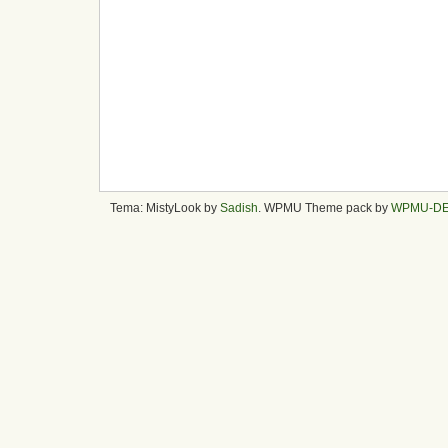
Tema: MistyLook by
Sadish
. WPMU Theme pack by
WPMU-D