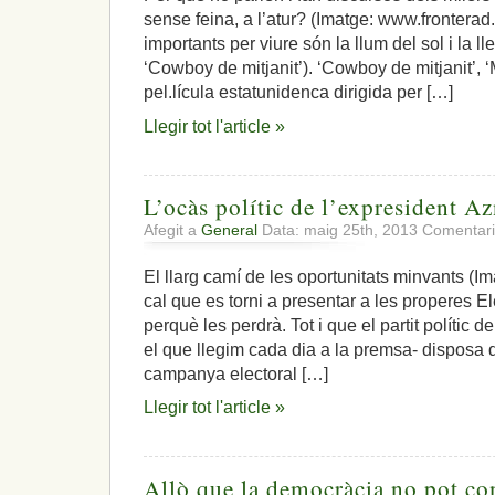
sense feina, a l’atur? (Imatge: www.fronte
importants per viure són la llum del sol i la ll
‘Cowboy de mitjanit’). ‘Cowboy de mitjanit’,
pel.lícula estatunidenca dirigida per […]
Llegir tot l'article »
L’ocàs polític de l’expresident Az
Afegit a
General
Data: maig 25th, 2013
Comentari
El llarg camí de les oportunitats minvants (I
cal que es torni a presentar a les properes 
perquè les perdrà. Tot i que el partit polític d
el que llegim cada dia a la premsa- disposa d
campanya electoral […]
Llegir tot l'article »
Allò que la democràcia no pot con