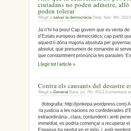
ciutadans no poden admetre, allò 
poden tolerar
Afegit a
salvar la democràcia
Data: febr. 9th, 201
Ja n’hi ha prou! Cap govern que es venta de 
d’Estats europeus democràtics; cap partit qu
aquest li dóna majoria absoluta per governa
absolut, que presumeix de romandre al serve
que constantment pronúncia les paraules ‘Es
Llegir tot l'article »
Contra els causants del desastre 
Afegit a
General
Data: jul. 7th, 2012
Comentaris t
(fotografia: http://jonkepa.wordpress.com)
-la justícia a les nacions no confederades d’
extraordinària-, clara, contundent i amb pe
immediat, es podria començar a recuperar el 
Espanya ha perdut en el món, i, està perden