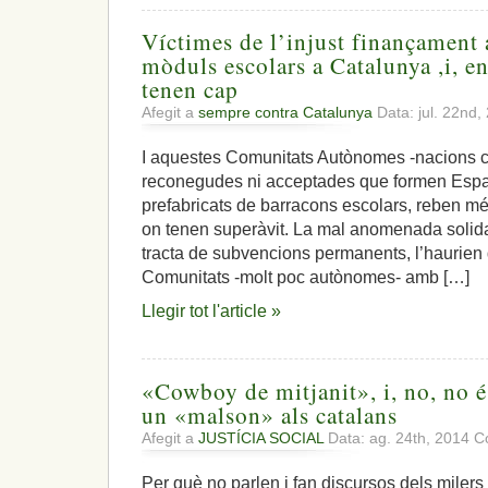
Víctimes de l’injust finançament
mòduls escolars a Catalunya ,i, e
tenen cap
Afegit a
sempre contra Catalunya
Data: jul. 22nd
I aquestes Comunitats Autònomes -nacions c
reconegudes ni acceptades que formen Espa
prefabricats de barracons escolars, reben mé
on tenen superàvit. La mal anomenada solidari
tracta de subvencions permanents, l’haurien 
Comunitats -molt poc autònomes- amb […]
Llegir tot l'article »
«Cowboy de mitjanit», i, no, no 
un «malson» als catalans
Afegit a
JUSTÍCIA SOCIAL
Data: ag. 24th, 2014
C
Per què no parlen i fan discursos dels milers 