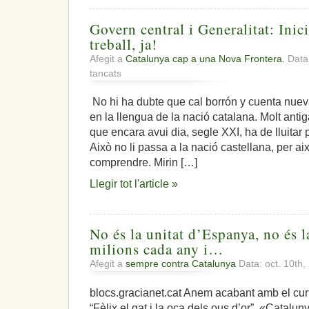
mentre
un
Govern central i Generalitat: Ini
48%
dels
treball, ja!
ciutadans
Afegit a
Catalunya cap a una Nova Frontera.
Data:
‘si’
a
tancats
volen
Govern
un
central
estat
No hi ha dubte que cal borrón y cuenta nueva.
i
independent
en la llengua de la nació catalana. Molt anti
Generalitat:
front
Inici
que encara avui dia, segle XXI, ha de lluitar 
al
d’una
43,7%
Això no li passa a la nació castellana, per a
comissió
del
comprendre. Mirin […]
de
‘no’
treball,
,i,
Llegir tot l'article »
ja!
el
retrocés
econòmic
s’enquista
No és la unitat d’Espanya, no és la
milions cada any i…
Afegit a
sempre contra Catalunya
Data: oct. 10th
blocs.gracianet.cat Anem acabant amb el cur
“Fèlix el gat i la oca dels ous d’or”. «Cataluny