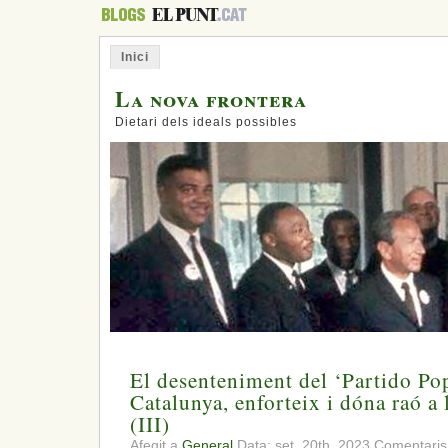
Inici
La nova frontera
Dietari dels ideals possibles
El desenteniment del ‘Partido Po
Catalunya, enforteix i dóna raó a
(III)
Afegit a
General
Data: set. 20th, 2023
Comentaris