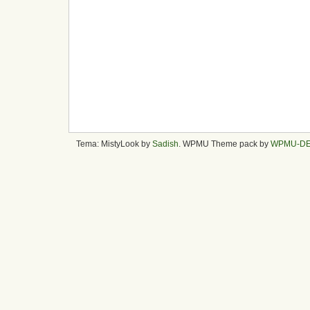
Tema: MistyLook by
Sadish
. WPMU Theme pack by
WPMU-D