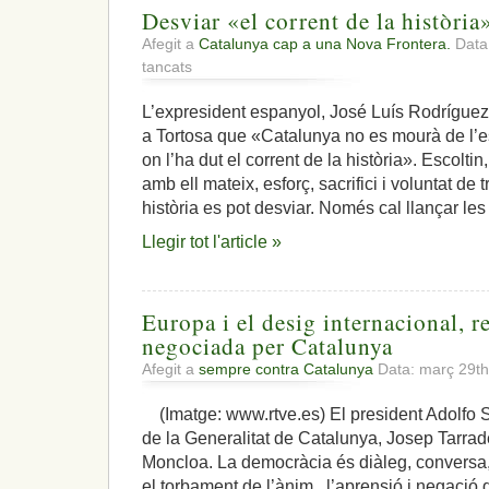
Desviar «el corrent de la història
Afegit a
Catalunya cap a una Nova Frontera.
Data:
a
tancats
Desviar
«el
L’expresident espanyol, José Luís Rodríguez
corrent
a Tortosa que «Catalunya no es mourà de l’e
de
la
on l’ha dut el corrent de la història». Escoltin
història»
amb ell mateix, esforç, sacrifici i voluntat de 
a
història es pot desviar. Només cal llançar les
la
nació
Llegir tot l'article »
catalana
Europa i el desig internacional, 
negociada per Catalunya
Afegit a
sempre contra Catalunya
Data: març 29t
(Imatge: www.rtve.es) El president Adolfo Suá
de la Generalitat de Catalunya, Josep Tarrade
Moncloa. La democràcia és diàleg, conversa,
el torbament de l’ànim, l’aprensió i negació