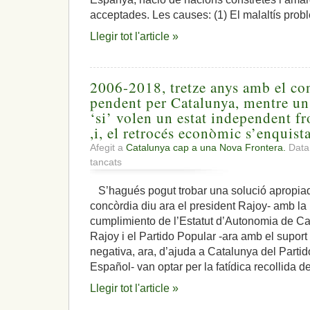
acceptades. Les causes: (1) El malaltís probl
Llegir tot l'article »
2006-2018, tretze anys amb el con
pendent per Catalunya, mentre un
‘si’ volen un estat independent fr
,i, el retrocés econòmic s’enquist
Afegit a
Catalunya cap a una Nova Frontera.
Data
a
tancats
2006-
2018,
S’hagués pogut trobar una solució apropiad
tretze
concòrdia diu ara el president Rajoy- amb la
anys
amb
cumplimiento de l’Estatut d’Autonomia de Cat
el
Rajoy i el Partido Popular -ara amb el suport
conflicte
negativa, ara, d’ajuda a Catalunya del Partid
i
Español- van optar per la fatídica recollida d
solució
pendent
Llegir tot l'article »
per
Catalunya,