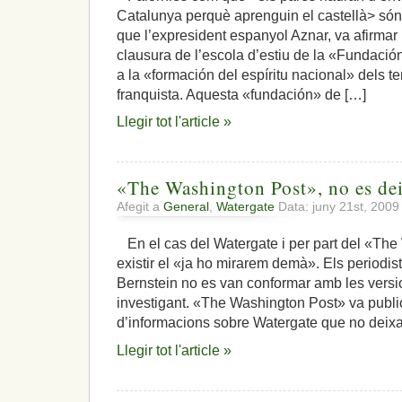
Catalunya perquè aprenguin el castellà> són
que l’expresident espanyol Aznar, va afirmar 
clausura de l’escola d’estiu de la «Fundaci
a la «formación del espíritu nacional» dels t
franquista. Aquesta «fundación» de […]
Llegir tot l'article »
«The Washington Post», no es deix
Afegit a
General
,
Watergate
Data: juny 21st, 200
En el cas del Watergate i per part del «The
existir el «ja ho mirarem demà». Els periodi
Bernstein no es van conformar amb les versio
investigant. «The Washington Post» va public
d’informacions sobre Watergate que no deixav
Llegir tot l'article »