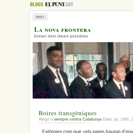
Inici
La nova frontera
Dietari dels ideals possibles
Boires transgèniques
Afegit a
sempre contra Catalunya
Data: jul. 16th,
Falòrnies com que <els pares hauran d’enviar