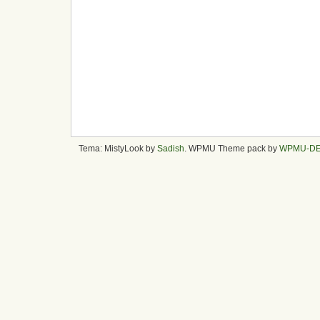
Tema: MistyLook by
Sadish
. WPMU Theme pack by
WPMU-D