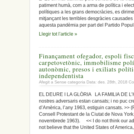
patiment humà, com a arma de política i elect
polítiques a les grans democràcies, es dirim
mitjançant les terribles desgràcies causades pe
aquesta pandèmia per part del Partido Popula
Llegir tot l'article »
Finançament ofegador, espoli fisc
carpetovetònic, immobilisme polí
autonòmic, presos i exiliats polí
independentista
Afegit a Sense categoria Data: des. 28th, 2018
Co
EL DEURE I LA GLÒRIA LA FAMILIA DE L
nostres adversaris estan cansats; i no puc cr
d’Amèrica, l’any 1963, estiguin cansats. >> 
Consell Protestant de la Ciutat de Nova York
novembrede 1963). << I do not think our adve
not believe that the United States of America,