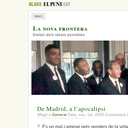
Inici
La nova frontera
Dietari dels ideals possibles
De Madrid, a l’apocalipsi
Afegit a
General
Data: nov. 1st, 2020
Comentaris 
Ξ És un mal caminar pels senders de la vida u