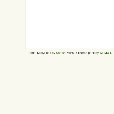
Tema: MistyLook by
Sadish
. WPMU Theme pack by
WPMU-D