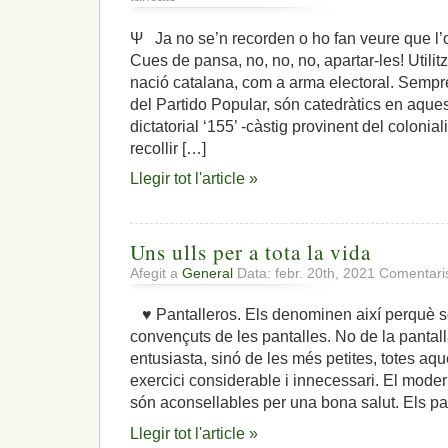
Cims
borrascosos
Ψ Ja no se’n recorden o ho fan veure que l’o
on
Cues de pansa, no, no, no, apartar-les! Utili
cauen
llampecs
nació catalana, com a arma electoral. Sempre
que
del Partido Popular, són catedràtics en aques
ceguen
dictatorial ‘155’ -càstig provinent del coloni
la
recollir […]
visió
Llegir tot l'article »
Uns ulls per a tota la vida
Afegit a
General
Data: febr. 20th, 2021
Comentaris
♥ Pantalleros. Els denominen així perquè s
convençuts de les pantalles. No de la pantal
entusiasta, sinó de les més petites, totes aqu
exercici considerable i innecessari. El mod
són aconsellables per una bona salut. Els pa
Llegir tot l'article »