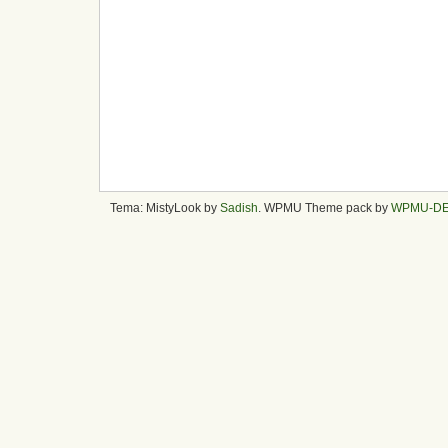
Tema: MistyLook by
Sadish
. WPMU Theme pack by
WPMU-D