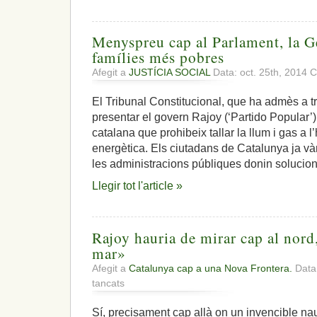
Menyspreu cap al Parlament, la Gen
famílies més pobres
Afegit a
JUSTÍCIA SOCIAL
Data: oct. 25th, 2014
C
El Tribunal Constitucional, que ha admès a tr
presentar el govern Rajoy (‘Partido Popular’)
catalana que prohibeix tallar la llum i gas a 
energètica. Els ciutadans de Catalunya ja v
les administracions públiques donin solucion
Llegir tot l'article »
Rajoy hauria de mirar cap al nord
mar»
Afegit a
Catalunya cap a una Nova Frontera.
Data:
a
tancats
Rajoy
hauria
Sí, precisament cap allà on un invencible nau
de