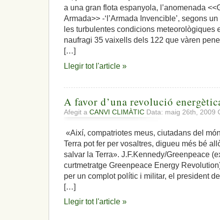
a una gran flota espanyola, l’anomenada <<G
mirar
cap
Armada>> -‘l’Armada Invencible’, segons un t
al
les turbulentes condicions meteorològiques e
nord,
naufragi 35 vaixells dels 122 que vàren pene
«més
[…]
enllà
de
Llegir tot l'article »
la
mar»
A favor d’una revolució energètic
Afegit a
CANVI CLIMÀTIC
Data: maig 26th, 2009
«Així, compatriotes meus, ciutadans del món
Terra pot fer per vosaltres, digueu més bé al
salvar la Terra». J.F.Kennedy/Greenpeace (ex
curtmetratge Greenpeace Energy Revolutio
per un complot polític i militar, el president
[…]
Llegir tot l'article »