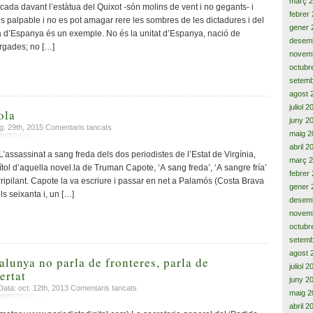
març 
i
cada davant l’estàtua del Quixot -són molins de vent i no gegants- i
febrer
dignificar
és palpable i no es pot amagar rere les sombres de les dictadures i del
nacions
gener 
ia d’Espanya és un exemple. No és la unitat d’Espanya, nació de
immemorials
desem
rgades; no […]
per
novem
sobre
octubr
del
setemb
centralisme
agost 
retrògrada
juliol 
ola
juny 2
a
g. 29th, 2015
Comentaris tancats
maig 2
Molt
abril 2
millor,
assinat a sang freda dels dos periodistes de l’Estat de Virgínia,
març 
la
títol d’aquella novel.la de Truman Capote, ‘A sang freda’, ‘A sangre fría’
febrer
Cola
orripilant. Capote la va escriure i passar en net a Palamós (Costa Brava
gener 
ls seixanta i, un […]
desem
novem
octubr
setemb
agost 
alunya no parla de fronteres, parla de
juliol 
ertat
juny 2
a
ata: oct. 12th, 2013
Comentaris tancats
maig 2
El
abril 2
Govern