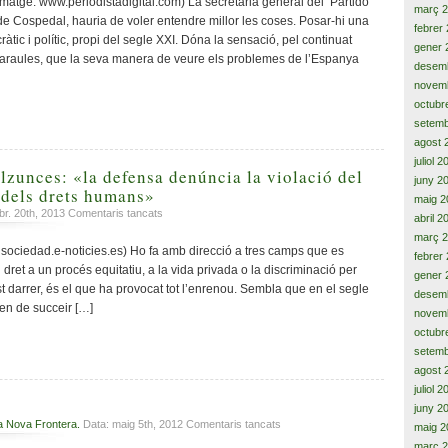
atge: www.periodistadigital.com) La secretaria general del ‘Partido
març 
de
de Cospedal, hauria de voler entendre millor les coses. Posar-hi una
febrer
Catalunya
tic i polític, propi del segle XXI. Dóna la sensació, pel continuat
gener 
no
paraules, que la seva manera de veure els problemes de l’Espanya
parla
desem
de
novem
fronteres,
octubr
parla
setemb
de
agost 
democràcia
juliol 
i
zunces: «la defensa denúncia la violació del
juny 2
llibertat
 dels drets humans»
maig 2
a
br. 20th, 2013
Comentaris tancats
abril 2
Esdeveniment
març 
Belzunces:
sociedad.e-noticies.es) Ho fa amb direcció a tres camps que es
febrer
«la
 dret a un procés equitatiu, a la vida privada o la discriminació per
gener 
defensa
t darrer, és el que ha provocat tot l’enrenou. Sembla que en el segle
desem
denúncia
ien de succeir […]
novem
la
violació
octubr
del
setemb
conveni
agost 
europeu
juliol 
dels
juny 2
drets
a
a Nova Frontera.
Data: maig 5th, 2012
Comentaris tancats
maig 2
humans»
Asfalt
març 