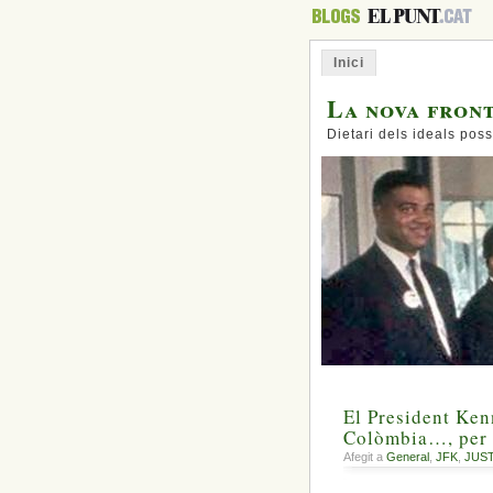
Inici
La nova fron
Dietari dels ideals poss
El President Ken
Colòmbia…, per 
Afegit a
General
,
JFK
,
JUST