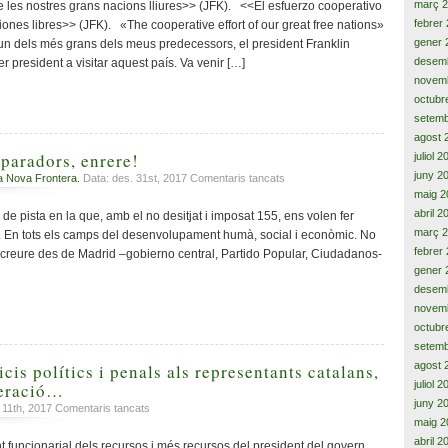
President
març 
 les nostres grans nacions lliures>> (JFK). <<El esfuerzo cooperativo
Kennedy
febrer
ones libres>> (JFK). «The cooperative effort of our great free nations»
visita
gener 
n dels més grans dels meus predecessors, el president Franklin
Puerto
desem
r president a visitar aquest país. Va venir […]
Rico,
novem
Veneçuela,
octubr
Colòmbia…,
setemb
per
un
agost 
esforç
paradors, enrere!
juliol 
cooperatiu
juny 2
a
a Nova Frontera.
Data: des. 31st, 2017
Comentaris tancats
Cap
maig 2
endavant!
abril 2
e pista en la que, amb el no desitjat i imposat 155, ens volen fer
separadors,
març 
. En tots els camps del desenvolupament humà, social i econòmic. No
enrere!
febrer
 creure des de Madrid –gobierno central, Partido Popular, Ciudadanos-
gener 
desem
novem
octubr
setemb
agost 
icis polítics i penals als representants catalans,
juliol 
leració…
juny 2
a
 11th, 2017
Comentaris tancats
maig 2
Judicis
i
abril 2
funcionarial dels recursos i més recursos del president del govern