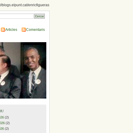
://blogs.elpunt.cat/enricfigueras
Articles
Comentaris
iu
026
(2)
026
(2)
026
(2)