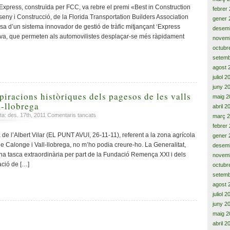
Express, construïda per FCC, va rebre el premi «Best in Construction
febrer
seny i Construcció, de la Florida Transportation Builders Association
gener 
sa d’un sistema innovador de gestió de tràfic mitjançant ‘Express
desem
rva, que permeten als automovilistes desplaçar-se més ràpidament
novem
octubr
setemb
agost 
juliol 
juny 2
piracions històriques dels pagesos de les valls
maig 2
l-llobrega
abril 2
a
a: des. 17th, 2011
Comentaris tancats
març 
Patacada
febrer
a
e l’Albert Vilar (EL PUNT AVUI, 26-11-11), referent a la zona agrícola
gener 
les
 de Calonge i Vall-llobrega, no m’ho podia creure-ho. La Generalitat,
desem
aspiracions
a tasca extraordinària per part de la Fundació Remença XXI i dels
novem
històriques
ació de […]
octubr
dels
setemb
pagesos
agost 
de
les
juliol 
valls
juny 2
de
maig 2
Calonge
abril 2
i