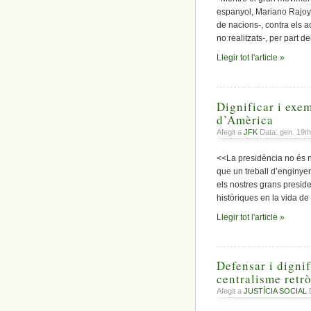
espanyol, Mariano Rajoy
de nacions-, contra els ac
no realitzats-, per part d
Llegir tot l'article »
Dignificar i exem
d’Amèrica
Afegit a
JFK
Data: gen. 19t
<<La presidència no és n
que un treball d’enginyeri
els nostres grans presid
històriques en la vida de
Llegir tot l'article »
Defensar i digni
centralisme retr
Afegit a
JUSTÍCIA SOCIAL
D