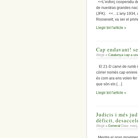
<<L’esforç cooperatiu de
de nuestras grandes naci
(JFK). <<…L’any 1934, u
Roosevelt, va ser el prime
Llegir tot l'article »
Cap endavant! se
Afegit a
Catalunya cap a un
El 21-D canvi de rumb i d
córrer només cap enrere
és com ara ens volen fer
que són els […]
Llegir tot l'article »
Judicis i més jud
dèficit, desacce
Afegit a
General
Data: març
Mentre el gran moviment 