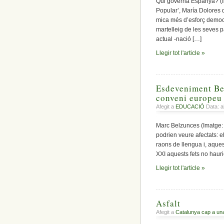
Qui governa Espanya? (Im
Popular’, María Dolores 
mica més d’esforç democrà
martelleig de les seves 
actual -nació […]
Llegir tot l'article »
Esdeveniment Bel
conveni europeu
Afegit a
EDUCACIÓ
Data: a
Marc Belzunces (Imatge: 
podrien veure afectats: el
raons de llengua i, aques
XXI aquests fets no haur
Llegir tot l'article »
Asfalt
Afegit a
Catalunya cap a un