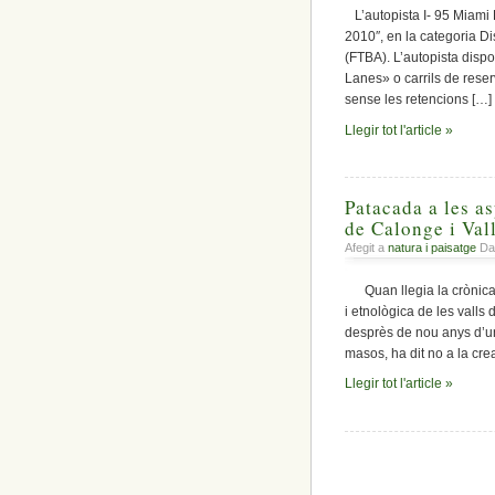
L’autopista I- 95 Miami 
2010″, en la categoria Di
(FTBA). L’autopista dispo
Lanes» o carrils de rese
sense les retencions […]
Llegir tot l'article »
Patacada a les as
de Calonge i Val
Afegit a
natura i paisatge
Dat
Quan llegia la crònica d
i etnològica de les valls
desprès de nou anys d’un
masos, ha dit no a la cre
Llegir tot l'article »