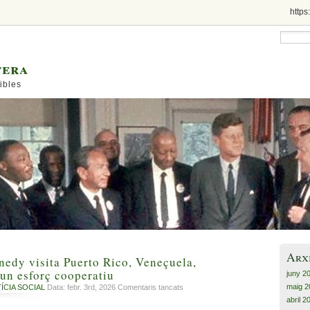
https
tera
ibles
Arx
nedy visita Puerto Rico, Veneçuela,
un esforç cooperatiu
juny 2
maig 2
a
ÍCIA SOCIAL
Data: febr. 3rd, 2026
Comentaris tancats
El
abril 2