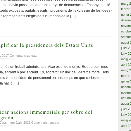
més
març 
, -mai havia passat en quaranta anys de democràcia a Espanya nació
judicis
febrer
ords exposats, parlats, escrits i provinents de l’expressió de les idees -
polítics
gener 
els representants elegits pels ciutadans de la […]
i
desem
penals
novem
als
octubr
representants
setemb
catalans,
agost 
dèficit,
plificar la presidència dels Estats Units
desacceleració…
juliol 
juny 2
a
h, 2017
Comentaris tancats
maig 2
Dignificar
abril 2
i
omés un treball administratiu. Això és el de menys. És quelcom més
exemplificar
març 
a, eficient o poc eficient. És, sobretot, un lloc de lideratge moral. Tots
la
febrer
ents van ser líders de pensament en uns temps en que certes idees
presidència
gener 
 la nació […]
dels
desem
Estats
novem
Units
octubr
d’Amèrica
agost 
juliol 
ficar nacions immemorials per sobre del
juny 2
ògrada
maig 2
a
ata: març 11th, 2016
Comentaris tancats
abril 2
Defensar