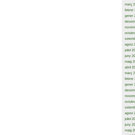
març 
febrer
gener 
desem
novem
octubr
setemb
agost 
juliol 
juny 2
maig 2
abril 2
març 
febrer
gener 
desem
novem
octubr
setemb
agost 
juliol 
juny 2
maig 2