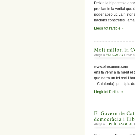
Deixin la hipocresia apar
proclamin la veritat que 
poder absolut. La històr
nacions constretes i ama
Llegir tot l'article »
Molt millor, la C
Afegit a
EDUCACIÓ
Data: a
www.elresumen.com L’ass
ens fa venir a la ment el 
que narra un fet real i h
– Catalonia) -principis de
Llegir tot l'article »
El Govern de Cat
democràcia i llib
Afegit a
JUSTÍCIA SOCIAL
D