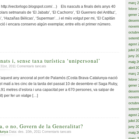
març 
sense
http://vectorlogo.blogspot.com/…) Els nascuts a finals dels anys 40
febrer
ales…,però,
rs setmanals de ‘El Jabato’, ‘El Cachorro’, ‘El Guerrero del Antifaz’,
gener 
volarem
n’, ‘Hazañas Bélicas’, ‘Superman’…i el més volgut per mi, ‘El Capitán
desem
ecció i encara conservo algún exemplar, entre ells el primer número.
novem
octubr
setemb
agost 
juliol 
juny 2
nats i, sense taxa turística ‘unipersonal’
maig 2
a
 31st, 2011
Comentaris tancats
abril 2
Passatgers
març 
afortunats
d’aquest any ancorat al port de Palamós (Costa Brava-Catalunya-nació
febrer
i,
el matí a les cinc de la tarda del passat 10 de desembre-el Saga Ruby,
gener 
sense
91 metres d’eslora i una capacitat per a 670 persones, va salpar de
desem
taxa
 per fer un viatge […]
novem
turística
‘unipersonal’
octubr
setemb
agost 
juliol 
a, o no, Govern de la Generalitat?
juny 2
a
lunya
Data: des. 10th, 2011
Comentaris tancats
maig 2
En
març 