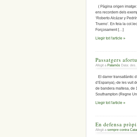
( Pàgina origen imatge: 
ens recordem dels exempla
‘Roberto Alcázar y Pedrí
Trueno’. En feia la col.l
Forçosament […]
Llegir tot l'article »
Passatgers afortu
Afegit a
Palamós
Data: des.
El darrer transatlàntic 
d’Espanya),-de les vuit d
de bandera maltesa, de 1
Southampton (Regne Unit)
Llegir tot l'article »
En defensa pròpi
Afegit a
sempre contra Cata