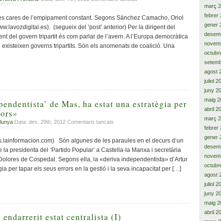
ser
març 
«Junqueras
un
ha
febrer
ia, les cares de l’empipament constant. Segons Sánchez Camacho, Oriol
gran
tornat
gener 
.lavozdigital.es). (segueix del ‘post’ anterior) Per la dirigent del
Estat
als
desem
ent del govern tripartit és com parlar de l’avern. A l’Europa democràtica
pitjors
novem
 i existeixen governs tripartits. Són els anomenats de coalició. Una
moments
octubr
del
setemb
tripartit»,
agost 
segons
juliol 
Alícia
juny 2
Sánchez
maig 2
pendentista’ de Mas, ha estat una estratègia per
abril 2
rors»
març 
a
lunya
Data: des. 29th, 2012
Comentaris tancats
febrer
«La
gener 
‘deriva
cias.lainformacion.com) Són algunes de les paraules en el decurs d’un
independentista’
desem
e la presidenta del ‘Partido Popular’ a Castella-la Manxa i secretària
de
novem
 Dolores de Cospedal. Segons ella, la «deriva independentista» d’Artur
Mas,
octubr
ia per tapar els seus errors en la gestió i la seva incapacitat per […]
ha
agost 
estat
juliol 
una
juny 2
estratègia
maig 2
per
abril 2
tapar
 endarrerit estat centralista (I)