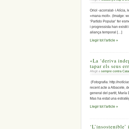
Oriol -acorralat- i Alíc
«mana molt». (Imatge: www
‘Partido Popular’ fer esm
i progressista han existit
aliança temporal […]
Llegir tot l'article »
«La ‘deriva inde
tapar els seus er
Afegit a
sempre contra Cata
(Fotografia: http://notí
recent acte a Albacete, d
general del partit, María
Mas ha estat una estratèg
Llegir tot l'article »
‘L’insostenible’ i