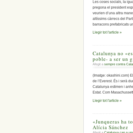
Les coses socials, la ig
pregona el president esp
veurien d’una altra maner
altíssims càrrecs del Part
barracons prefabricats u
Llegir tot l'article »
Catalunya no «es
poble- a ser un g
Afegit a
sempre contra Cata
(Imatge: okashini.com) El
de l’Everest. És i serà du
Catalunya estimen i anhe
Estat. Com Masachussetts
Llegir tot l'article »
«Junqueras ha tor
Alícia Sánchez
Afegit a
Catalunya cap a un