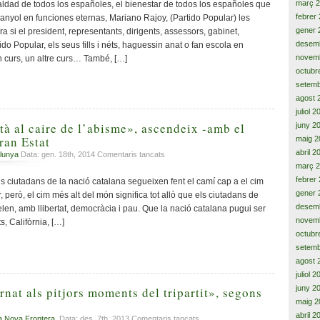
nens
març 
ualdad de todos los españoles, el bienestar de todos los españoles que
en
febrer
anyol en funciones eternas, Mariano Rajoy, (Partido Popular) les
barracons
gener 
a si el president, representants, dirigents, assessors, gabinet,
a
desem
ido Popular, els seus fills i néts, haguessin anat o fan escola en
Catalunya.
novem
n curs, un altre curs… També, […]
16
octubr
mil
setemb
milions
que
agost 
surten
juliol 
cada
tà al caire de l’abisme», ascendeix -amb el
juny 2
any
ran Estat
maig 2
i
abril 2
a
lunya
Data: gen. 18th, 2014
Comentaris tancats
no
Catalunya
març 
tenen
no
febrer
s ciutadans de la nació catalana segueixen fent el camí cap a el cim
retorn
«està
gener 
r, però, el cim més alt del món significa tot allò que els ciutadans de
al
desem
len, amb llibertat, democràcia i pau. Que la nació catalana pugui ser
caire
novem
, Califòrnia, […]
de
octubr
l’abisme»,
setemb
ascendeix
agost 
-
juliol 
amb
el
juny 2
nat als pitjors moments del tripartit», segons
poble-
maig 2
a
abril 2
a
a Nova Frontera.
Data: des. 7th, 2013
Comentaris tancats