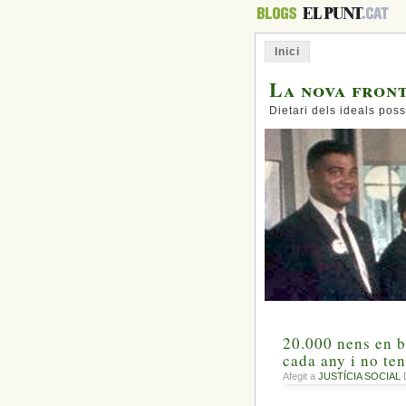
Inici
La nova fron
Dietari dels ideals poss
20.000 nens en b
cada any i no te
Afegit a
JUSTÍCIA SOCIAL
D