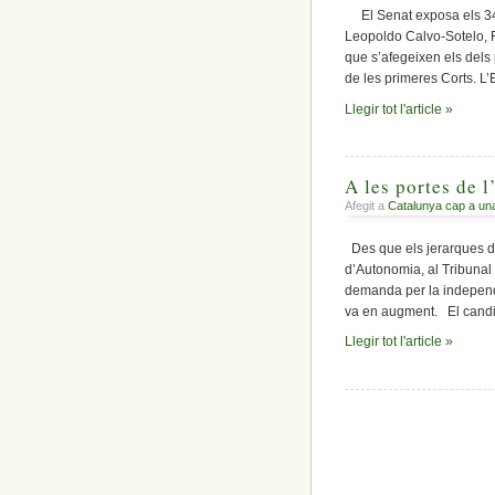
El Senat exposa els 34 
Leopoldo Calvo-Sotelo, F
que s’afegeixen els dels 
de les primeres Corts. L
Llegir tot l'article »
A les portes de 
Afegit a
Catalunya cap a un
Des que els jerarques del
d’Autonomia, al Tribunal
demanda per la independè
va en augment. El candid
Llegir tot l'article »