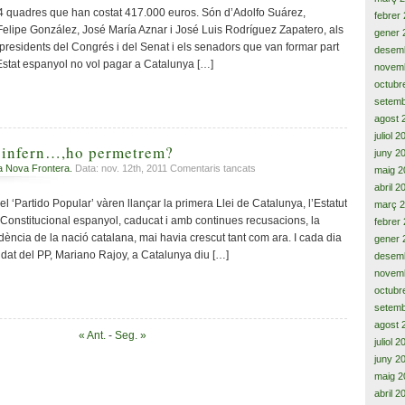
defensa
quadres que han costat 417.000 euros. Són d’Adolfo Suárez,
febrer
pròpia,
elipe González, José María Aznar i José Luis Rodríguez Zapatero, als
gener 
o
presidents del Congrés i del Senat i els senadors que van formar part
desem
no,
’Estat espanyol no vol pagar a Catalunya […]
novem
Govern
octubr
de
la
setemb
Generalitat?
agost 
juliol 
l’infern…,ho permetrem?
juny 2
a
a Nova Frontera.
Data: nov. 12th, 2011
Comentaris tancats
maig 2
A
abril 2
les
 ‘Partido Popular’ vàren llançar la primera Llei de Catalunya, l’Estatut
març 
portes
 Constitucional espanyol, caducat i amb continues recusacions, la
febrer
de
ncia de la nació catalana, mai havia crescut tant com ara. I cada dia
gener 
l’infern…,ho
at del PP, Mariano Rajoy, a Catalunya diu […]
desem
permetrem?
novem
octubr
setemb
agost 
« Ant.
-
Seg. »
juliol 
juny 2
maig 2
abril 2