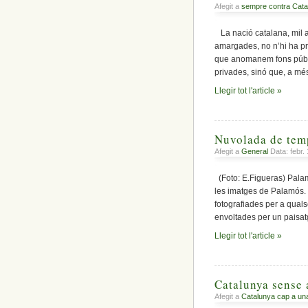
Afegit a
sempre contra Cata
La nació catalana, mil a
amargades, no n’hi ha pr
que anomanem fons públic
privades, sinó que, a més
Llegir tot l'article »
Nuvolada de tem
Afegit a
General
Data: febr.
(Foto: E.Figueras) Pala
les imatges de Palamós. 
fotografiades per a quals
envoltades per un paisat
Llegir tot l'article »
Catalunya sense
Afegit a
Catalunya cap a un