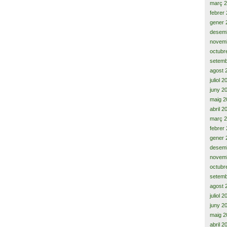
març 
febrer
gener 
desem
novem
octubr
setemb
agost 
juliol 
juny 2
maig 2
abril 2
març 
febrer
gener 
desem
novem
octubr
setemb
agost 
juliol 
juny 2
maig 2
abril 2