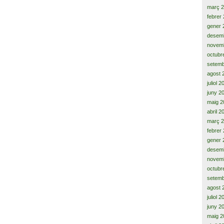
març 
febrer
gener 
desem
novem
octubr
setemb
agost 
juliol 
juny 2
maig 2
abril 2
març 
febrer
gener 
desem
novem
octubr
setemb
agost 
juliol 
juny 2
maig 2