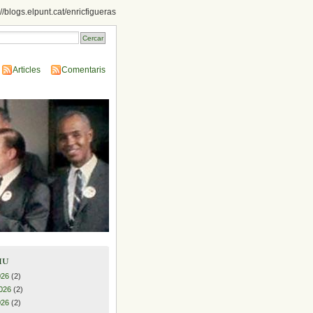
://blogs.elpunt.cat/enricfigueras
Articles
Comentaris
iu
026
(2)
026
(2)
026
(2)