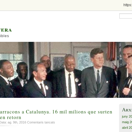
https
tera
ibles
Arx
arracons a Catalunya. 16 mil milions que surten
nen retorn
juny 2
maig 2
a
ata: ag. 9th, 2016
Comentaris tancats
20.000
abril 2