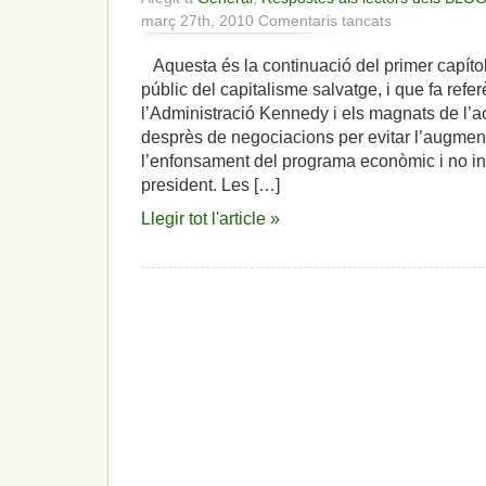
a
març 27th, 2010
Comentaris tancats
«Déu
meu
Aquesta és la continuació del primer capítol t
com
públic del capitalisme salvatge, i que fa refe
odio
a
l’Administració Kennedy i els magnats de l’ace
aquests
desprès de negociacions per evitar l’augmen
fills
l’enfonsament del programa econòmic i no inf
de
president. Les […]
puta»
(JFK)
Llegir tot l'article »