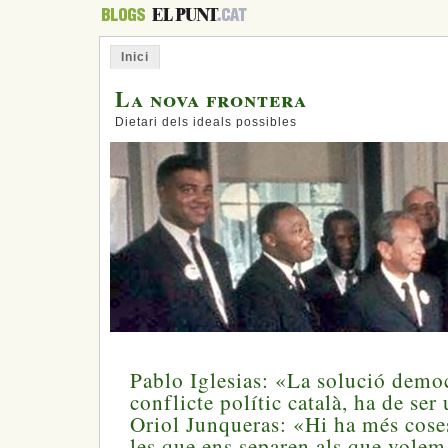
Inici
La nova frontera
Dietari dels ideals possibles
Pablo Iglesias: «La solució democ
conflicte polític català, ha de se
Oriol Junqueras: «Hi ha més cose
les que ens separen als que volem 