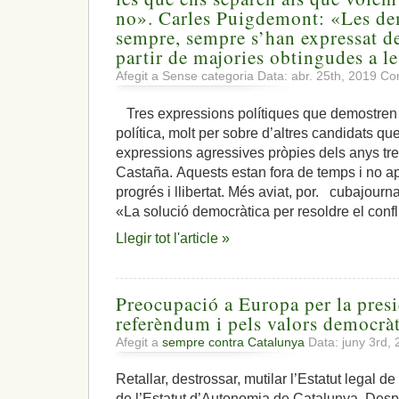
no». Carles Puigdemont: «Les de
sempre, sempre s’han expressat de
partir de majories obtingudes a l
Afegit a Sense categoria Data: abr. 25th, 2019
Com
Tres expressions polítiques que demostren un
política, molt per sobre d’altres candidats 
expressions agressives pròpies dels anys tre
Castaña. Aquests estan fora de temps i no apo
progrés i llibertat. Més aviat, por. cubajo
«La solució democràtica per resoldre el confl
Llegir tot l'article »
Preocupació a Europa per la presi
referèndum i pels valors democrà
Afegit a
sempre contra Catalunya
Data: juny 3rd,
Retallar, destrossar, mutilar l’Estatut legal d
de l’Estatut d’Autonomia de Catalunya. Des