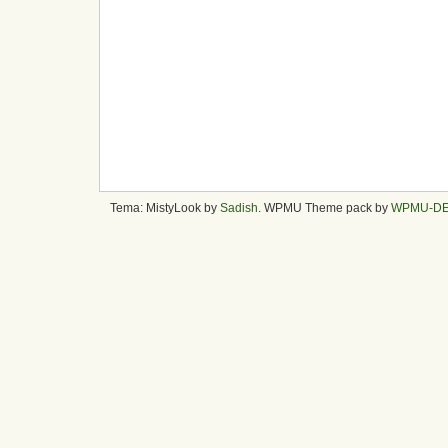
Tema: MistyLook by
Sadish
. WPMU Theme pack by
WPMU-D