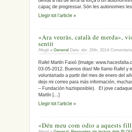
deixat a ras de terra la força d’un autonomisme
capaç de progressar. Són les autonomies les
Llegir tot l'article »
«Ara veuràs, català de merda», vio
sentit
Afegit a
General
Data: abr. 26th, 2014
Comentaris
Rafel Martín Faixó (Imatge: www.hacesfalta.
03-05-2012. Buenos dias! Me llamo Rafel y e
voluntariado a partir del mes de enero del añ
dejo mi correo para más información, muchas 
– Fundación hazloposible). El jove cadaqu
Martín […]
Llegir tot l'article »
«Déu meu com odio a aquests fill
Afegit a
General
,
Respostes als lectors dels BLOG