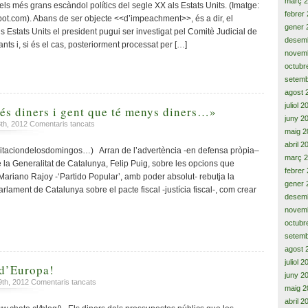
març 
22
ls més grans escàndol polítics del segle XX als Estats Units. (Imatge:
progrés
de
actes
febrer
pot.com). Abans de ser objecte <<d’impeachment>>, és a dir, el
econòmic
Catalunya
corruptes
gener 
i
 Estats Units el president pugui ser investigat pel Comitè Judicial de
ratificada
i
desem
social
s i, si és el cas, posteriorment processat per […]
pel
polítics
novem
i
poble,
del
les
octubr
portar-
Watergate
pensions
setemb
la
i
agost 
pel
la
‘Partido
juliol 
dimissió
és diners i gent que té menys diners…»
Popular’
juny 2
de
a
8th, 2012
Comentaris tancats
al
Nixon
maig 2
«…
Tribunal
abril 2
gent
itaciondelosdomingos…) Arran de l’advertència -en defensa pròpia–
Constitucional,
març 
que
de la Generalitat de Catalunya, Felip Puig, sobre les opcions que
la
té
febrer
pitjor
Mariano Rajoy -‘Partido Popular’, amb poder absolut- rebutja la
més
gener 
sentència
lament de Catalunya sobre el pacte fiscal -justícia fiscal-, com crear
diners
desem
contra
i
novem
aquesta
gent
Llei
octubr
que
Orgànica,
setemb
té
el
agost 
menys
constant
juliol 
diners…»
 d’Europa!
intervencionisme
juny 2
destructor
a
9th, 2012
Comentaris tancats
maig 2
sobre
Que
abril 2
l’autonomia
lluny