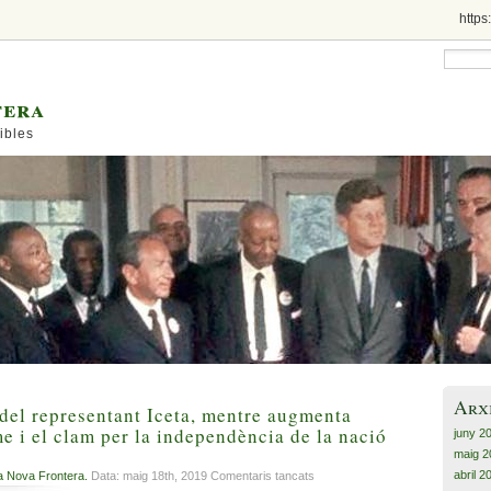
https
tera
ibles
Arx
 del representant Iceta, mentre augmenta
e i el clam per la independència de la nació
juny 2
maig 2
abril 2
a
a Nova Frontera.
Data: maig 18th, 2019
Comentaris tancats