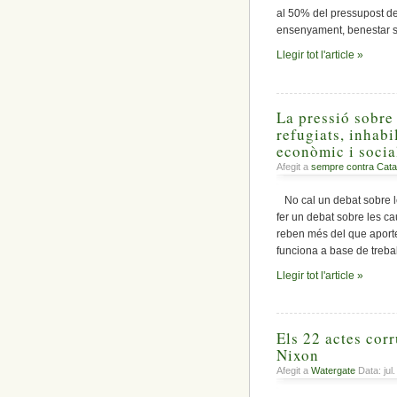
al 50% del pressupost de 
ensenyament, benestar soc
Llegir tot l'article »
La pressió sobre 
refugiats, inhab
econòmic i social
Afegit a
sempre contra Cata
No cal un debat sobre l
fer un debat sobre les 
reben més del que aporte
funciona a base de treba
Llegir tot l'article »
Els 22 actes corr
Nixon
Afegit a
Watergate
Data: jul