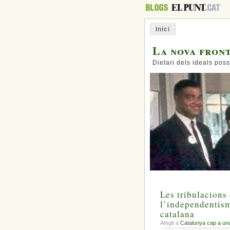
Inici
La nova fron
Dietari dels ideals poss
Les tribulacions
l’independentism
catalana
Afegit a
Catalunya cap a un