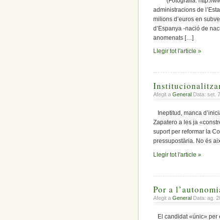
(Fotografia: http://www.
administracions de l’Esta
milions d’euros en subve
d’Espanya -nació de naci
anomenats […]
Llegir tot l'article »
Institucionalitz
Afegit a
General
Data: set. 
Ineptitud, manca d’inici
Zapatero a les ja «constr
suport per reformar la Con
pressupostària. No és això
Llegir tot l'article »
Por a l’autonomia
Afegit a
General
Data: ag. 2
El candidat «únic» per e