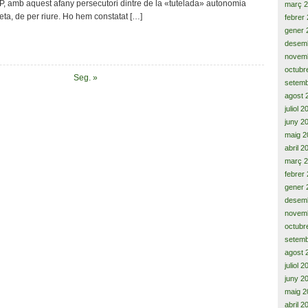
PP, amb aquest afany persecutori dintre de la «tutelada» autonomia
març 
progrés
reta, de per riure. Ho hem constatat […]
febrer
de
gener 
la
desem
nació
catalana
novem
octubr
Seg. »
setemb
agost 
juliol 
juny 2
maig 2
abril 2
març 
febrer
gener 
desem
novem
octubr
setemb
agost 
juliol 
juny 2
maig 2
abril 2