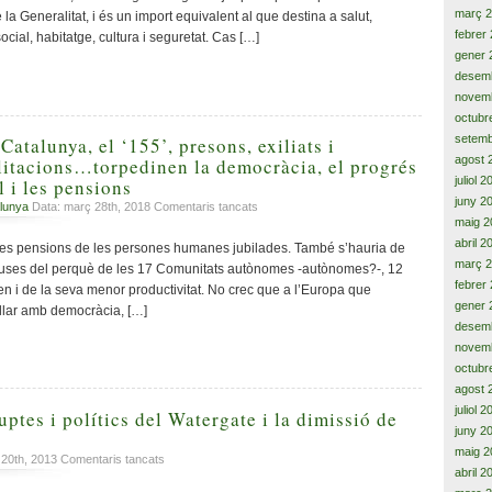
de
març 
la Generalitat, i és un import equivalent al que destina a salut,
la
febrer
ial, habitatge, cultura i seguretat. Cas […]
independència
gener 
‘de
desem
facto’
novem
i
octubr
una
nació
setemb
Catalunya, el ‘155’, presons, exiliats i
catalana
agost 
ilitacions…torpedinen la democràcia, el progrés
aliena
juliol 
 i les pensions
a
juny 2
a
lunya
Data: març 28th, 2018
Comentaris tancats
Espanya,
maig 2
La
degut
pressió
abril 2
es pensions de les persones humanes jubilades. També s’hauria de
a
sobre
març 
instar
causes del perquè de les 17 Comunitats autònomes -autònomes?-, 12
Catalunya,
febrer
a
n i de la seva menor productivitat. No crec que a l’Europa que
el
signar
gener 
llar amb democràcia, […]
‘155’,
pel
desem
presons,
‘Partido
novem
exiliats
Popular’
octubr
i
contra
agost 
refugiats,
la
juliol 
inhabilitacions…
uptes i polítics del Watergate i la dimissió de
Llei
torpedinen
juny 2
Orgànica
la
maig 2
de
a
. 20th, 2013
Comentaris tancats
democràcia,
abril 2
l’Estatut
Els
el
d’Autonomia