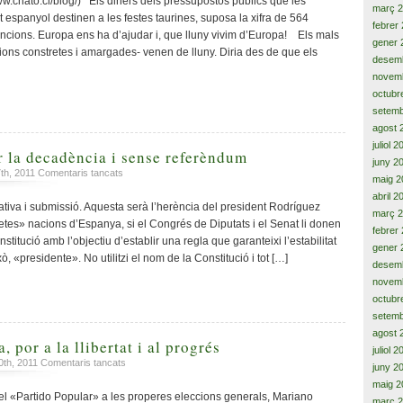
chato.cl/blog/) Els diners dels pressupostos públics que les
març 
de
vivim
t espanyol destinen a les festes taurines, suposa la xifra de 564
Catalunya,
febrer
d’Europa!
ncions. Europa ens ha d’ajudar i, que lluny vivim d’Europa! Els mals
l’injust
gener 
ons constretes i amargades- venen de lluny. Diria des de que els
i
desem
ofegador
novem
sistema
octubr
de
setemb
finançament,
agost 
la
juliol 
negativa
ar la decadència i sense referèndum
juny 2
al
a
7th, 2011
Comentaris tancats
diàleg
maig 2
Institucionalitzar
polític
abril 2
la
ativa i submissió. Aquesta serà l’herència del president Rodríguez
demanat
març 
decadència
etes» nacions d’Espanya, si el Congrés de Diputats i el Senat li donen
tantes
febrer
i
vegades,
stitució amb l’objectiu d’establir una regla que garanteixi l’estabilitat
gener 
sense
l’autoritarisme
, «presidente». No utilitzi el nom de la Constitució i tot […]
referèndum
desem
del
novem
‘PP’
octubr
i
‘C’s’,
setemb
les
agost 
, por a la llibertat i al progrés
càrregues
juliol 
a
policials,
0th, 2011
Comentaris tancats
juny 2
Por
la
maig 2
a
repressió
l «Partido Popular» a les properes eleccions generals, Mariano
març 