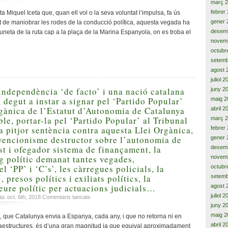
Les
març 
tribulacions
febrer
a Miquel Iceta que, quan ell vol o la seva voluntat l’impulsa, fa ús
del
gener 
at de maniobrar les rodes de la conducció política, aquesta vegada ha
representant
desem
uneta de la ruta cap a la plaça de la Marina Espanyola, on es troba el
Iceta,
novem
mentre
octubr
augmenta
setemb
l’independentisme
agost 
i
el
juliol 
clam
 independència ‘de facto’ i una nació catalana
juny 2
per
 degut a instar a signar pel ‘Partido Popular’
maig 2
la
rgànica de l’Estatut d’Autonomia de Catalunya
abril 2
independència
ble, portar-la pel ‘Partido Popular’ al Tribunal
març 
de
a pitjor sentència contra aquesta Llei Orgànica,
febrer
la
rvencionisme destructor sobre l’autonomia de
gener 
nació
st i ofegador sistema de finançament, la
desem
catalana
eg polític demanat tantes vegades,
novem
l ‘PP’ i ‘C’s’, les càrregues policials, la
octubr
 presos polítics i exiliats polítics, la
setemb
deure polític per actuacions judicials…
agost 
juliol 
a
ta: oct. 6th, 2018
Comentaris tancats
En
juny 2
el
maig 2
 que Catalunya envia a Espanya, cada any, i que no retorna ni en
camí
abril 2
fraestructures, és d’una gran magnitud ja que equival aproximadament