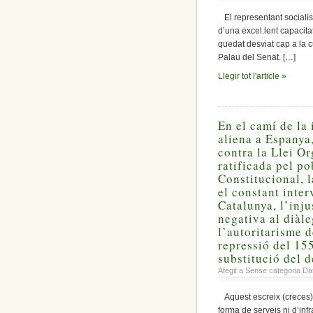
El representant socialist
d’una excel.lent capacit
quedat desviat cap a la c
Palau del Senat. […]
Llegir tot l'article »
En el camí de la
aliena a Espanya,
contra la Llei O
ratificada pel po
Constitucional, l
el constant inte
Catalunya, l’inju
negativa al diàl
l’autoritarisme de
repressió del 155,
substitució del 
Afegit a Sense categoria Da
Aquest escreix (creces),
forma de serveis ni d’in