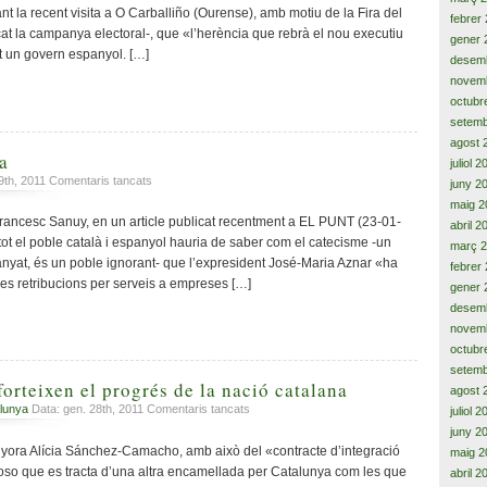
l’autonomia,
del
nt la recent visita a O Carballiño (Ourense), amb motiu de la Fira del
febrer
por
155,
at la campanya electoral-, que «l’herència que rebrà el nou executiu
gener 
a
presos
ut un govern espanyol. […]
desem
la
polítics
llibertat
i
novem
i
exiliats
octubr
al
polítics,
setemb
progrés
la
agost 
substitució
a
juliol 
del
a
 9th, 2011
Comentaris tancats
juny 2
deure
En
maig 2
polític
defensa
Francesc Sanuy, en un article publicat recentment a EL PUNT (23-01-
abril 2
per
pròpia
 tot el poble català i espanyol hauria de saber com el catecisme -un
actuacions
març 
anyat, és un poble ignorant- que l’expresident José-Maria Aznar «ha
judicials…
febrer
les retribucions per serveis a empreses […]
gener 
desem
novem
octubr
setemb
orteixen el progrés de la nació catalana
agost 
a
lunya
Data: gen. 28th, 2011
Comentaris tancats
juliol 
Els
juny 2
emigrants
yora Alícia Sánchez-Camacho, amb això del «contracte d’integració
maig 2
enforteixen
oso que es tracta d’una altra encamellada per Catalunya com les que
abril 2
el