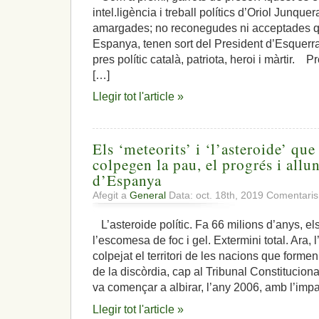
intel.ligència i treball polítics d’Oriol Junque
amargades; no reconegudes ni acceptades q
Espanya, tenen sort del President d’Esquer
pres polític català, patriota, heroi i màrtir. 
[…]
Llegir tot l'article »
Els ‘meteorits’ i ‘l’asteroide’ que
colpegen la pau, el progrés i all
d’Espanya
Afegit a
General
Data: oct. 18th, 2019
Comentaris
L’asteroide polític. Fa 66 milions d’anys, el
l’escomesa de foc i gel. Extermini total. Ara, l
colpejat el territori de les nacions que form
de la discòrdia, cap al Tribunal Constitucion
va començar a albirar, l’any 2006, amb l’imp
Llegir tot l'article »