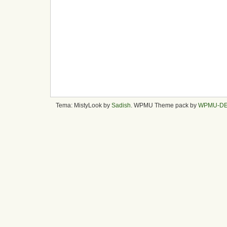
Tema: MistyLook by
Sadish
. WPMU Theme pack by
WPMU-D