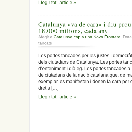
Llegir tot l'article »
Catalunya «va de cara» i diu prou 
18.000 milions, cada any
Afegit a
Catalunya cap a una Nova Frontera.
Data:
a
tancats
Catalunya
«va
Les portes tancades per les justes i democrà
de
dels ciutadans de Catalunya. Les portes ta
cara»
i
d’enteniment i diàleg. Les portes tancades a 
diu
de ciutadans de la nació catalana que, de ma
prou
exemplar, es manifesten i donen la cara per 
a
dret a […]
un
espoli
Llegir tot l'article »
fiscal
de
18.000
milions,
cada
any