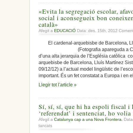
«Evita la segregació escolar, afav
social i aconsegueix bon coneixem
català»
Afegit a
EDUCACIÓ
Data: des. 15th, 2012
Comenta
El cardenal-arquebisbe de Barcelona, Ll
(Fotografia apareguda a Clerical
d’una alta jerarquia de l’Església catòlica c
arquebisbe de Barcelona, Lluís Martínez Sist
09/12/12) a l’actual model lingüístic de l’esc
important. És un fet constatat a Europa i en e
Llegir tot l'article »
Sí, sí, sí, que hi ha espoli fiscal i 
‘referendat’ i sentenciat, ho voli
Afegit a
Catalunya cap a una Nova Frontera.
Data:
a
tancats
Sí,