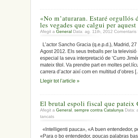
«No m’aturaran. Estaré orgullós d
les vegades que calgui per aquest
Afegit a
General
Data: ag. 11th, 2012
Comentaris 
L’actor Sancho Gracia (q.e.p.d.), Madrid, 2
Agost 2012. Els seus treballs per la televisió 
especial la seva interpretació de ‘Curro Jimén
mateix títol. Va prendre part en moltes pel.lí
carrera d’actor així com en multitud d’obres 
Llegir tot l'article »
El brutal espoli fiscal que pateix
Afegit a
General
,
sempre contra Catalunya
Data: 
a
tancats
El
brutal
«Intelligenti pauca», «A buen entendedor, p
espoli
«Para o bo entendedor, poucas palabras bast
fiscal