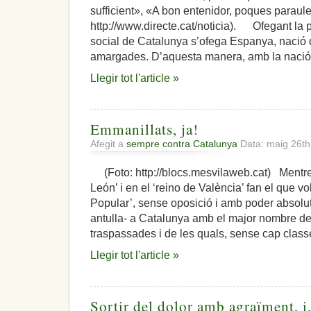
que
sufficient», «A bon entenidor, poques paraul
pateix
http://www.directe.cat/noticia). Ofegant la p
Catalunya
social de Catalunya s’ofega Espanya, nació 
amargades. D’aquesta manera, amb la nació
Llegir tot l'article »
Emmanillats, ja!
Afegit a
sempre contra Catalunya
Data: maig 26t
(Foto: http://blocs.mesvilaweb.cat) Mentre e
León’ i en el ‘reino de València’ fan el que vol
Popular’, sense oposició i amb poder absolut, 
antulla- a Catalunya amb el major nombre d
traspassades i de les quals, sense cap class
Llegir tot l'article »
Sortir del dolor amb agraïment, i