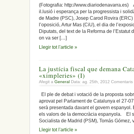
sí,
(Fotografia: http://www.diariodenavarra.es
sí,
il.lusió i esperança per la progressista i sol
que
hi
de Madre (PSC), Josep Carod Rovira (ERC) i
ha
l’oposició, Artur Mas (CiU), el dia de l’expos
espoli
Diputats, del text de la Reforma de l’Estatut
fiscal
on va ser […]
i
l’Estatut,
Llegir tot l'article »
solidari,
‘referendat’
i
sentenciat,
La justícia fiscal que demana Cat
ho
volia
«ximpleries» (I)
minvar
Afegit a
General
Data: ag. 25th, 2012
Comentaris 
i
apaivagar
El ple de debat i votació de la proposta sobr
aprovat pel Parlament de Catalunya el 27-0
serà presentada davant el govern espanyol. 
els valors de la democràcia espanyola. El se
Socialista de Madrid (PSM), Tomás Gómez, va
Llegir tot l'article »