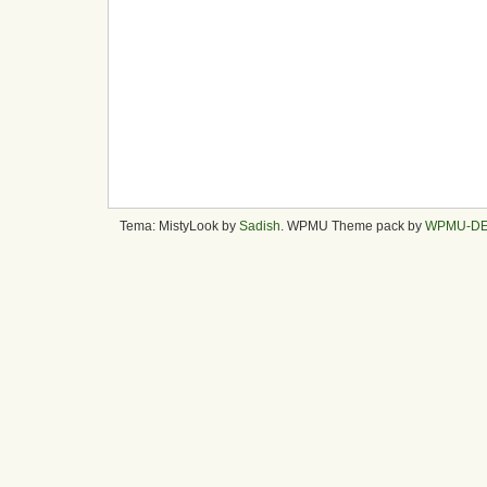
Tema: MistyLook by
Sadish
. WPMU Theme pack by
WPMU-D