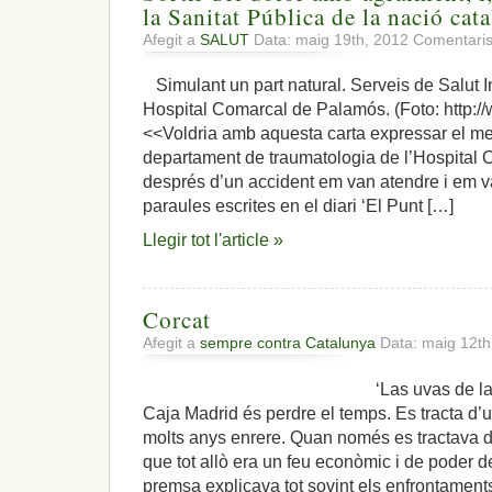
la Sanitat Pública de la nació cat
Afegit a
SALUT
Data: maig 19th, 2012
Comentaris
Simulant un part natural. Serveis de Salut 
Hospital Comarcal de Palamós. (Foto: http:
<<Voldria amb aquesta carta expressar el meu 
departament de traumatologia de l’Hospital
després d’un accident em van atendre i em v
paraules escrites en el diari ‘El Punt […]
Llegir tot l'article »
Corcat
Afegit a
sempre contra Catalunya
Data: maig 12t
‘Las uvas de la ira’ Parla
Caja Madrid és perdre el temps. Es tracta d’
molts anys enrere. Quan només es tractava d
que tot allò era un feu econòmic i de poder de
premsa explicava tot sovint els enfrontament