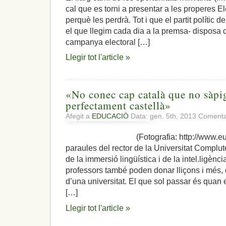
cal que es torni a presentar a les properes 
perquè les perdrà. Tot i que el partit polític d
el que llegim cada dia a la premsa- disposa d
campanya electoral […]
Llegir tot l'article »
«No conec cap català que no sàpig
perfectament castellà»
Afegit a
EDUCACIÓ
Data: gen. 5th, 2013
Comentar
(Fotografia: http://www.europ
paraules del rector de la Universitat Compl
de la immersió lingüística i de la intel.ligènci
professors també poden donar lliçons i més, 
d’una universitat. El que sol passar és quan e
[…]
Llegir tot l'article »