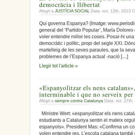
democràcia i llibertat
Afegit a
JUSTÍCIA SOCIAL
Data: oct. 12th, 2013
C
Qui governa Espanya? (Imatge: www.periodist
general del ‘Partido Popular’, María Dolores
voler entendre millor les coses. Posar-hi un
democràtic i polític, propi del segle XXI. Dón
martelleig de les seves paraules, que la sev
problemes de l’Espanya actual -nació […]
Llegir tot l'article »
«Espanyolitzar els nens catalans»
interminable i que no serveix per 
Afegit a
sempre contra Catalunya
Data: oct. 27th
Ministre Wert: «espanyolitzar els nens catal
estudiants a Catalunya sentin el mateix orgul
espanyols». President Mas: «Confirma un co
volen entendre res. L’escola catalana també e