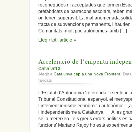
reconegudes ni acceptades que formen Espa
prefabricats de barracons escolars, reben mé
on tenen superàvit. La mal anomenada solidari
tracta de subvencions permanents, l’haurien 
Comunitats -molt poc autònomes- amb […]
Llegir tot l'article »
Acceleració de l’empenta independ
catalana
Afegit a
Catalunya cap a una Nova Frontera.
Data
a
tancats
Acceleració
de
L’Estatut d’Autonomia ‘referendat’ i sentenciat
l’empenta
Tribunal Constitucional espanyol, el menyspr
independentista
a
l’intervencionisme econòmic i autonòmic…,ac
la
l’independentisme a Catalunya A les grans
nació
se la mereixen-, els greus errors polítics es 
catalana
funcions’ Mariano Rajoy ho està experimenta