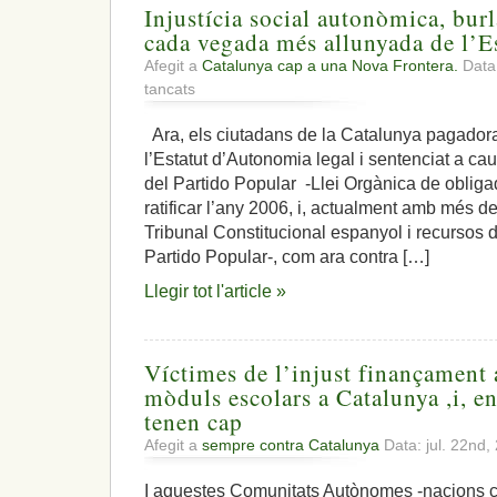
Injustícia social autonòmica, burl
cada vegada més allunyada de l’E
Afegit a
Catalunya cap a una Nova Frontera.
Data:
a
tancats
Injustícia
social
Ara, els ciutadans de la Catalunya pagadora,
autonòmica,
l’Estatut d’Autonomia legal i sentenciat a ca
burla
i
del Partido Popular -Llei Orgànica de oblig
càstigs.
ratificar l’any 2006, i, actualment amb més 
Catalunya
Tribunal Constitucional espanyol i recursos 
cada
Partido Popular-, com ara contra […]
vegada
més
Llegir tot l'article »
allunyada
de
l’Espanya
de
Víctimes de l’injust finançament
Rajoy
mòduls escolars a Catalunya ,i, e
tenen cap
Afegit a
sempre contra Catalunya
Data: jul. 22nd
I aquestes Comunitats Autònomes -nacions c