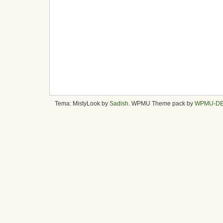
Tema: MistyLook by
Sadish
. WPMU Theme pack by
WPMU-D