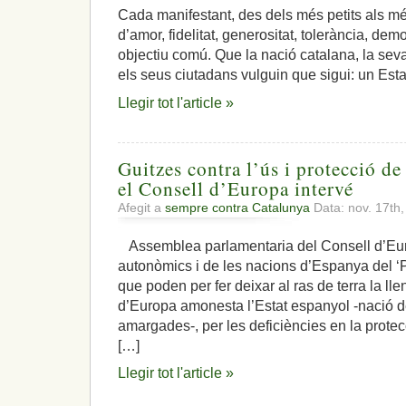
del
Cada manifestant, des dels més petits als mé
‘Partido
Popular’,
d’amor, fidelitat, generositat, tolerància, de
suma
objectiu comú. Que la nació catalana, la seva
independestistes
els seus ciutadans vulguin que sigui: un Esta
i
obre
Llegir tot l'article »
portes
que
volia
ben
Guitzes contra l’ús i protecció de
tancades
el Consell d’Europa intervé
Afegit a
sempre contra Catalunya
Data: nov. 17th
Assemblea parlamentaria del Consell d’Eu
autonòmics i de les nacions d’Espanya del ‘Pa
que poden per fer deixar al ras de terra la ll
d’Europa amonesta l’Estat espanyol -nació d
amargades-, per les deficiències en la protec
[…]
Llegir tot l'article »