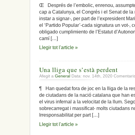
Œ Després de l’embolic, enrenou, assumpte
cap a Catalunya, el Congrés i el Senat de la 
instar a signar-, per part de l’expresident Ma
el ‘Partido Popular’-cada signatura un vot-, c
obligado cumplimiento de l’Estatut d’Autono
camí […]
Llegir tot l'article »
Una lliga que s’està perdent
Afegit a
General
Data: nov. 14th, 2020
Comentaris
¶ Han quedat fora de joc en la lliga de la res
de ciutadans de la nació catalana que han e
el virus infernal a la velocitat de la llum. Sego
sobrecarregat i massificat- molts ciutadans no
Irresponsabilitat per part […]
Llegir tot l'article »