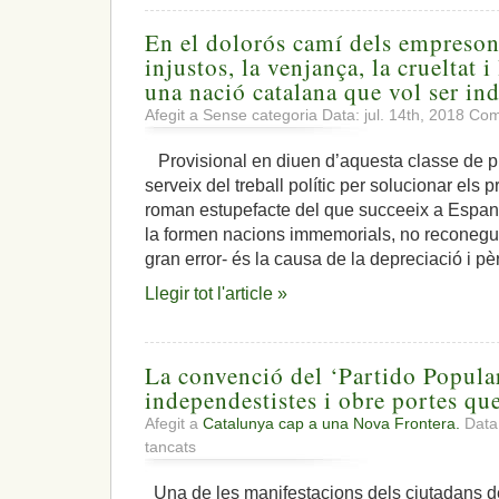
En el dolorós camí dels empreson
injustos, la venjança, la crueltat i
una nació catalana que vol ser ind
Afegit a Sense categoria Data: jul. 14th, 2018
Com
Provisional en diuen d’aquesta classe de pr
serveix del treball polític per solucionar els p
roman estupefacte del que succeeix a Espan
la formen nacions immemorials, no reconegud
gran error- és la causa de la depreciació i p
Llegir tot l'article »
La convenció del ‘Partido Popula
independestistes i obre portes qu
Afegit a
Catalunya cap a una Nova Frontera.
Data:
a
tancats
La
convenció
Una de les manifestacions dels ciutadans d