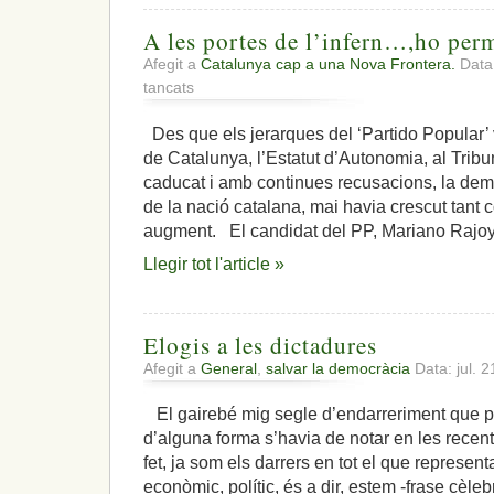
A les portes de l’infern…,ho per
Afegit a
Catalunya cap a una Nova Frontera.
Data:
a
tancats
A
les
Des que els jerarques del ‘Partido Popular’ v
portes
de Catalunya, l’Estatut d’Autonomia, al Trib
de
l’infern…,ho
caducat i amb continues recusacions, la de
permetrem?
de la nació catalana, mai havia crescut tant 
augment. El candidat del PP, Mariano Rajoy
Llegir tot l'article »
Elogis a les dictadures
Afegit a
General
,
salvar la democràcia
Data: jul. 
El gairebé mig segle d’endarreriment que p
d’alguna forma s’havia de notar en les recen
fet, ja som els darrers en tot el que representa
econòmic, polític, és a dir, estem -frase cèle