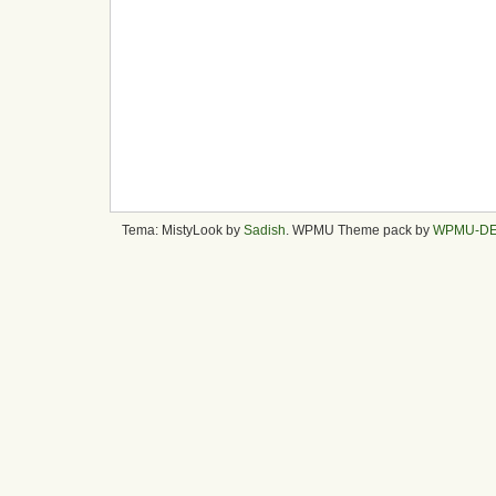
Tema: MistyLook by
Sadish
. WPMU Theme pack by
WPMU-D