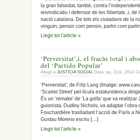
la gran falsedat, també, contra l’independent
reivindicatiu i defensor de les llibertats ,i, de
nació catalana. De tots els ciutadans de la n
vinguin, pensin com pensin, parlin com parl
Llegir tot l'article »
‘Perversitat’,i, el fracàs total i 
del ‘Partido Popular’
Afegit a
JUSTÍCIA SOCIAL
Data: ag. 31st, 2014
Co
‘Perversitat’, de Fritz Lang (Imatge: www.can
‘Scarlet Street’ pel-lícula estatunidenca dirig
És un ‘remake’ de ‘La golfa’ que va realitzar
guionista, Dudley Nichols, va adaptar l’obra
Fouchardière traslladant l’acció de París a No
Gustau Moreno escriu […]
Llegir tot l'article »