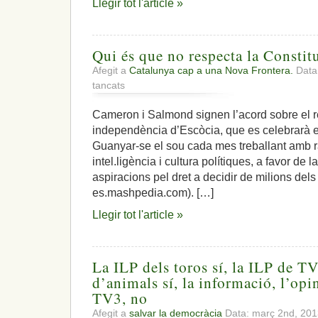
Llegir tot l'article »
Qui és que no respecta la Constituc
Afegit a
Catalunya cap a una Nova Frontera.
Data:
a
tancats
Qui
és
Cameron i Salmond signen l’acord sobre el 
que
independència d’Escòcia, que es celebrarà e
no
respecta
Guanyar-se el sou cada mes treballant amb r
la
intel.ligència i cultura polítiques, a favor de la
Constitució
aspiracions pel dret a decidir de milions del
i
es.mashpedia.com). […]
les
lleis?
Llegir tot l'article »
La ILP dels toros sí, la ILP de TV
d’animals sí, la informació, l’opin
TV3, no
Afegit a
salvar la democràcia
Data: març 2nd, 20