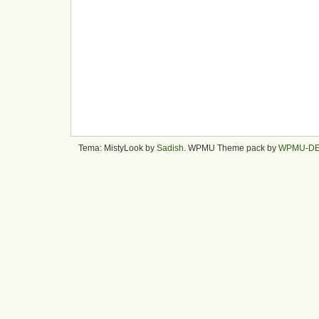
Tema: MistyLook by
Sadish
. WPMU Theme pack by
WPMU-D