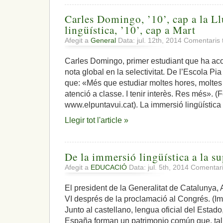
Carles Domingo, ’10’, cap a la L
lingüística, ’10’, cap a Mart
Afegit a
General
Data: jul. 12th, 2014
Comentaris 
Carles Domingo, primer estudiant que ha aco
nota global en la selectivitat. De l’Escola Pia
que: «Més que estudiar moltes hores, moltes 
atenció a classe. I tenir interès. Res més». (
www.elpuntavui.cat). La immersió lingüística 
Llegir tot l'article »
De la immersió lingüística a la su
Afegit a
EDUCACIÓ
Data: jul. 5th, 2014
Comentari
El president de la Generalitat de Catalunya, A
VI després de la proclamació al Congrés. (I
Junto al castellano, lengua oficial del Estado
España forman un patrimonio común que, tal