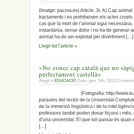
(Imatge: pacma.es) Article. 3r. A) Cap anima
tractaments i es prohibeixen els actes cruels
cas que la mort de l’animal sigui necessària,
instantània, sense dolor i no ha de generar a
animal ha de ser explotat per divertiment […]
Llegir tot l'article »
«No conec cap català que no sàpig
perfectament castellà»
Afegit a
EDUCACIÓ
Data: gen. 5th, 2013
Comentar
(Fotografia: http://www.europ
paraules del rector de la Universitat Compl
de la immersió lingüística i de la intel.ligènci
professors també poden donar lliçons i més, 
d’una universitat. El que sol passar és quan e
[…]