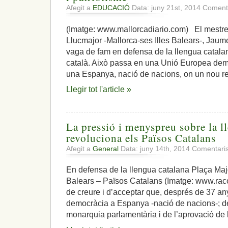
Afegit a
EDUCACIÓ
Data: juny 21st, 2014
Comenta
(Imatge: www.mallorcadiario.com) El mestre 
Llucmajor -Mallorca-ses Illes Balears-, Jaume
vaga de fam en defensa de la llengua catala
català. Això passa en una Unió Europea democ
una Espanya, nació de nacions, on un nou re
Llegir tot l'article »
La pressió i menyspreu sobre la l
revoluciona els Països Catalans
Afegit a
General
Data: juny 14th, 2014
Comentaris
En defensa de la llengua catalana Plaça Maj
Balears – Països Catalans (Imatge: www.racoc
de creure i d’acceptar que, després de 37 any
democràcia a Espanya -nació de nacions-; de 
monarquia parlamentària i de l’aprovació de 