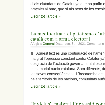
si als ciutadans de Catalunya que no parlin c
braçalet al braç, que si als nens de les escol
Llegir tot l'article »
La mediocritat i el patetisme d’uti
català com a arma electoral
Afegit a
General
Data: des. 5th, 2021
Comentaris 
⊕ Aquest text és una continuació de l’anterior ‘
malgrat l’opressió constant contra Catalunya’
desgràcia de l’actuació governamental espa
immemorial nació catalana. Som diferents, do
les seves conseqüències L’hecatombe de la 
pels territoris de les nacions, comunitats a
Llegir tot l'article »
‘Invictus’, malgrat l’opressió con