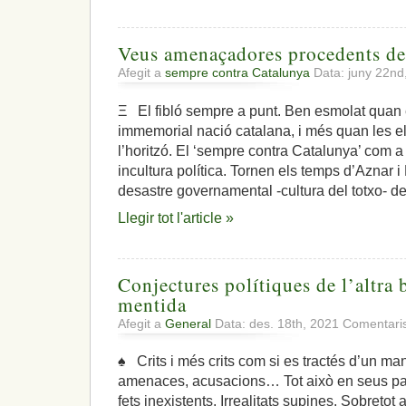
Veus amenaçadores procedents del
Afegit a
sempre contra Catalunya
Data: juny 22nd
Ξ El fibló sempre a punt. Ben esmolat quan e
immemorial nació catalana, i més quan les e
l’horitzó. El ‘sempre contra Catalunya’ com 
incultura política. Tornen els temps d’Aznar 
desastre governamental -cultura del totxo- de
Llegir tot l'article »
Conjectures polítiques de l’altra 
mentida
Afegit a
General
Data: des. 18th, 2021
Comentaris
♠ Crits i més crits com si es tractés d’un man
amenaces, acusacions… Tot això en seus parl
fets inexistents. Irrealitats supines. Sobreto