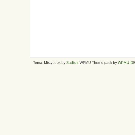
Tema: MistyLook by
Sadish
. WPMU Theme pack by
WPMU-D