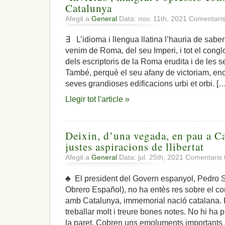
Catalunya
Afegit a
General
Data: nov. 11th, 2021
Comentaris
∃ L’idioma i llengua llatina l’hauria de sab
venim de Roma, del seu Imperi, i tot el cong
dels escriptoris de la Roma erudita i de les 
També, perquè el seu afany de victoriam, enc
seves grandioses edificacions urbi et orbi. [
Llegir tot l'article »
Deixin, d’una vegada, en pau a Cat
justes aspiracions de llibertat
Afegit a
General
Data: jul. 25th, 2021
Comentaris 
♣ El president del Govern espanyol, Pedro S
Obrero Español), no ha entès res sobre el co
amb Catalunya, immemorial nació catalana. P
treballar molt i treure bones notes. No hi ha p
la paret. Cobren uns emoluments importants 