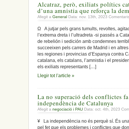
Alcatraz, però, exiliats polítics c
d’una amnistia que reforça la de
Afegit a
General
Data: nov. 13th, 2023
Comentaris
Ω A jutjar pels grans tumults, revoltes, agitac
l’extrema dreta i l’ultradreta -si passés a Cat
de rebelión i sedición amb condemnes terribl
succeeixen pels carrers de Madrid i en altres
les regiones i provincias d’Espanya contra 
catalana, els catalans, l’amnistia i el presi
els exiliats representants […]
Llegir tot l'article »
La no superació dels conflictes fa
independència de Catalunya
Afegit a
negociació i PAU
Data: oct. 4th, 2023
Com
¥ La independència no és perquè sí. És una 
pel fet que els problemes i conflictes que d