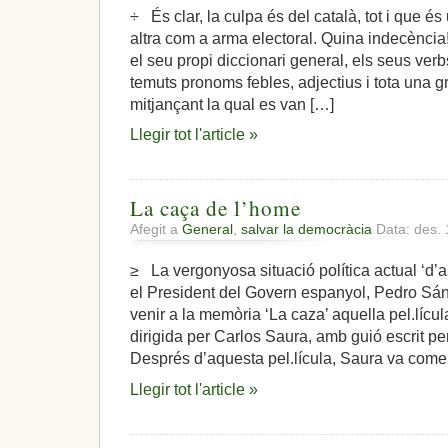
català
÷ És clar, la culpa és del català, tot i que és
és
altra com a arma electoral. Quina indecència
el
problema
el seu propi diccionari general, els seus ver
temuts pronoms febles, adjectius i tota una 
mitjançant la qual es van […]
Llegir tot l'article »
La caça de l’home
Afegit a
General
,
salvar la democràcia
Data: des. 
≥ La vergonyosa situació política actual ‘d’a
el President del Govern espanyol, Pedro Sánc
venir a la memòria ‘La caza’ aquella pel.lícu
dirigida per Carlos Saura, amb guió escrit pe
Després d’aquesta pel.lícula, Saura va come
Llegir tot l'article »