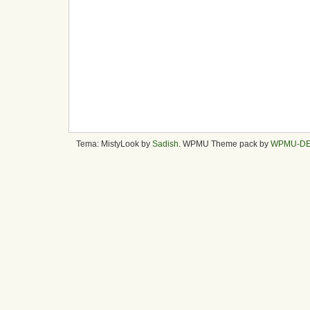
Tema: MistyLook by
Sadish
. WPMU Theme pack by
WPMU-D