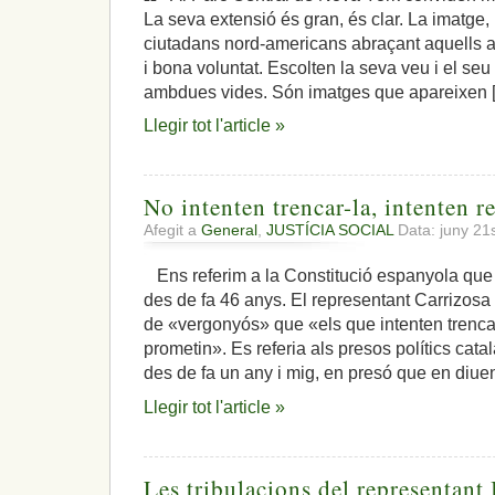
La seva extensió és gran, és clar. La imatge, 
ciutadans nord-americans abraçant aquells a
i bona voluntat. Escolten la seva veu i el se
ambdues vides. Són imatges que apareixen 
Llegir tot l'article »
No intenten trencar-la, intenten re
Afegit a
General
,
JUSTÍCIA SOCIAL
Data: juny 21
Ens referim a la Constitució espanyola que
des de fa 46 anys. El representant Carrizosa
de «vergonyós» que «els que intenten trencar 
prometin». Es referia als presos polítics cat
des de fa un any i mig, en presó que en diue
Llegir tot l'article »
Les tribulacions del representant 