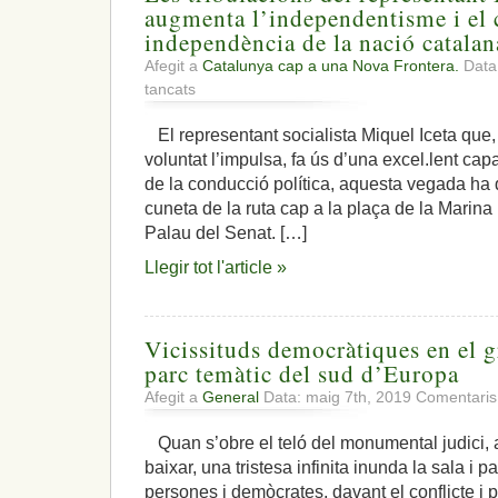
augmenta l’independentisme i el 
independència de la nació catalan
Afegit a
Catalunya cap a una Nova Frontera.
Data
a
tancats
Les
tribulacions
El representant socialista Miquel Iceta que, 
del
voluntat l’impulsa, fa ús d’una excel.lent cap
representant
Iceta,
de la conducció política, aquesta vegada ha 
mentre
cuneta de la ruta cap a la plaça de la Marina
augmenta
Palau del Senat. […]
l’independentisme
i
Llegir tot l'article »
el
clam
per
la
Vicissituds democràtiques en el g
independència
parc temàtic del sud d’Europa
de
la
Afegit a
General
Data: maig 7th, 2019
Comentaris
nació
catalana
Quan s’obre el teló del monumental judici, a
baixar, una tristesa infinita inunda la sala i 
persones i demòcrates, davant el conflicte i