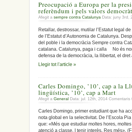
Preocupació a Europa per la presi
referèndum i pels valors democrà
Afegit a
sempre contra Catalunya
Data: juny 3rd,
Retallar, destrossar, mutilar l’Estatut legal d
de l’Estatut d’Autonomia de Catalunya. Des
del poble i la democràcia Sempre contra Ca
catalana. Catalunya, paga i calla No és no
defensa de la democràcia, la llibertat, el dret 
Llegir tot l'article »
Carles Domingo, ’10’, cap a la L
lingüística, ’10’, cap a Mart
Afegit a
General
Data: jul. 12th, 2014
Comentaris 
Carles Domingo, primer estudiant que ha aco
nota global en la selectivitat. De l’Escola Pia
que: «Més que estudiar moltes hores, moltes 
atenció a classe. I tenir interès. Res més». (