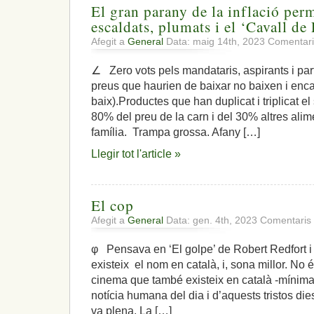
El gran parany de la inflació per
escaldats, plumats i el ‘Cavall de
Afegit a
General
Data: maig 14th, 2023
Comentari
∠ Zero vots pels mandataris, aspirants i part
preus que haurien de baixar no baixen i enca
baix).Productes que han duplicat i triplicat e
80% del preu de la carn i del 30% altres alim
família. Trampa grossa. Afany […]
Llegir tot l'article »
El cop
Afegit a
General
Data: gen. 4th, 2023
Comentaris 
φ Pensava en ‘El golpe’ de Robert Redfort
existeix el nom en català, i, sona millor. No é
cinema que també existeix en català -mínimam
notícia humana del dia i d’aquests tristos die
va plena. La […]