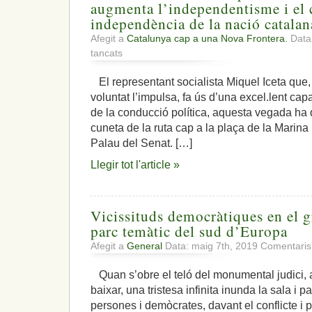
augmenta l’independentisme i el 
independència de la nació catalan
Afegit a
Catalunya cap a una Nova Frontera.
Data
a
tancats
Les
tribulacions
El representant socialista Miquel Iceta que, 
del
voluntat l’impulsa, fa ús d’una excel.lent cap
representant
Iceta,
de la conducció política, aquesta vegada ha 
mentre
cuneta de la ruta cap a la plaça de la Marina
augmenta
Palau del Senat. […]
l’independentisme
i
Llegir tot l'article »
el
clam
per
la
Vicissituds democràtiques en el g
independència
parc temàtic del sud d’Europa
de
la
Afegit a
General
Data: maig 7th, 2019
Comentaris
nació
catalana
Quan s’obre el teló del monumental judici, a
baixar, una tristesa infinita inunda la sala i 
persones i demòcrates, davant el conflicte i