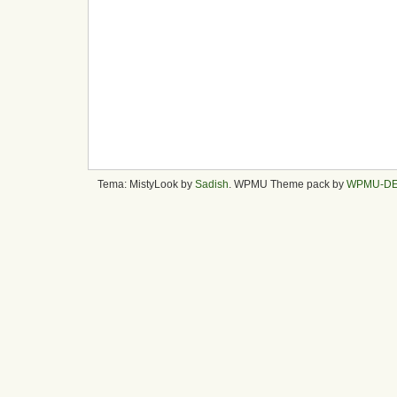
Tema: MistyLook by
Sadish
. WPMU Theme pack by
WPMU-D