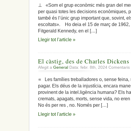
⊥ «Som el grup econòmic més gran del merca
per quasi totes les decisions econòmiques, p
també és l’únic grup important que, sovint, e
escoltats». Ho deia el 15 de març de 1962, 
Fitgerald Kennedy, en el […]
Llegir tot l'article »
El càstig, des de Charles Dickens
Afegit a
General
Data: febr. 8th, 2024
Comentaris 
∝ Les famílies treballadores o, sense feina, 
pagar. Els déus de la injustícia, encara man
provinent de la intel.ligència humana? Els ha
cremats, apagats, morts, sense vida, no eren 
No és per res , no. Només per […]
Llegir tot l'article »