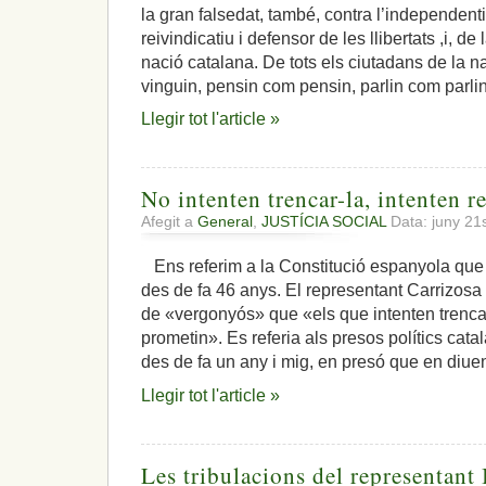
la gran falsedat, també, contra l’independent
reivindicatiu i defensor de les llibertats ,i, de
nació catalana. De tots els ciutadans de la n
vinguin, pensin com pensin, parlin com parl
Llegir tot l'article »
No intenten trencar-la, intenten re
Afegit a
General
,
JUSTÍCIA SOCIAL
Data: juny 21
Ens referim a la Constitució espanyola que
des de fa 46 anys. El representant Carrizosa
de «vergonyós» que «els que intenten trencar 
prometin». Es referia als presos polítics cat
des de fa un any i mig, en presó que en diue
Llegir tot l'article »
Les tribulacions del representant 