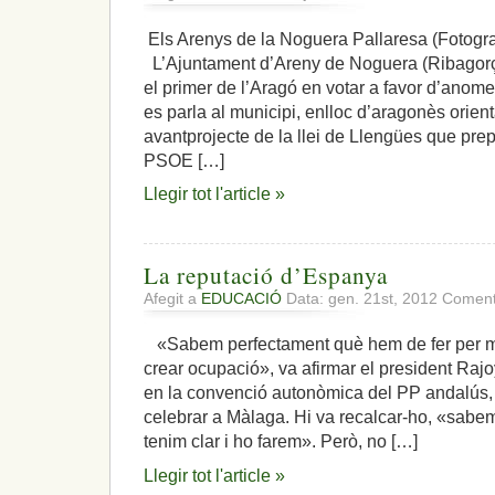
Els Arenys de la Noguera Pallaresa (Fotografi
L’Ajuntament d’Areny de Noguera (Ribagorça 
el primer de l’Aragó en votar a favor d’anome
es parla al municipi, enlloc d’aragonès orien
avantprojecte de la llei de Llengües que pre
PSOE […]
Llegir tot l'article »
La reputació d’Espanya
Afegit a
EDUCACIÓ
Data: gen. 21st, 2012
Comenta
«Sabem perfectament què hem de fer per millo
crear ocupació», va afirmar el president Rajo
en la convenció autonòmica del PP andalús,
celebrar a Màlaga. Hi va recalcar-ho, «sabem
tenim clar i ho farem». Però, no […]
Llegir tot l'article »