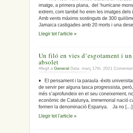
imatge, a primera plana, del ‘hurricane mon
extrem, com també ho eren les imatges dels
Amb vents màxims sostinguts de 300 quilòmet
Jamaica castigades amb 20 morts i una des
Llegir tot l'article »
Un filó en vies d’esgotament i u
absolet
Afegit a
General
Data: març 17th, 2021
Comentari
♦ El pensament i la paraula -èxits universitar
de servir per alguna tasca progressista, però
més s’aprofundeix en el seu coneixement, no 
econòmic de Catalunya, immemorial nació cat
formen la denominació Espanya. Ja no […]
Llegir tot l'article »