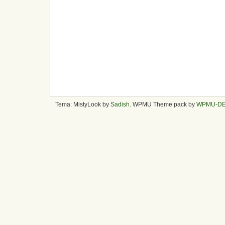
Tema: MistyLook by
Sadish
. WPMU Theme pack by
WPMU-D