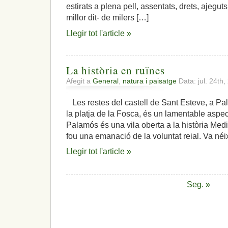
virus
estirats a plena pell, assentats, drets, ajegu
i
millor dit- de milers […]
ves
a
Llegir tot l'article »
saber
què…
La història en ruïnes
Afegit a
General
,
natura i paisatge
Data: jul. 24th
Les restes del castell de Sant Esteve, a Pala
la platja de la Fosca, és un lamentable aspect
Palamós és una vila oberta a la història Medi
fou una emanació de la voluntat reial. Va néi
Llegir tot l'article »
Seg. »