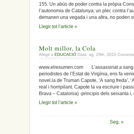
155. Un abús de poder contra la pròpia Const
l’autonomia de Catalunya; un plec contra l’
demanen una vegada i una altra, no poden s
Llegir tot l'article »
Molt millor, la Cola
Afegit a
EDUCACIÓ
Data: ag. 29th, 2015
Comentar
www.elresumen.com L’assassinat a sang f
periodistes de l’Estat de Virgínia, ens fa venir
novel.la de Truman Capote, ‘A sang freda’, ‘A 
real i horripilant. Capote la va escriure i pa
Brava – Catalonia) -principis dels seixanta i,
Llegir tot l'article »
Seg. »