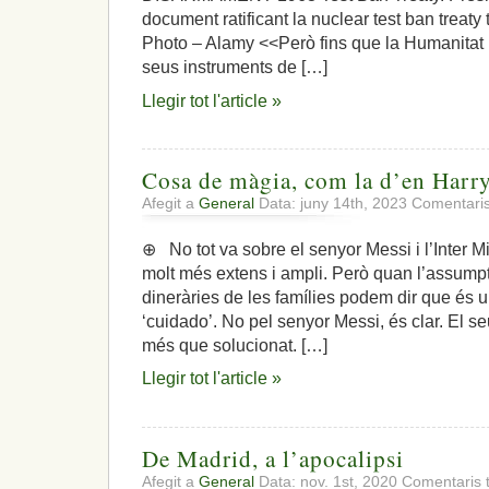
document ratificant la nuclear test ban treaty
Photo – Alamy <<Però fins que la Humanitat ha
seus instruments de […]
Llegir tot l'article »
Cosa de màgia, com la d’en Harry
Afegit a
General
Data: juny 14th, 2023
Comentaris
⊕ No tot va sobre el senyor Messi i l’Inter M
molt més extens i ampli. Però quan l’assump
dineràries de les famílies podem dir que és u
‘cuidado’. No pel senyor Messi, és clar. El 
més que solucionat. […]
Llegir tot l'article »
De Madrid, a l’apocalipsi
Afegit a
General
Data: nov. 1st, 2020
Comentaris 