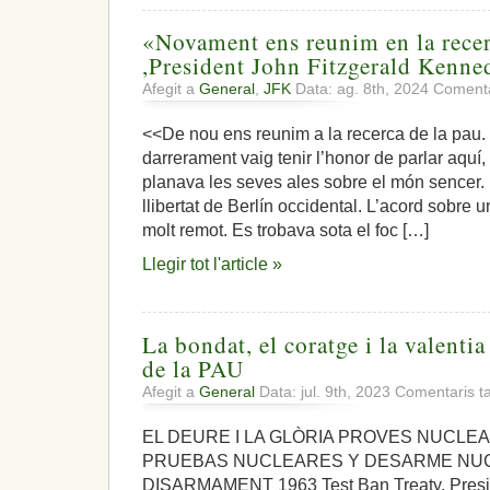
«Novament ens reunim en la recer
,President John Fitzgerald Kenne
Afegit a
General
,
JFK
Data: ag. 8th, 2024
Comenta
<<De nou ens reunim a la recerca de la pau. 
darrerament vaig tenir l’honor de parlar aquí
planava les seves ales sobre el món sencer. 
llibertat de Berlín occidental. L’acord sobre
molt remot. Es trobava sota el foc […]
Llegir tot l'article »
La bondat, el coratge i la valentia
de la PAU
Afegit a
General
Data: jul. 9th, 2023
Comentaris t
EL DEURE I LA GLÒRIA PROVES NUCLE
PRUEBAS NUCLEARES Y DESARME NU
DISARMAMENT 1963 Test Ban Treaty. Presid