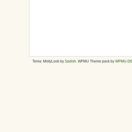
Tema: MistyLook by
Sadish
. WPMU Theme pack by
WPMU-D