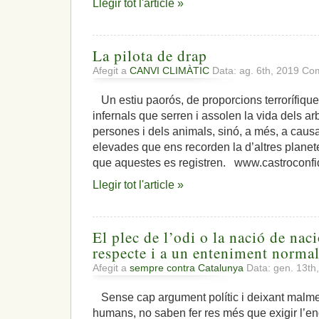
Llegir tot l'article »
La pilota de drap
Afegit a
CANVI CLIMÀTIC
Data: ag. 6th, 2019
Com
Un estiu paorós, de proporcions terrorífiqu
infernals que serren i assolen la vida dels ar
persones i dels animals, sinó, a més, a caus
elevades que ens recorden la d’altres plane
que aquestes es registren. www.castroconfi
Llegir tot l'article »
El plec de l’odi o la nació de na
respecte i a un enteniment normal 
Afegit a
sempre contra Catalunya
Data: gen. 13th
Sense cap argument polític i deixant malmes
humans, no saben fer res més que exigir l’e