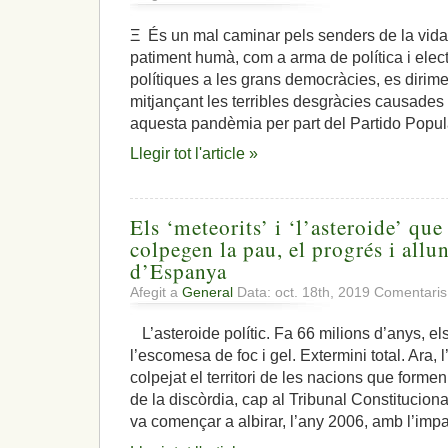
Ξ És un mal caminar pels senders de la vida u
patiment humà, com a arma de política i elect
polítiques a les grans democràcies, es dirim
mitjançant les terribles desgràcies causades pe
aquesta pandèmia per part del Partido Popula
Llegir tot l'article »
Els ‘meteorits’ i ‘l’asteroide’ que
colpegen la pau, el progrés i all
d’Espanya
Afegit a
General
Data: oct. 18th, 2019
Comentaris
L’asteroide polític. Fa 66 milions d’anys, el
l’escomesa de foc i gel. Extermini total. Ara, l
colpejat el territori de les nacions que form
de la discòrdia, cap al Tribunal Constitucion
va començar a albirar, l’any 2006, amb l’imp