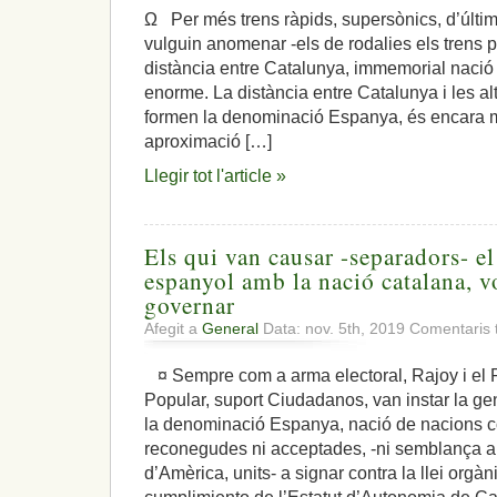
Ω Per més trens ràpids, supersònics, d’últi
vulguin anomenar -els de rodalies els trens pe
distància entre Catalunya, immemorial nació 
enorme. La distància entre Catalunya i les al
formen la denominació Espanya, és encara 
aproximació […]
Llegir tot l'article »
Els qui van causar -separadors- el
espanyol amb la nació catalana, v
governar
Afegit a
General
Data: nov. 5th, 2019
Comentaris 
¤ Sempre com a arma electoral, Rajoy i el 
Popular, suport Ciudadanos, van instar la ge
la denominació Espanya, nació de nacions c
reconegudes ni acceptades, -ni semblança a
d’Amèrica, units- a signar contra la llei orgà