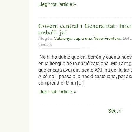
Llegir tot l'article »
Govern central i Generalitat: Ini
treball, ja!
Afegit a
Catalunya cap a una Nova Frontera.
Data:
a
tancats
Govern
central
No hi ha dubte que cal borrón y cuenta nueva.
i
en la llengua de la nació catalana. Molt anti
Generalitat:
Inici
que encara avui dia, segle XXI, ha de lluitar 
d’una
Això no li passa a la nació castellana, per a
comissió
comprendre. Mirin […]
de
treball,
Llegir tot l'article »
ja!
Seg. »