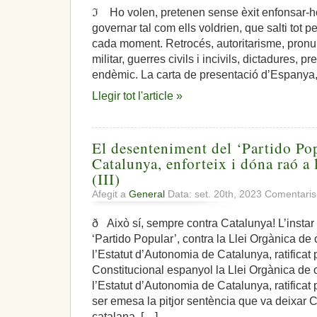
ℑ Ho volen, pretenen sense èxit enfonsar-h
governar tal com ells voldrien, que salti tot p
cada moment. Retrocés, autoritarisme, pronun
militar, guerres civils i incivils, dictadures, pr
endèmic. La carta de presentació d’Espanya,
Llegir tot l'article »
El desenteniment del ‘Partido Po
Catalunya, enforteix i dóna raó a
(III)
Afegit a
General
Data: set. 20th, 2023
Comentaris
ð Això sí, sempre contra Catalunya! L’instar a
‘Partido Popular’, contra la Llei Orgànica d
l’Estatut d’Autonomia de Catalunya, ratificat 
Constitucional espanyol la Llei Orgànica de
l’Estatut d’Autonomia de Catalunya, ratificat
ser emesa la pitjor sentència que va deixar
catalana, […]