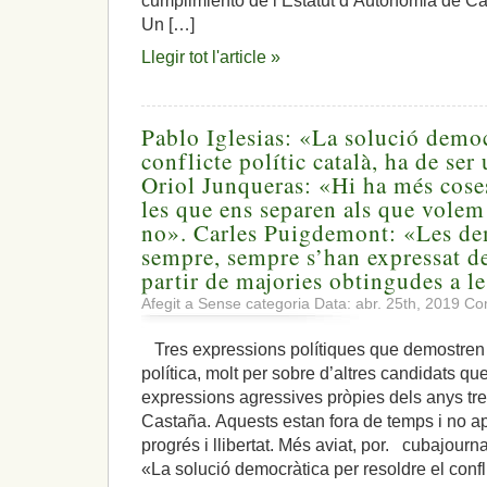
cumplimiento de l’Estatut d’Autonomia de Cata
Un […]
Llegir tot l'article »
Pablo Iglesias: «La solució democ
conflicte polític català, ha de se
Oriol Junqueras: «Hi ha més cose
les que ens separen als que volem 
no». Carles Puigdemont: «Les de
sempre, sempre s’han expressat de
partir de majories obtingudes a l
Afegit a Sense categoria Data: abr. 25th, 2019
Com
Tres expressions polítiques que demostren un
política, molt per sobre d’altres candidats 
expressions agressives pròpies dels anys tre
Castaña. Aquests estan fora de temps i no apo
progrés i llibertat. Més aviat, por. cubajo
«La solució democràtica per resoldre el confl