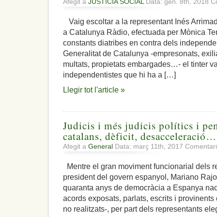
Afegit a
JUSTÍCIA SOCIAL
Data: gen. 8th, 2018
C
Vaig escoltar a la representant Inés Arrimad
a Catalunya Ràdio, efectuada per Mònica Terr
constants diatribes en contra dels independen
Generalitat de Catalunya -empresonats, exiliat
multats, propietats embargades…- el tinter va
independentistes que hi ha a […]
Llegir tot l'article »
Judicis i més judicis polítics i pe
catalans, dèficit, desacceleració…
Afegit a
General
Data: març 11th, 2017
Comentari
Mentre el gran moviment funcionarial dels r
president del govern espanyol, Mariano Rajo
quaranta anys de democràcia a Espanya naci
acords exposats, parlats, escrits i provinents 
no realitzats-, per part dels representants ele