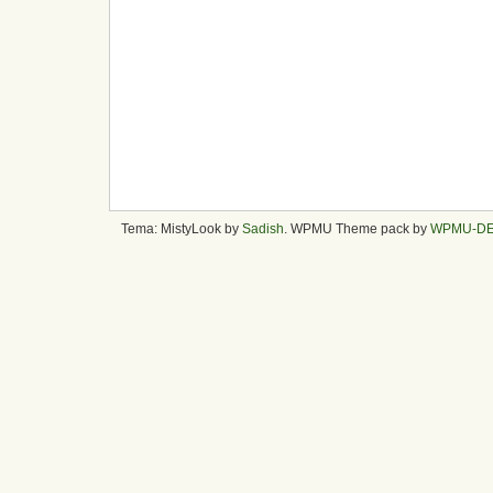
Tema: MistyLook by
Sadish
. WPMU Theme pack by
WPMU-D