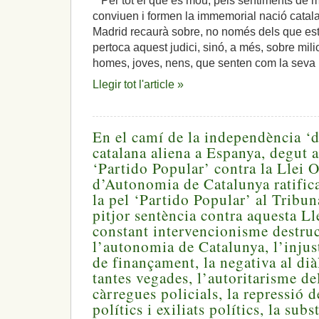
Per tot el que es mou, pels sentiments de 
conviuen i formen la immemorial nació catalan
Madrid recaurà sobre, no només dels que es
pertoca aquest judici, sinó, a més, sobre mil
homes, joves, nens, que senten com la seva p
Llegir tot l'article »
En el camí de la independència ‘d
catalana aliena a Espanya, degut a
‘Partido Popular’ contra la Llei O
d’Autonomia de Catalunya ratifica
la pel ‘Partido Popular’ al Tribun
pitjor sentència contra aquesta Ll
constant intervencionisme destru
l’autonomia de Catalunya, l’injus
de finançament, la negativa al di
tantes vegades, l’autoritarisme del
càrregues policials, la repressió 
polítics i exiliats polítics, la sub