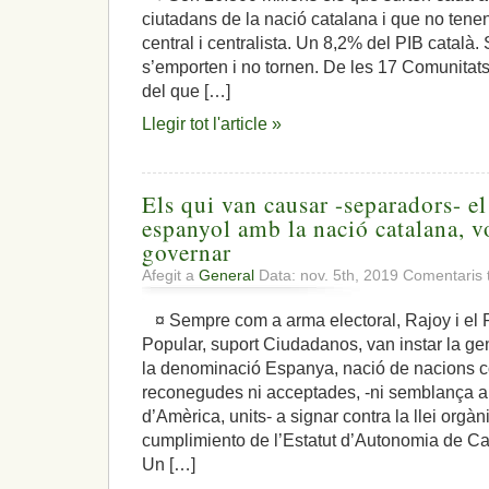
ciutadans de la nació catalana i que no tenen 
central i centralista. Un 8,2% del PIB català.
s’emporten i no tornen. De les 17 Comunita
del que […]
Llegir tot l'article »
Els qui van causar -separadors- el
espanyol amb la nació catalana, v
governar
Afegit a
General
Data: nov. 5th, 2019
Comentaris 
¤ Sempre com a arma electoral, Rajoy i el 
Popular, suport Ciudadanos, van instar la ge
la denominació Espanya, nació de nacions c
reconegudes ni acceptades, -ni semblança a
d’Amèrica, units- a signar contra la llei orgà
cumplimiento de l’Estatut d’Autonomia de Cata
Un […]