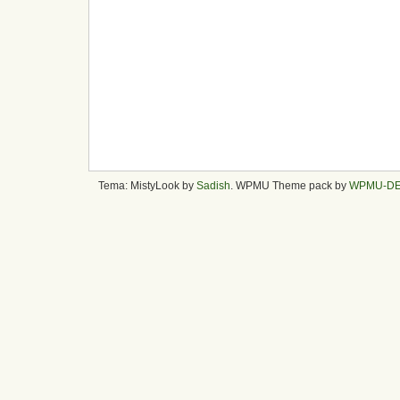
Tema: MistyLook by
Sadish
. WPMU Theme pack by
WPMU-D