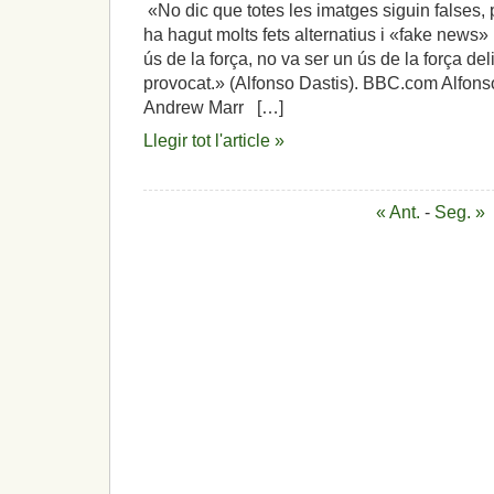
«No dic que totes les imatges siguin falses,
un
ha hagut molts fets alternatius i «fake news» i
article
de
ús de la força, no va ser un ús de la força del
la
provocat.» (Alfonso Dastis). BBC.com Alfonso
Constitució
Andrew Marr […]
desfasat
sense
Llegir tot l'article »
sentit
i
cap
solució.
« Ant.
-
Seg. »
Tribunals,
inhabilitacions,
presons
i
exilis,
un
camí
tortuós
i
erroni