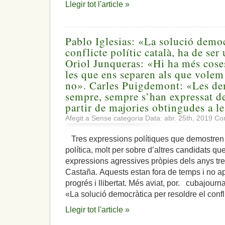
Llegir tot l'article »
Pablo Iglesias: «La solució democ
conflicte polític català, ha de se
Oriol Junqueras: «Hi ha més cose
les que ens separen als que volem 
no». Carles Puigdemont: «Les de
sempre, sempre s’han expressat de
partir de majories obtingudes a l
Afegit a Sense categoria Data: abr. 25th, 2019
Com
Tres expressions polítiques que demostren un
política, molt per sobre d’altres candidats 
expressions agressives pròpies dels anys tre
Castaña. Aquests estan fora de temps i no apo
progrés i llibertat. Més aviat, por. cubajo
«La solució democràtica per resoldre el confl
Llegir tot l'article »