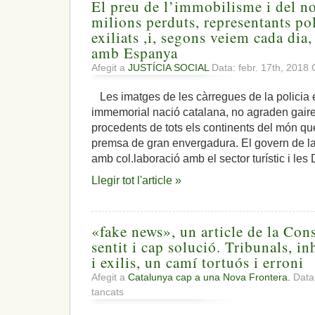
El preu de l’immobilisme i del no
milions perduts, representants po
exiliats ,i, segons veiem cada dia
amb Espanya
Afegit a
JUSTÍCIA SOCIAL
Data: febr. 17th, 2018
Les imatges de les càrregues de la policia
immemorial nació catalana, no agraden gaire 
procedents de tots els continents del món qu
premsa de gran envergadura. El govern de la
amb col.laboració amb el sector turístic i le
Llegir tot l'article »
«fake news», un article de la Cons
sentit i cap solució. Tribunals, in
i exilis, un camí tortuós i erroni
Afegit a
Catalunya cap a una Nova Frontera.
Data:
a
tancats
«fake
news»,