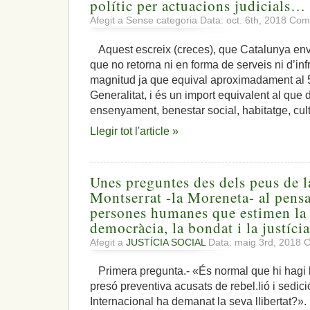
polític per actuacions judicials…
Afegit a Sense categoria Data: oct. 6th, 2018
Come
Aquest escreix (creces), que Catalunya env
que no retorna ni en forma de serveis ni d’inf
magnitud ja que equival aproximadament al 
Generalitat, i és un import equivalent al que d
ensenyament, benestar social, habitatge, cult
Llegir tot l'article »
Unes preguntes des dels peus de 
Montserrat -la Moreneta- al pensa
persones humanes que estimen la l
democràcia, la bondat i la justícia
Afegit a
JUSTÍCIA SOCIAL
Data: maig 3rd, 2018
C
Primera pregunta.- «És normal que hi hagi líd
presó preventiva acusats de rebel.lió i sedic
Internacional ha demanat la seva llibertat?»